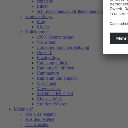
Papeterie
Bilder
Schlüsselanhänger, Brillencontainer & mehr
Kinder / Babys
Baby
Kinder
Kollektionen
100% Seemannsgarn
Vor Anker
Container brauchen Tiefgang
Dock 10
Einzigartiges
Hafenaugen­blicke
Hamburg Schiffchen
Hammaburg
Kapitänin und Kapitän
Maschinist
Möwenschiss
SEENOT RETTER
Übersee Werft
Auf dem Wasser
Making of
Wie alles begann
Aus dem Atelier
Der Künstler