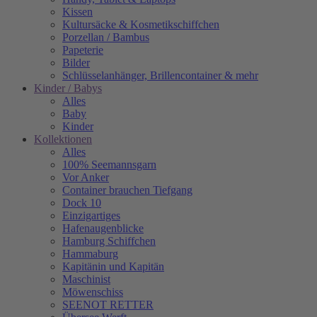
Kissen
Kultursäcke & Kosmetikschiffchen
Porzellan / Bambus
Papeterie
Bilder
Schlüsselanhänger, Brillencontainer & mehr
Kinder / Babys
Alles
Baby
Kinder
Kollektionen
Alles
100% Seemannsgarn
Vor Anker
Container brauchen Tiefgang
Dock 10
Einzigartiges
Hafenaugen­blicke
Hamburg Schiffchen
Hammaburg
Kapitänin und Kapitän
Maschinist
Möwenschiss
SEENOT RETTER