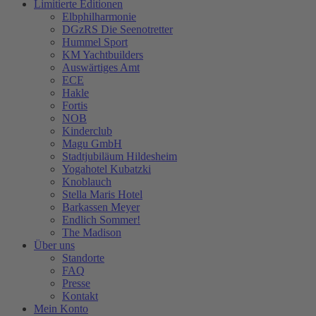
Limitierte Editionen
Elbphilharmonie
DGzRS Die Seenotretter
Hummel Sport
KM Yachtbuilders
Auswärtiges Amt
ECE
Hakle
Fortis
NOB
Kinderclub
Magu GmbH
Stadtjubiläum Hildesheim
Yogahotel Kubatzki
Knoblauch
Stella Maris Hotel
Barkassen Meyer
Endlich Sommer!
The Madison
Über uns
Standorte
FAQ
Presse
Kontakt
Mein Konto