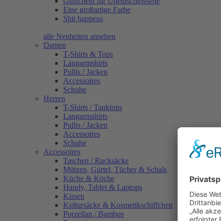
Gutschein für Unentschlossene
Eine großartige Farbe
Shit happens
alle Neuheiten ansehen
Damen
T-Shirts & Tops
Langarmshirts
Pullis / Jacken
Accessoires
Schuhe
Herren
T-Shirts / Tanktops
Langarmshirts
Pullis / Jacken
Accessoires
Schuhe
Accessoires
Taschen / Rucksäcke
Mützen, Gürtel, Tücher & Schals
Küche & Köche
Handy, Tablet & Laptops
Kissen
Kultursäcke & Kosmetikschiffchen
Porzellan / Bambus