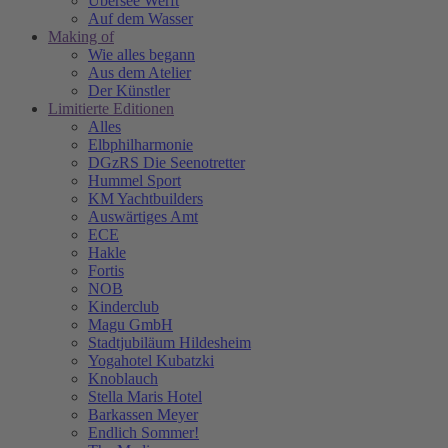
Übersee Werft
Auf dem Wasser
Making of
Wie alles begann
Aus dem Atelier
Der Künstler
Limitierte Editionen
Alles
Elbphilharmonie
DGzRS Die Seenotretter
Hummel Sport
KM Yachtbuilders
Auswärtiges Amt
ECE
Hakle
Fortis
NOB
Kinderclub
Magu GmbH
Stadtjubiläum Hildesheim
Yogahotel Kubatzki
Knoblauch
Stella Maris Hotel
Barkassen Meyer
Endlich Sommer!