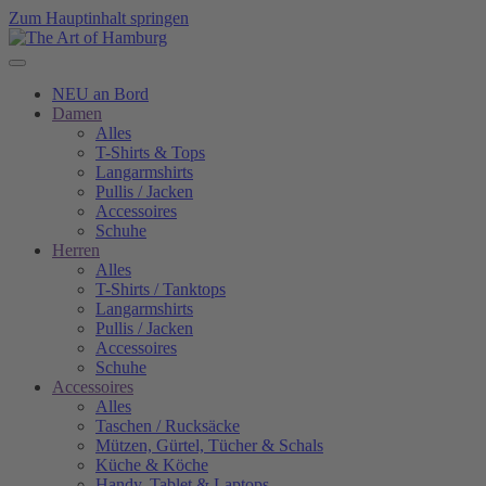
Zum Hauptinhalt springen
NEU an Bord
Damen
Alles
T-Shirts & Tops
Langarmshirts
Pullis / Jacken
Accessoires
Schuhe
Herren
Alles
T-Shirts / Tanktops
Langarmshirts
Pullis / Jacken
Accessoires
Schuhe
Accessoires
Alles
Taschen / Rucksäcke
Mützen, Gürtel, Tücher & Schals
Küche & Köche
Handy, Tablet & Laptops