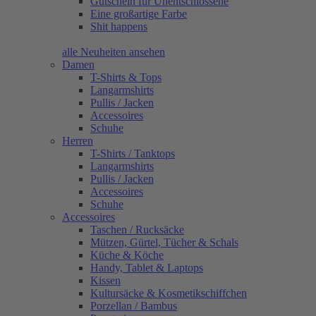
Gutschein für Unentschlossene
Eine großartige Farbe
Shit happens
alle Neuheiten ansehen
Damen
T-Shirts & Tops
Langarmshirts
Pullis / Jacken
Accessoires
Schuhe
Herren
T-Shirts / Tanktops
Langarmshirts
Pullis / Jacken
Accessoires
Schuhe
Accessoires
Taschen / Rucksäcke
Mützen, Gürtel, Tücher & Schals
Küche & Köche
Handy, Tablet & Laptops
Kissen
Kultursäcke & Kosmetikschiffchen
Porzellan / Bambus