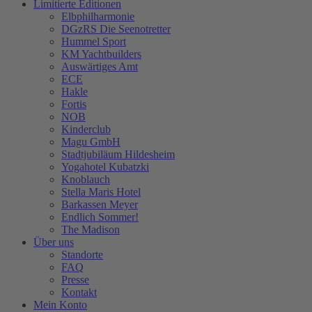
Limitierte Editionen
Elbphilharmonie
DGzRS Die Seenotretter
Hummel Sport
KM Yachtbuilders
Auswärtiges Amt
ECE
Hakle
Fortis
NOB
Kinderclub
Magu GmbH
Stadtjubiläum Hildesheim
Yogahotel Kubatzki
Knoblauch
Stella Maris Hotel
Barkassen Meyer
Endlich Sommer!
The Madison
Über uns
Standorte
FAQ
Presse
Kontakt
Mein Konto