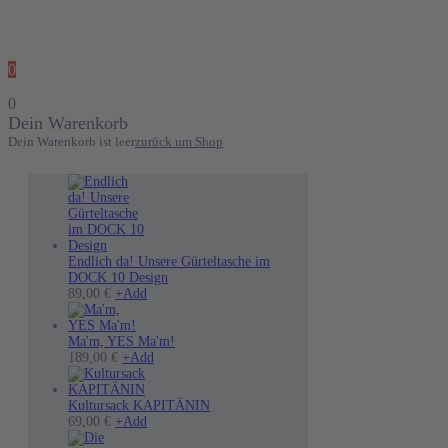
0
0
Dein Warenkorb
Dein Warenkorb ist leer
zurück um Shop
Endlich da! Unsere Gürteltasche im
DOCK 10 Design
89,00
€
+
Add
Ma'm, YES Ma'm!
189,00
€
+
Add
Kultursack KAPITÄNIN
Dieses
69,00
€
+
Add
Produkt