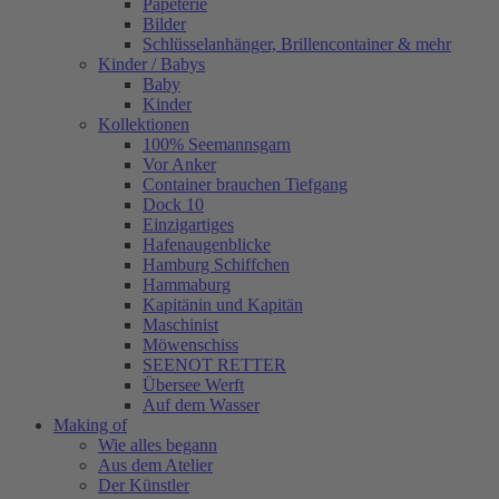
Papeterie
Bilder
Schlüsselanhänger, Brillencontainer & mehr
Kinder / Babys
Baby
Kinder
Kollektionen
100% Seemannsgarn
Vor Anker
Container brauchen Tiefgang
Dock 10
Einzigartiges
Hafenaugen­blicke
Hamburg Schiffchen
Hammaburg
Kapitänin und Kapitän
Maschinist
Möwenschiss
SEENOT RETTER
Übersee Werft
Auf dem Wasser
Making of
Wie alles begann
Aus dem Atelier
Der Künstler