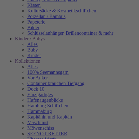
Kissen
Kultursäcke & Kosmetikschiffchen
Porzellan / Bambus
Papeterie
Bilder
Schlüsselanhänger, Brillencontainer & mehr
Kinder / Babys
Alles
Baby
Kinder
Kollektionen
Alles
100% Seemannsgarn
Vor Anker
Container brauchen Tiefgang
Dock 10
Einzigartiges
Hafenaugen­blicke
Hamburg Schiffchen
Hammaburg
Kapitänin und Kapitän
Maschinist
Möwenschiss
SEENOT RETTER