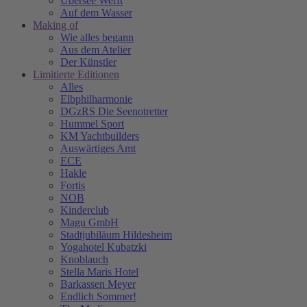
Übersee Werft
Auf dem Wasser
Making of
Wie alles begann
Aus dem Atelier
Der Künstler
Limitierte Editionen
Alles
Elbphilharmonie
DGzRS Die Seenotretter
Hummel Sport
KM Yachtbuilders
Auswärtiges Amt
ECE
Hakle
Fortis
NOB
Kinderclub
Magu GmbH
Stadtjubiläum Hildesheim
Yogahotel Kubatzki
Knoblauch
Stella Maris Hotel
Barkassen Meyer
Endlich Sommer!