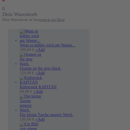
0
Dein Warenkorb
Dein Warenkorb ist leer
zurück um Shop
Wenn es kühler wird am Wasser...
Dieses
109,00
€
+
Add
Produkt
weist
mehrere
Varianten
Orange ist the new black.
auf.
Dieses
129,00
€
+
Add
Die
Produkt
Optionen
weist
können
mehrere
Kultursack KAPITÄN
Dieses
auf
Varianten
69,00
€
+
Add
Produkt
der
auf.
weist
Produktseite
Die
mehrere
gewählt
Optionen
Varianten
werden
können
auf.
auf
Die kleine Tasche unserer Werft.
Die
der
189,00
€
+
Add
Optionen
Produktseite
können
gewählt