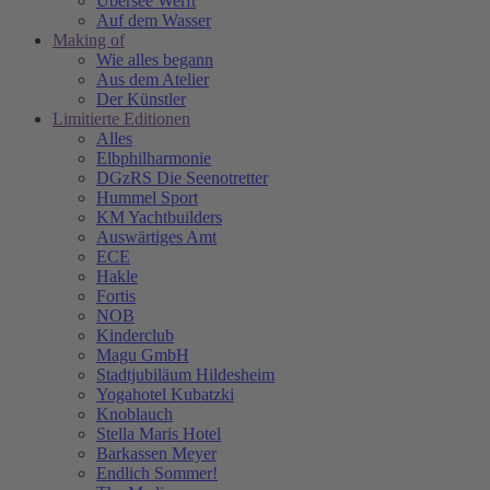
Übersee Werft
Auf dem Wasser
Making of
Wie alles begann
Aus dem Atelier
Der Künstler
Limitierte Editionen
Alles
Elbphilharmonie
DGzRS Die Seenotretter
Hummel Sport
KM Yachtbuilders
Auswärtiges Amt
ECE
Hakle
Fortis
NOB
Kinderclub
Magu GmbH
Stadtjubiläum Hildesheim
Yogahotel Kubatzki
Knoblauch
Stella Maris Hotel
Barkassen Meyer
Endlich Sommer!