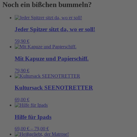
wir
Noch ein bißchen bummeln?
nie
genug
Menge
Jeder Spitzer sitzt da, wo er soll!
59,90
€
Mit Kapuze und Papierschiff.
79,90
€
Kultursack SEENOTRETTER
69,00
€
Hilfe für Ipads
69,00
€
–
79,00
€