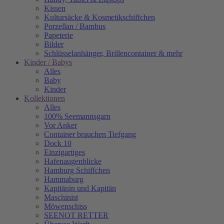
Kissen
Kultursäcke & Kosmetikschiffchen
Porzellan / Bambus
Papeterie
Bilder
Schlüsselanhänger, Brillencontainer & mehr
Kinder / Babys
Alles
Baby
Kinder
Kollektionen
Alles
100% Seemannsgarn
Vor Anker
Container brauchen Tiefgang
Dock 10
Einzigartiges
Hafenaugen­blicke
Hamburg Schiffchen
Hammaburg
Kapitänin und Kapitän
Maschinist
Möwenschiss
SEENOT RETTER