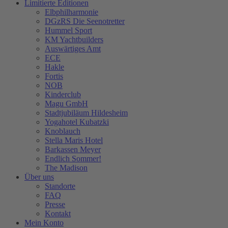
Limitierte Editionen
Elbphilharmonie
DGzRS Die Seenotretter
Hummel Sport
KM Yachtbuilders
Auswärtiges Amt
ECE
Hakle
Fortis
NOB
Kinderclub
Magu GmbH
Stadtjubiläum Hildesheim
Yogahotel Kubatzki
Knoblauch
Stella Maris Hotel
Barkassen Meyer
Endlich Sommer!
The Madison
Über uns
Standorte
FAQ
Presse
Kontakt
Mein Konto