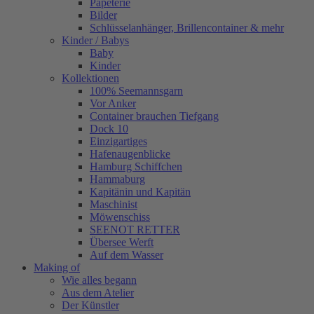
Papeterie
Bilder
Schlüsselanhänger, Brillencontainer & mehr
Kinder / Babys
Baby
Kinder
Kollektionen
100% Seemannsgarn
Vor Anker
Container brauchen Tiefgang
Dock 10
Einzigartiges
Hafenaugen­blicke
Hamburg Schiffchen
Hammaburg
Kapitänin und Kapitän
Maschinist
Möwenschiss
SEENOT RETTER
Übersee Werft
Auf dem Wasser
Making of
Wie alles begann
Aus dem Atelier
Der Künstler