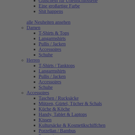
Gutschein für Unentschlossene
Eine großartige Farbe
Shit happens
alle Neuheiten ansehen
Damen
T-Shirts & Tops
Langarmshirts
Pullis / Jacken
Accessoires
Schuhe
Herren
T-Shirts / Tanktops
Langarmshirts
Pullis / Jacken
Accessoires
Schuhe
Accessoires
Taschen / Rucksäcke
Mützen, Gürtel, Tücher & Schals
Küche & Köche
Handy, Tablet & Laptops
Kissen
Kultursäcke & Kosmetikschiffchen
Porzellan / Bambus