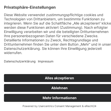
Produktseite
gewählt
werden