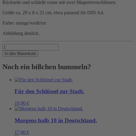
Rückseite und schließt vorne mit zwei Magnetverschlüssen.
Größe ca. 29 x 8 x 21 cm, etwa passend für DIN A4.
Farbe: orange/weiß/rot
Abbildung ähnlich.
Kleine
Tasche
In den Warenkorb
für
grosse
Noch ein bißchen bummeln?
SEENOT
RETTER
Menge
Für den Schlüssel zur Stadt.
19,90
€
Morgens halb 10 in Deutschland.
17,90
€