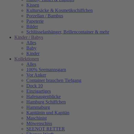
Kissen
Kultursäcke & Kosmetikschiffchen
Porzellan / Bambus
Papeterie
Bilder
Schlüsselanhänger, Brillencontainer & mehr
Kinder / Babys
Alles
Baby
Kinder
Kollektionen
Alles
100% Seemannsgarn
Vor Anker
Container brauchen Tiefgang
Dock 10
Einzigartiges
Hafenaugen­blicke
Hamburg Schiffchen
Hammaburg
Kapitänin und Kapitän
Maschinist
Möwenschiss
SEENOT RETTER