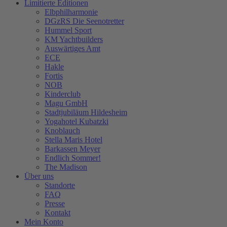
Limitierte Editionen
Elbphilharmonie
DGzRS Die Seenotretter
Hummel Sport
KM Yachtbuilders
Auswärtiges Amt
ECE
Hakle
Fortis
NOB
Kinderclub
Magu GmbH
Stadtjubiläum Hildesheim
Yogahotel Kubatzki
Knoblauch
Stella Maris Hotel
Barkassen Meyer
Endlich Sommer!
The Madison
Über uns
Standorte
FAQ
Presse
Kontakt
Mein Konto