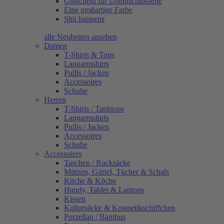
Gutschein für Unentschlossene
Eine großartige Farbe
Shit happens
alle Neuheiten ansehen
Damen
T-Shirts & Tops
Langarmshirts
Pullis / Jacken
Accessoires
Schuhe
Herren
T-Shirts / Tanktops
Langarmshirts
Pullis / Jacken
Accessoires
Schuhe
Accessoires
Taschen / Rucksäcke
Mützen, Gürtel, Tücher & Schals
Küche & Köche
Handy, Tablet & Laptops
Kissen
Kultursäcke & Kosmetikschiffchen
Porzellan / Bambus