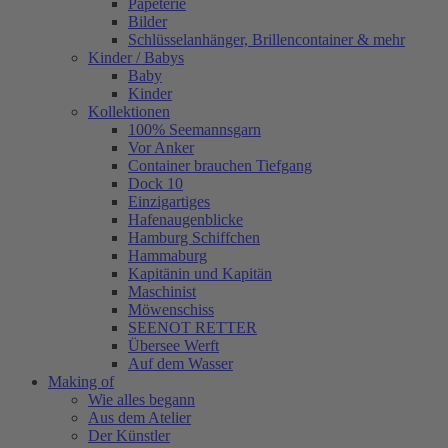
Papeterie
Bilder
Schlüsselanhänger, Brillencontainer & mehr
Kinder / Babys
Baby
Kinder
Kollektionen
100% Seemannsgarn
Vor Anker
Container brauchen Tiefgang
Dock 10
Einzigartiges
Hafenaugen­blicke
Hamburg Schiffchen
Hammaburg
Kapitänin und Kapitän
Maschinist
Möwenschiss
SEENOT RETTER
Übersee Werft
Auf dem Wasser
Making of
Wie alles begann
Aus dem Atelier
Der Künstler