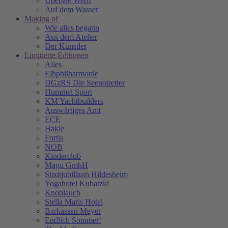
Übersee Werft
Auf dem Wasser
Making of
Wie alles begann
Aus dem Atelier
Der Künstler
Limitierte Editionen
Alles
Elbphilharmonie
DGzRS Die Seenotretter
Hummel Sport
KM Yachtbuilders
Auswärtiges Amt
ECE
Hakle
Fortis
NOB
Kinderclub
Magu GmbH
Stadtjubiläum Hildesheim
Yogahotel Kubatzki
Knoblauch
Stella Maris Hotel
Barkassen Meyer
Endlich Sommer!