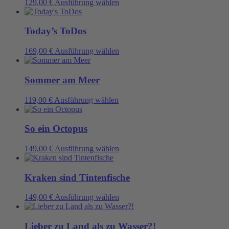
Dieses
129,00
€
Ausführung wählen
Produktseite
Die
Produkt
gewählt
Optionen
weist
werden
können
mehrere
Today’s ToDos
auf
Varianten
der
auf.
Dieses
169,00
€
Ausführung wählen
Produktseite
Die
Produkt
gewählt
Optionen
weist
werden
können
mehrere
Sommer am Meer
auf
Varianten
der
auf.
Dieses
119,00
€
Ausführung wählen
Produktseite
Die
Produkt
gewählt
Optionen
weist
werden
können
mehrere
So ein Octopus
auf
Varianten
der
auf.
Dieses
149,00
€
Ausführung wählen
Produktseite
Die
Produkt
gewählt
Optionen
weist
werden
können
mehrere
Kraken sind Tintenfische
auf
Varianten
der
auf.
Dieses
149,00
€
Ausführung wählen
Produktseite
Die
Produkt
gewählt
Optionen
weist
werden
können
mehrere
Lieber zu Land als zu Wasser?!