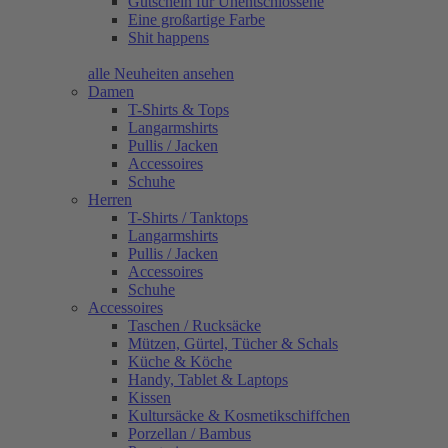
Gutschein für Unentschlossene
Eine großartige Farbe
Shit happens
alle Neuheiten ansehen
Damen
T-Shirts & Tops
Langarmshirts
Pullis / Jacken
Accessoires
Schuhe
Herren
T-Shirts / Tanktops
Langarmshirts
Pullis / Jacken
Accessoires
Schuhe
Accessoires
Taschen / Rucksäcke
Mützen, Gürtel, Tücher & Schals
Küche & Köche
Handy, Tablet & Laptops
Kissen
Kultursäcke & Kosmetikschiffchen
Porzellan / Bambus