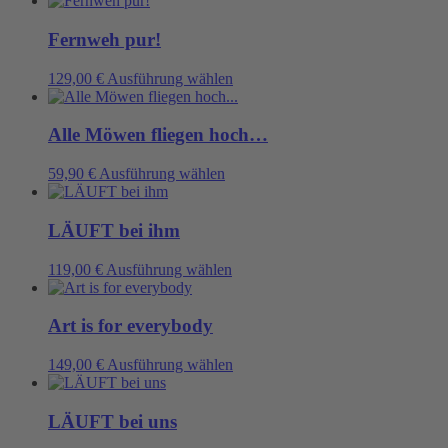
weist
mehrere
Fernweh pur!
Varianten
auf.
Dieses
129,00
€
Ausführung wählen
Die
Produkt
Optionen
weist
können
mehrere
Alle Möwen fliegen hoch…
auf
Varianten
der
auf.
Dieses
59,90
€
Ausführung wählen
Produktseite
Die
Produkt
gewählt
Optionen
weist
werden
können
mehrere
LÄUFT bei ihm
auf
Varianten
der
auf.
Dieses
119,00
€
Ausführung wählen
Produktseite
Die
Produkt
gewählt
Optionen
weist
werden
können
mehrere
Art is for everybody
auf
Varianten
der
auf.
Dieses
149,00
€
Ausführung wählen
Produktseite
Die
Produkt
gewählt
Optionen
weist
werden
können
mehrere
LÄUFT bei uns
auf
Varianten