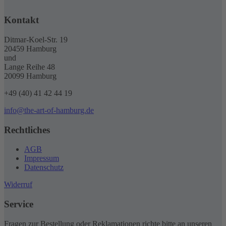
weist
werden
können
mehrere
auf
Kontakt
Varianten
der
auf.
Produktseite
Die
Ditmar-Koel-Str. 19
gewählt
Optionen
20459 Hamburg
werden
können
und
auf
Lange Reihe 48
der
20099 Hamburg
Produktseite
gewählt
+49 (40) 41 42 44 19
werden
info@the-art-of-hamburg.de
Rechtliches
AGB
Impressum
Datenschutz
Widerruf
Service
Fragen zur Bestellung oder Reklamationen richte bitte an unseren