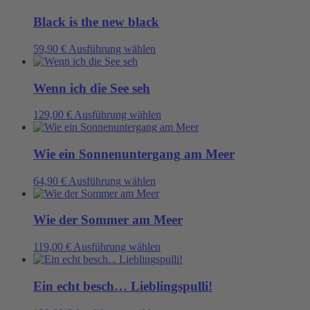
Optionen
weist
werden
können
mehrere
Black is the new black
auf
Varianten
der
auf.
Dieses
59,90
€
Ausführung wählen
Produktseite
Die
Produkt
gewählt
Optionen
weist
werden
können
mehrere
Wenn ich die See seh
auf
Varianten
der
auf.
Dieses
129,00
€
Ausführung wählen
Produktseite
Die
Produkt
gewählt
Optionen
weist
werden
können
mehrere
Wie ein Sonnenuntergang am Meer
auf
Varianten
der
auf.
Dieses
64,90
€
Ausführung wählen
Produktseite
Die
Produkt
gewählt
Optionen
weist
werden
können
mehrere
Wie der Sommer am Meer
auf
Varianten
der
auf.
Dieses
119,00
€
Ausführung wählen
Produktseite
Die
Produkt
gewählt
Optionen
weist
werden
können
mehrere
Ein echt besch… Lieblingspulli!
auf
Varianten
der
auf.