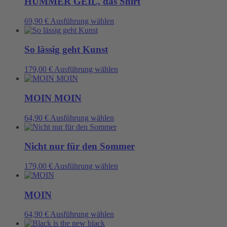
HUMMER GEIL, das Shirt
auf
Varianten
der
auf.
Dieses
69,90
€
Ausführung wählen
Produktseite
Die
Produkt
gewählt
Optionen
weist
werden
können
mehrere
So lässig geht Kunst
auf
Varianten
der
auf.
Dieses
179,00
€
Ausführung wählen
Produktseite
Die
Produkt
gewählt
Optionen
weist
werden
können
mehrere
MOIN MOIN
auf
Varianten
der
auf.
Dieses
64,90
€
Ausführung wählen
Produktseite
Die
Produkt
gewählt
Optionen
weist
werden
können
mehrere
Nicht nur für den Sommer
auf
Varianten
der
auf.
Dieses
179,00
€
Ausführung wählen
Produktseite
Die
Produkt
gewählt
Optionen
weist
werden
können
mehrere
MOIN
auf
Varianten
der
auf.
Dieses
64,90
€
Ausführung wählen
Produktseite
Die
Produkt
gewählt