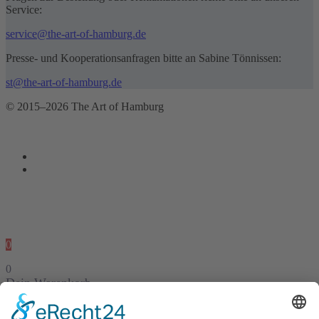
Service:
service@the-art-of-hamburg.de
Presse- und Kooperationsanfragen bitte an Sabine Tönnissen:
st@the-art-of-hamburg.de
© 2015–2026 The Art of Hamburg
0
0
Dein Warenkorb
Dein Warenkorb ist leer
zurück um Shop