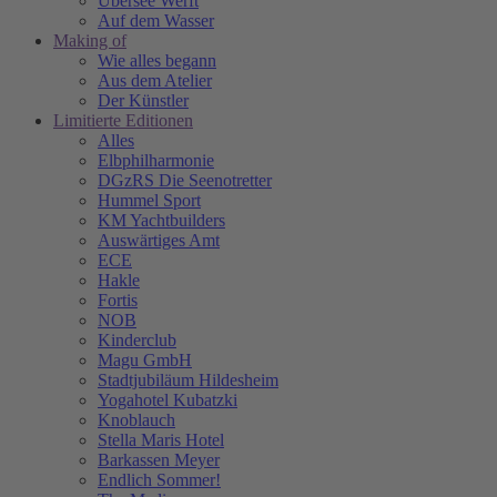
Übersee Werft
Auf dem Wasser
Making of
Wie alles begann
Aus dem Atelier
Der Künstler
Limitierte Editionen
Alles
Elbphilharmonie
DGzRS Die Seenotretter
Hummel Sport
KM Yachtbuilders
Auswärtiges Amt
ECE
Hakle
Fortis
NOB
Kinderclub
Magu GmbH
Stadtjubiläum Hildesheim
Yogahotel Kubatzki
Knoblauch
Stella Maris Hotel
Barkassen Meyer
Endlich Sommer!