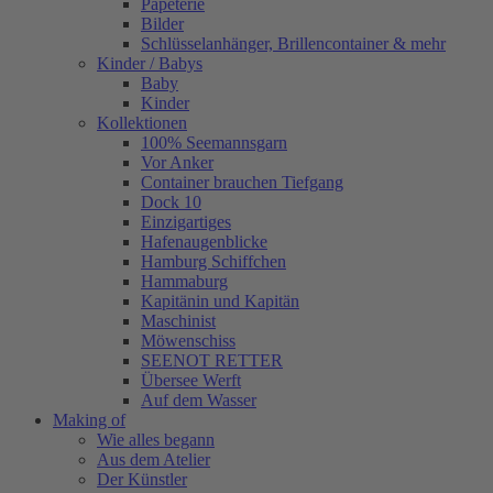
Papeterie
Bilder
Schlüsselanhänger, Brillencontainer & mehr
Kinder / Babys
Baby
Kinder
Kollektionen
100% Seemannsgarn
Vor Anker
Container brauchen Tiefgang
Dock 10
Einzigartiges
Hafenaugen­blicke
Hamburg Schiffchen
Hammaburg
Kapitänin und Kapitän
Maschinist
Möwenschiss
SEENOT RETTER
Übersee Werft
Auf dem Wasser
Making of
Wie alles begann
Aus dem Atelier
Der Künstler