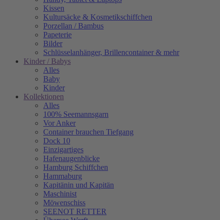
Kissen
Kultursäcke & Kosmetikschiffchen
Porzellan / Bambus
Papeterie
Bilder
Schlüsselanhänger, Brillencontainer & mehr
Kinder / Babys
Alles
Baby
Kinder
Kollektionen
Alles
100% Seemannsgarn
Vor Anker
Container brauchen Tiefgang
Dock 10
Einzigartiges
Hafenaugen­blicke
Hamburg Schiffchen
Hammaburg
Kapitänin und Kapitän
Maschinist
Möwenschiss
SEENOT RETTER