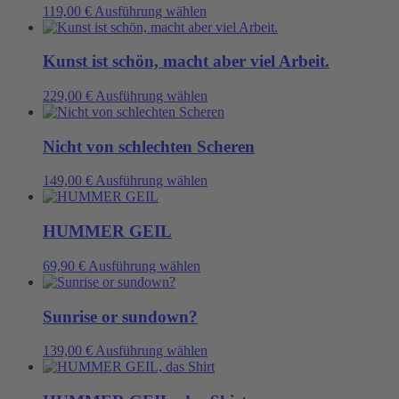
der
auf.
Dieses
119,00
€
Ausführung wählen
Produktseite
Die
Produkt
gewählt
Optionen
weist
werden
können
mehrere
Kunst ist schön, macht aber viel Arbeit.
auf
Varianten
der
auf.
Dieses
229,00
€
Ausführung wählen
Produktseite
Die
Produkt
gewählt
Optionen
weist
werden
können
mehrere
Nicht von schlechten Scheren
auf
Varianten
der
auf.
Dieses
149,00
€
Ausführung wählen
Produktseite
Die
Produkt
gewählt
Optionen
weist
werden
können
mehrere
HUMMER GEIL
auf
Varianten
der
auf.
Dieses
69,90
€
Ausführung wählen
Produktseite
Die
Produkt
gewählt
Optionen
weist
werden
können
mehrere
Sunrise or sundown?
auf
Varianten
der
auf.
Dieses
139,00
€
Ausführung wählen
Produktseite
Die
Produkt
gewählt
Optionen
weist
werden
können
mehrere