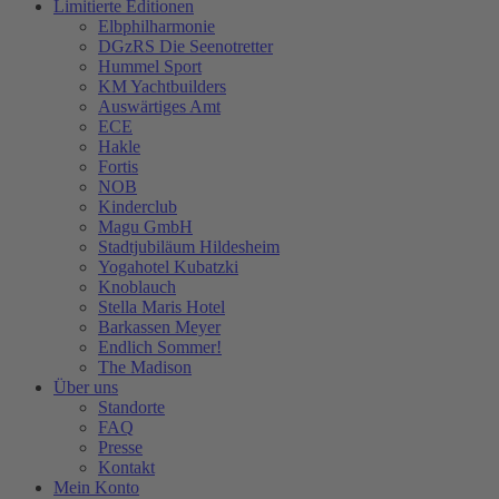
Limitierte Editionen
Elbphilharmonie
DGzRS Die Seenotretter
Hummel Sport
KM Yachtbuilders
Auswärtiges Amt
ECE
Hakle
Fortis
NOB
Kinderclub
Magu GmbH
Stadtjubiläum Hildesheim
Yogahotel Kubatzki
Knoblauch
Stella Maris Hotel
Barkassen Meyer
Endlich Sommer!
The Madison
Über uns
Standorte
FAQ
Presse
Kontakt
Mein Konto