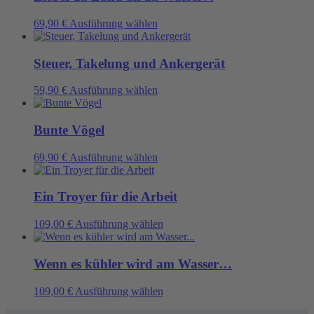
auf
Varianten
der
auf.
Dieses
69,90
€
Ausführung wählen
Produktseite
Die
Produkt
gewählt
Optionen
weist
werden
können
mehrere
Steuer, Takelung und Ankergerät
auf
Varianten
der
auf.
Dieses
59,90
€
Ausführung wählen
Produktseite
Die
Produkt
gewählt
Optionen
weist
werden
können
mehrere
Bunte Vögel
auf
Varianten
der
auf.
Dieses
69,90
€
Ausführung wählen
Produktseite
Die
Produkt
gewählt
Optionen
weist
werden
können
mehrere
Ein Troyer für die Arbeit
auf
Varianten
der
auf.
Dieses
109,00
€
Ausführung wählen
Produktseite
Die
Produkt
gewählt
Optionen
weist
werden
können
mehrere
Wenn es kühler wird am Wasser…
auf
Varianten
der
auf.
Dieses
109,00
€
Ausführung wählen
Produktseite
Die
Produkt
gewählt
Optionen