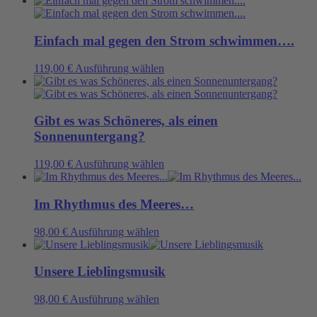
weist
mehrere
Varianten
Einfach mal gegen den Strom schwimmen….
auf.
Die
Dieses
119,00
€
Ausführung wählen
Optionen
Produkt
können
weist
auf
mehrere
der
Varianten
Gibt es was Schöneres, als einen
Produktseite
auf.
Sonnenuntergang?
gewählt
Die
werden
Optionen
Dieses
119,00
€
Ausführung wählen
können
Produkt
auf
weist
der
mehrere
Im Rhythmus des Meeres…
Produktseite
Varianten
gewählt
auf.
Dieses
98,00
€
Ausführung wählen
werden
Die
Produkt
Optionen
weist
können
mehrere
Unsere Lieblingsmusik
auf
Varianten
der
auf.
Dieses
98,00
€
Ausführung wählen
Produktseite
Die
Produkt
gewählt