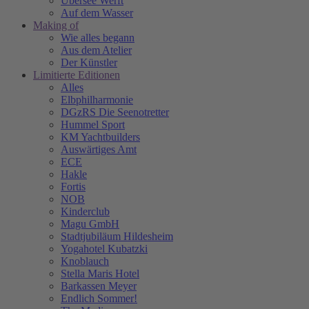
Übersee Werft
Auf dem Wasser
Making of
Wie alles begann
Aus dem Atelier
Der Künstler
Limitierte Editionen
Alles
Elbphilharmonie
DGzRS Die Seenotretter
Hummel Sport
KM Yachtbuilders
Auswärtiges Amt
ECE
Hakle
Fortis
NOB
Kinderclub
Magu GmbH
Stadtjubiläum Hildesheim
Yogahotel Kubatzki
Knoblauch
Stella Maris Hotel
Barkassen Meyer
Endlich Sommer!