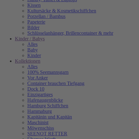
Kissen
Kultursäcke & Kosmetikschiffchen
Porzellan / Bambus
Papeterie
Bilder
Schlüsselanhänger, Brillencontainer & mehr
Kinder / Babys
Alles
Baby
Kinder
Kollektionen
Alles
100% Seemannsgarn
Vor Anker
Container brauchen Tiefgang
Dock 10
Einzigartiges
Hafenaugen­blicke
Hamburg Schiffchen
Hammaburg
Kapitänin und Kapitän
Maschinist
Möwenschiss
SEENOT RETTER