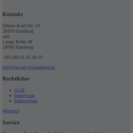
Optionen
weist
werden
können
mehrere
auf
Kontakt
Varianten
der
auf.
Produktseite
Die
Ditmar-Koel-Str. 19
gewählt
Optionen
20459 Hamburg
werden
können
und
auf
Lange Reihe 48
der
20099 Hamburg
Produktseite
gewählt
+49 (40) 41 42 44 19
werden
info@the-art-of-hamburg.de
Rechtliches
AGB
Impressum
Datenschutz
Widerruf
Service