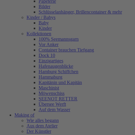
Papeterie
Bilder
Schlüsselanhänger, Brillencontainer & mehr
Kinder / Babys
Baby
Kinder
Kollektionen
100% Seemannsgarn
Vor Anker
Container brauchen Tiefgang
Dock 10
Einzigartiges
Hafenaugen­blicke
Hamburg Schiffchen
Hammaburg
Kapitänin und Kapitän
Maschinist
Möwenschiss
SEENOT RETTER
Übersee Werft
Auf dem Wasser
Making of
Wie alles begann
Aus dem Atelier
Der Künstler