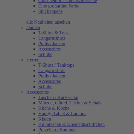
Gutschein für Unentschlossene
Eine großartige Farbe
Shit happens
alle Neuheiten ansehen
Damen
T-Shirts & Tops
Langarmshirts
Pullis / Jacken
Accessoires
Schuhe
Herren
T-Shirts / Tanktops
Langarmshirts
Pullis / Jacken
Accessoires
Schuhe
Accessoires
Taschen / Rucksäcke
Mützen, Gürtel, Tücher & Schals
Küche & Köche
Handy, Tablet & Laptops
Kissen
Kultursäcke & Kosmetikschiffchen
Porzellan / Bambus