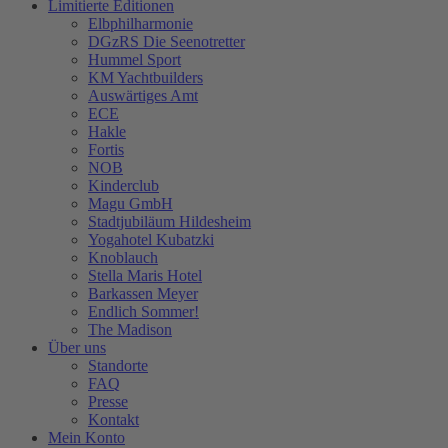
Limitierte Editionen
Elbphilharmonie
DGzRS Die Seenotretter
Hummel Sport
KM Yachtbuilders
Auswärtiges Amt
ECE
Hakle
Fortis
NOB
Kinderclub
Magu GmbH
Stadtjubiläum Hildesheim
Yogahotel Kubatzki
Knoblauch
Stella Maris Hotel
Barkassen Meyer
Endlich Sommer!
The Madison
Über uns
Standorte
FAQ
Presse
Kontakt
Mein Konto