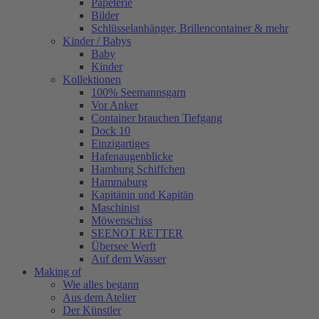
Papeterie
Bilder
Schlüsselanhänger, Brillencontainer & mehr
Kinder / Babys
Baby
Kinder
Kollektionen
100% Seemannsgarn
Vor Anker
Container brauchen Tiefgang
Dock 10
Einzigartiges
Hafenaugen­blicke
Hamburg Schiffchen
Hammaburg
Kapitänin und Kapitän
Maschinist
Möwenschiss
SEENOT RETTER
Übersee Werft
Auf dem Wasser
Making of
Wie alles begann
Aus dem Atelier
Der Künstler