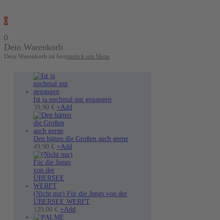
0
0
Dein Warenkorb
Dein Warenkorb ist leer
zurück um Shop
Ist ja nochmal gut gegangen
39,90
€
+
Add
Den hätten die Großen auch gerne
Dieses
49,90
€
+
Add
Produkt
weist
mehrere
Varianten
auf.
Die
(Nicht nur) Für die Jungs von der
Optionen
ÜBERSEE WERFT
können
Dieses
129,00
€
+
Add
auf
Produkt