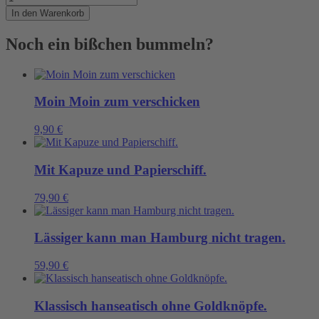
praktische
In den Warenkorb
Begleiter
nicht
Noch ein bißchen bummeln?
nur
auf
der
Werft
Menge
Moin Moin zum verschicken
9,90
€
Mit Kapuze und Papierschiff.
79,90
€
Lässiger kann man Hamburg nicht tragen.
59,90
€
Klassisch hanseatisch ohne Goldknöpfe.