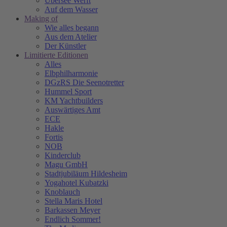
Übersee Werft
Auf dem Wasser
Making of
Wie alles begann
Aus dem Atelier
Der Künstler
Limitierte Editionen
Alles
Elbphilharmonie
DGzRS Die Seenotretter
Hummel Sport
KM Yachtbuilders
Auswärtiges Amt
ECE
Hakle
Fortis
NOB
Kinderclub
Magu GmbH
Stadtjubiläum Hildesheim
Yogahotel Kubatzki
Knoblauch
Stella Maris Hotel
Barkassen Meyer
Endlich Sommer!