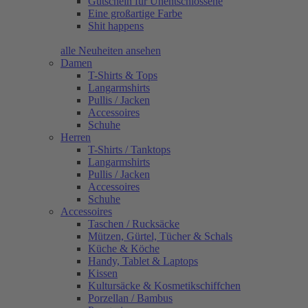
Gutschein für Unentschlossene
Eine großartige Farbe
Shit happens
alle Neuheiten ansehen
Damen
T-Shirts & Tops
Langarmshirts
Pullis / Jacken
Accessoires
Schuhe
Herren
T-Shirts / Tanktops
Langarmshirts
Pullis / Jacken
Accessoires
Schuhe
Accessoires
Taschen / Rucksäcke
Mützen, Gürtel, Tücher & Schals
Küche & Köche
Handy, Tablet & Laptops
Kissen
Kultursäcke & Kosmetikschiffchen
Porzellan / Bambus