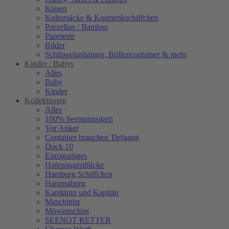
Kissen
Kultursäcke & Kosmetikschiffchen
Porzellan / Bambus
Papeterie
Bilder
Schlüsselanhänger, Brillencontainer & mehr
Kinder / Babys
Alles
Baby
Kinder
Kollektionen
Alles
100% Seemannsgarn
Vor Anker
Container brauchen Tiefgang
Dock 10
Einzigartiges
Hafenaugen­blicke
Hamburg Schiffchen
Hammaburg
Kapitänin und Kapitän
Maschinist
Möwenschiss
SEENOT RETTER