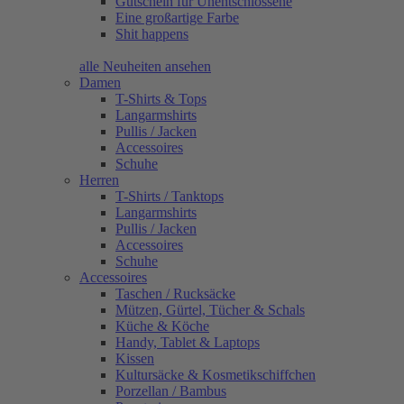
Gutschein für Unentschlossene
Eine großartige Farbe
Shit happens
alle Neuheiten ansehen
Damen
T-Shirts & Tops
Langarmshirts
Pullis / Jacken
Accessoires
Schuhe
Herren
T-Shirts / Tanktops
Langarmshirts
Pullis / Jacken
Accessoires
Schuhe
Accessoires
Taschen / Rucksäcke
Mützen, Gürtel, Tücher & Schals
Küche & Köche
Handy, Tablet & Laptops
Kissen
Kultursäcke & Kosmetikschiffchen
Porzellan / Bambus