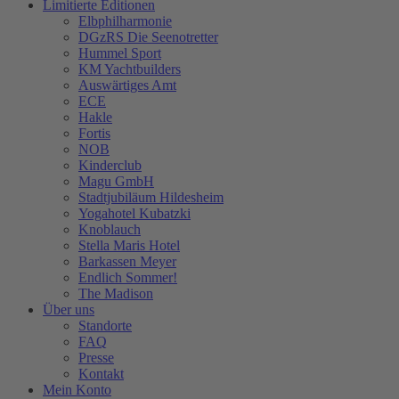
Limitierte Editionen
Elbphilharmonie
DGzRS Die Seenotretter
Hummel Sport
KM Yachtbuilders
Auswärtiges Amt
ECE
Hakle
Fortis
NOB
Kinderclub
Magu GmbH
Stadtjubiläum Hildesheim
Yogahotel Kubatzki
Knoblauch
Stella Maris Hotel
Barkassen Meyer
Endlich Sommer!
The Madison
Über uns
Standorte
FAQ
Presse
Kontakt
Mein Konto