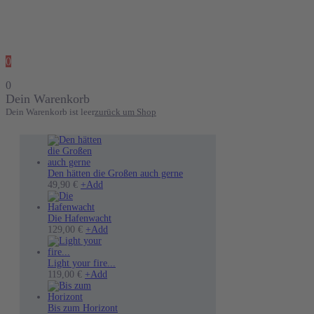
0
0
Dein Warenkorb
Dein Warenkorb ist leer
zurück um Shop
Den hätten die Großen auch gerne
Dieses
49,90
€
+
Add
Produkt
weist
mehrere
Die Hafenwacht
Varianten
Dieses
129,00
€
+
Add
auf.
Produkt
Die
weist
Optionen
mehrere
Light your fire...
können
Dieses
Varianten
119,00
€
+
Add
auf
Produkt
auf.
der
weist
Die
Produktseite
mehrere
Optionen
Bis zum Horizont