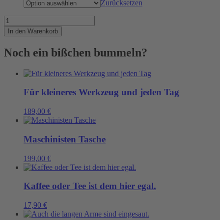
Zurücksetzen
Für
den
In den Warenkorb
KPTN
gibts
Noch ein bißchen bummeln?
jetzt
was
auf
die
Ohren
Für kleineres Werkzeug und jeden Tag
Menge
189,00
€
Maschinisten Tasche
199,00
€
Kaffee oder Tee ist dem hier egal.
17,90
€