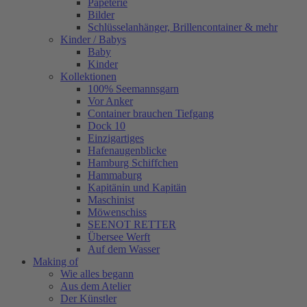
Papeterie
Bilder
Schlüsselanhänger, Brillencontainer & mehr
Kinder / Babys
Baby
Kinder
Kollektionen
100% Seemannsgarn
Vor Anker
Container brauchen Tiefgang
Dock 10
Einzigartiges
Hafenaugen­blicke
Hamburg Schiffchen
Hammaburg
Kapitänin und Kapitän
Maschinist
Möwenschiss
SEENOT RETTER
Übersee Werft
Auf dem Wasser
Making of
Wie alles begann
Aus dem Atelier
Der Künstler