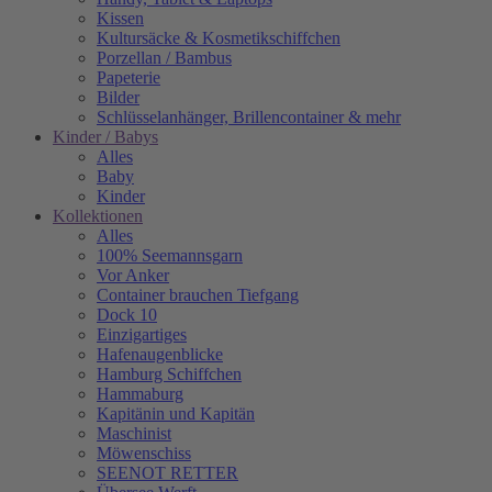
Kissen
Kultursäcke & Kosmetikschiffchen
Porzellan / Bambus
Papeterie
Bilder
Schlüsselanhänger, Brillencontainer & mehr
Kinder / Babys
Alles
Baby
Kinder
Kollektionen
Alles
100% Seemannsgarn
Vor Anker
Container brauchen Tiefgang
Dock 10
Einzigartiges
Hafenaugen­blicke
Hamburg Schiffchen
Hammaburg
Kapitänin und Kapitän
Maschinist
Möwenschiss
SEENOT RETTER