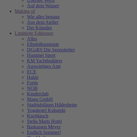
Übersee Werft
Auf dem Wasser
Making of
Wie alles begann
Aus dem Atelier
Der Künstler
Limitierte Editionen
Alles
Elbphilharmonie
DGzRS Die Seenotretter
Hummel Sport
KM Yachtbuilders
Auswärtiges Amt
ECE
Hakle
Fortis
NOB
Kinderclub
Magu GmbH
Stadtjubiläum Hildesheim
Yogahotel Kubatzki
Knoblauch
Stella Maris Hotel
Barkassen Meyer
Endlich Sommer!