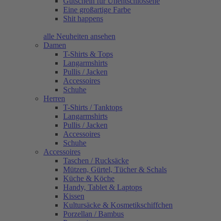
Gutschein für Unentschlossene
Eine großartige Farbe
Shit happens
alle Neuheiten ansehen
Damen
T-Shirts & Tops
Langarmshirts
Pullis / Jacken
Accessoires
Schuhe
Herren
T-Shirts / Tanktops
Langarmshirts
Pullis / Jacken
Accessoires
Schuhe
Accessoires
Taschen / Rucksäcke
Mützen, Gürtel, Tücher & Schals
Küche & Köche
Handy, Tablet & Laptops
Kissen
Kultursäcke & Kosmetikschiffchen
Porzellan / Bambus