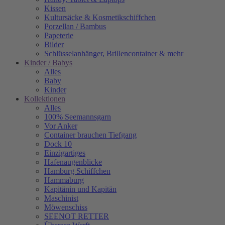
Kissen
Kultursäcke & Kosmetikschiffchen
Porzellan / Bambus
Papeterie
Bilder
Schlüsselanhänger, Brillencontainer & mehr
Kinder / Babys
Alles
Baby
Kinder
Kollektionen
Alles
100% Seemannsgarn
Vor Anker
Container brauchen Tiefgang
Dock 10
Einzigartiges
Hafenaugen­blicke
Hamburg Schiffchen
Hammaburg
Kapitänin und Kapitän
Maschinist
Möwenschiss
SEENOT RETTER