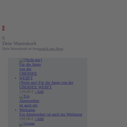
0
0
Dein Warenkorb
Dein Warenkorb ist leer
zurück um Shop
(Nicht nur) Für die Jungs von der
ÜBERSEE WERFT
Dieses
129,00
€
+
Add
Produkt
weist
mehrere
Varianten
auf.
Ein Aktenordner ist auch ein Werkzeug
Die
199,00
€
+
Add
Optionen