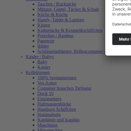
Taschen / Rucksäcke
Mützen, Gürtel, Tücher & Schals
Küche & Köche
Handy, Tablet & Laptops
Kissen
Kultursäcke & Kosmetikschiffchen
Porzellan / Bambus
Papeterie
Bilder
Schlüsselanhänger, Brillencontainer & mehr
Kinder / Babys
Baby
Kinder
Kollektionen
100% Seemannsgarn
Vor Anker
Container brauchen Tiefgang
Dock 10
Einzigartiges
Hafenaugen­blicke
Hamburg Schiffchen
Hammaburg
Kapitänin und Kapitän
Maschinist
Möwenschiss