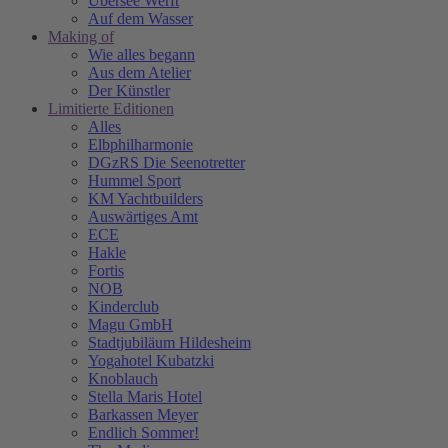
Übersee Werft
Auf dem Wasser
Making of
Wie alles begann
Aus dem Atelier
Der Künstler
Limitierte Editionen
Alles
Elbphilharmonie
DGzRS Die Seenotretter
Hummel Sport
KM Yachtbuilders
Auswärtiges Amt
ECE
Hakle
Fortis
NOB
Kinderclub
Magu GmbH
Stadtjubiläum Hildesheim
Yogahotel Kubatzki
Knoblauch
Stella Maris Hotel
Barkassen Meyer
Endlich Sommer!