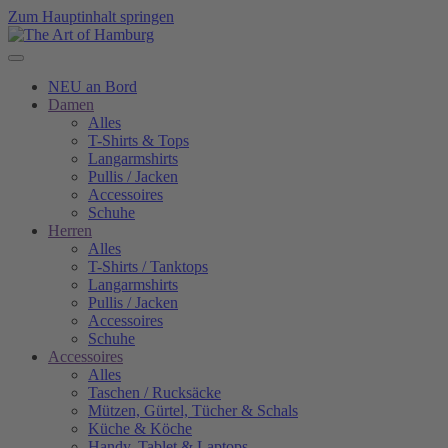
Zum Hauptinhalt springen
NEU an Bord
Damen
Alles
T-Shirts & Tops
Langarmshirts
Pullis / Jacken
Accessoires
Schuhe
Herren
Alles
T-Shirts / Tanktops
Langarmshirts
Pullis / Jacken
Accessoires
Schuhe
Accessoires
Alles
Taschen / Rucksäcke
Mützen, Gürtel, Tücher & Schals
Küche & Köche
Handy, Tablet & Laptops