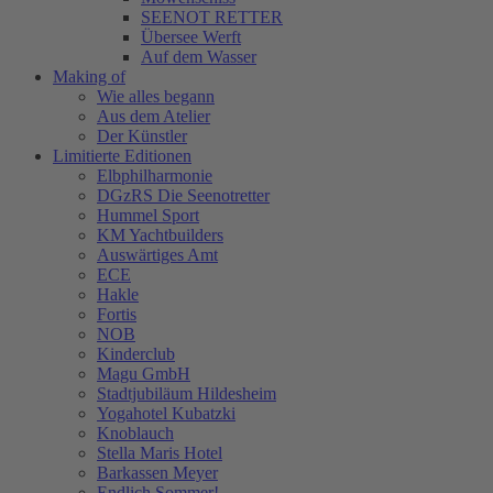
SEENOT RETTER
Übersee Werft
Auf dem Wasser
Making of
Wie alles begann
Aus dem Atelier
Der Künstler
Limitierte Editionen
Elbphilharmonie
DGzRS Die Seenotretter
Hummel Sport
KM Yachtbuilders
Auswärtiges Amt
ECE
Hakle
Fortis
NOB
Kinderclub
Magu GmbH
Stadtjubiläum Hildesheim
Yogahotel Kubatzki
Knoblauch
Stella Maris Hotel
Barkassen Meyer
Endlich Sommer!