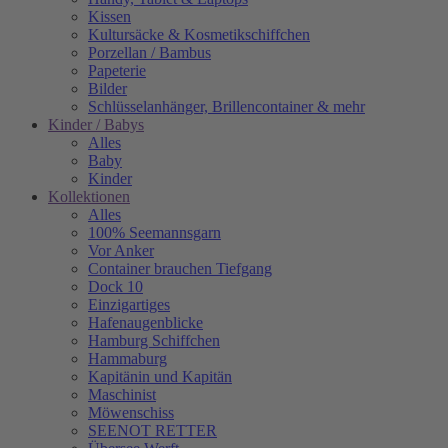
Kissen
Kultursäcke & Kosmetikschiffchen
Porzellan / Bambus
Papeterie
Bilder
Schlüsselanhänger, Brillencontainer & mehr
Kinder / Babys
Alles
Baby
Kinder
Kollektionen
Alles
100% Seemannsgarn
Vor Anker
Container brauchen Tiefgang
Dock 10
Einzigartiges
Hafenaugen­blicke
Hamburg Schiffchen
Hammaburg
Kapitänin und Kapitän
Maschinist
Möwenschiss
SEENOT RETTER