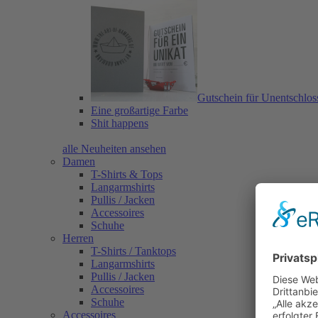
Gutschein für Unentschlos
Eine großartige Farbe
Shit happens
alle Neuheiten ansehen
Damen
T-Shirts & Tops
Langarmshirts
Pullis / Jacken
Accessoires
Schuhe
Herren
T-Shirts / Tanktops
Langarmshirts
Pullis / Jacken
Accessoires
Schuhe
Accessoires