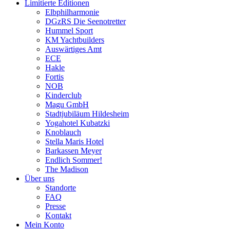
Limitierte Editionen
Elbphilharmonie
DGzRS Die Seenotretter
Hummel Sport
KM Yachtbuilders
Auswärtiges Amt
ECE
Hakle
Fortis
NOB
Kinderclub
Magu GmbH
Stadtjubiläum Hildesheim
Yogahotel Kubatzki
Knoblauch
Stella Maris Hotel
Barkassen Meyer
Endlich Sommer!
The Madison
Über uns
Standorte
FAQ
Presse
Kontakt
Mein Konto