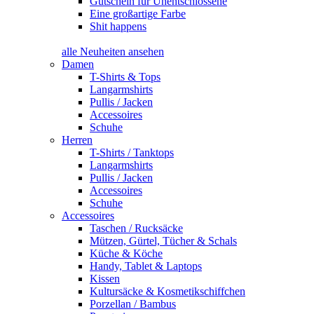
Gutschein für Unentschlossene
Eine großartige Farbe
Shit happens
alle Neuheiten ansehen
Damen
T-Shirts & Tops
Langarmshirts
Pullis / Jacken
Accessoires
Schuhe
Herren
T-Shirts / Tanktops
Langarmshirts
Pullis / Jacken
Accessoires
Schuhe
Accessoires
Taschen / Rucksäcke
Mützen, Gürtel, Tücher & Schals
Küche & Köche
Handy, Tablet & Laptops
Kissen
Kultursäcke & Kosmetikschiffchen
Porzellan / Bambus