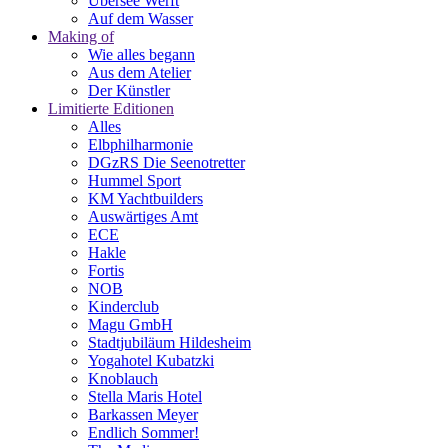
Übersee Werft
Auf dem Wasser
Making of
Wie alles begann
Aus dem Atelier
Der Künstler
Limitierte Editionen
Alles
Elbphilharmonie
DGzRS Die Seenotretter
Hummel Sport
KM Yachtbuilders
Auswärtiges Amt
ECE
Hakle
Fortis
NOB
Kinderclub
Magu GmbH
Stadtjubiläum Hildesheim
Yogahotel Kubatzki
Knoblauch
Stella Maris Hotel
Barkassen Meyer
Endlich Sommer!