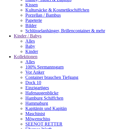
Kissen
Kultursäcke & Kosmetikschiffchen
Porzellan / Bambus
Papeterie
Bilder
Schlüsselanhänger, Brillencontainer & mehr
Kinder / Babys
Alles
Baby
Kinder
Kollektionen
Alles
100% Seemannsgarn
Vor Anker
Container brauchen Tiefgang
Dock 10
Einzigartiges
Hafenaugen­blicke
Hamburg Schiffchen
Hammaburg
Kapitänin und Kapitän
Maschinist
Möwenschiss
SEENOT RETTER