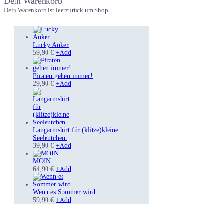
Dein Warenkorb
Dein Warenkorb ist leer
zurück um Shop
Lucky Anker
Dieses
59,90
€
+
Add
Produkt
weist
mehrere
Piraten gehen immer!
Varianten
Dieses
29,90
€
+
Add
auf.
Produkt
Die
weist
Optionen
mehrere
können
Varianten
auf
auf.
der
Die
Langarmshirt für (klitze)kleine
Produktseite
Optionen
Seeleutchen.
gewählt
können
Dieses
39,90
€
+
Add
werden
auf
Produkt
der
weist
MOIN
Produktseite
mehrere
Dieses
64,90
€
+
Add
gewählt
Varianten
Produkt
werden
auf.
weist
Die
mehrere
Wenn es Sommer wird
Optionen
Varianten
Dieses
59,90
€
+
Add
können
auf.
Produkt
auf
Die
weist