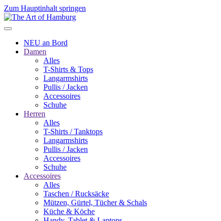
Zum Hauptinhalt springen
NEU an Bord
Damen
Alles
T-Shirts & Tops
Langarmshirts
Pullis / Jacken
Accessoires
Schuhe
Herren
Alles
T-Shirts / Tanktops
Langarmshirts
Pullis / Jacken
Accessoires
Schuhe
Accessoires
Alles
Taschen / Rucksäcke
Mützen, Gürtel, Tücher & Schals
Küche & Köche
Handy, Tablet & Laptops