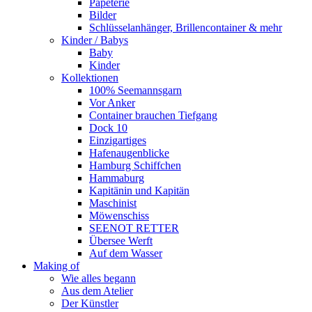
Papeterie
Bilder
Schlüsselanhänger, Brillencontainer & mehr
Kinder / Babys
Baby
Kinder
Kollektionen
100% Seemannsgarn
Vor Anker
Container brauchen Tiefgang
Dock 10
Einzigartiges
Hafenaugen­blicke
Hamburg Schiffchen
Hammaburg
Kapitänin und Kapitän
Maschinist
Möwenschiss
SEENOT RETTER
Übersee Werft
Auf dem Wasser
Making of
Wie alles begann
Aus dem Atelier
Der Künstler