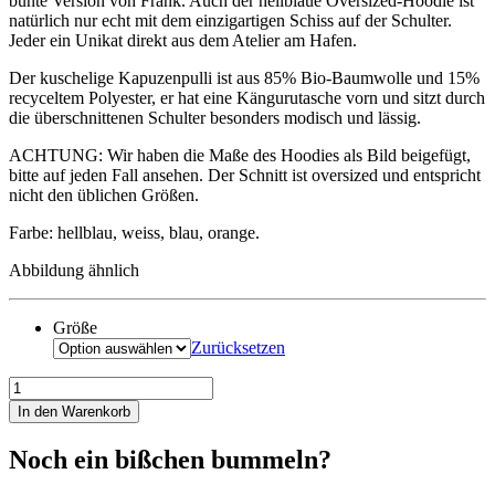
bunte Version von Frank. Auch der hellblaue Oversized-Hoodie ist
natürlich nur echt mit dem einzigartigen Schiss auf der Schulter.
Jeder ein Unikat direkt aus dem Atelier am Hafen.
Der kuschelige Kapuzenpulli ist aus 85% Bio-Baumwolle und 15%
recyceltem Polyester, er hat eine Kängurutasche vorn und sitzt durch
die überschnittenen Schulter besonders modisch und lässig.
ACHTUNG: Wir haben die Maße des Hoodies als Bild beigefügt,
bitte auf jeden Fall ansehen. Der Schnitt ist oversized und entspricht
nicht den üblichen Größen.
Farbe: hellblau, weiss, blau, orange.
Abbildung ähnlich
Größe
Zurücksetzen
Ein
echt
In den Warenkorb
besch...
Lieblingspulli!
Noch ein bißchen bummeln?
Menge