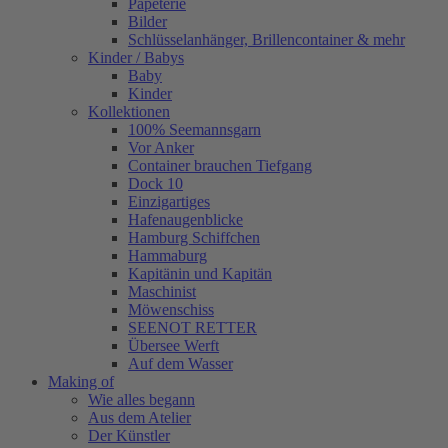
Papeterie
Bilder
Schlüsselanhänger, Brillencontainer & mehr
Kinder / Babys
Baby
Kinder
Kollektionen
100% Seemannsgarn
Vor Anker
Container brauchen Tiefgang
Dock 10
Einzigartiges
Hafenaugen­blicke
Hamburg Schiffchen
Hammaburg
Kapitänin und Kapitän
Maschinist
Möwenschiss
SEENOT RETTER
Übersee Werft
Auf dem Wasser
Making of
Wie alles begann
Aus dem Atelier
Der Künstler