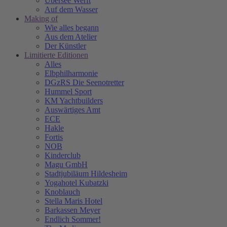
Übersee Werft
Auf dem Wasser
Making of
Wie alles begann
Aus dem Atelier
Der Künstler
Limitierte Editionen
Alles
Elbphilharmonie
DGzRS Die Seenotretter
Hummel Sport
KM Yachtbuilders
Auswärtiges Amt
ECE
Hakle
Fortis
NOB
Kinderclub
Magu GmbH
Stadtjubiläum Hildesheim
Yogahotel Kubatzki
Knoblauch
Stella Maris Hotel
Barkassen Meyer
Endlich Sommer!