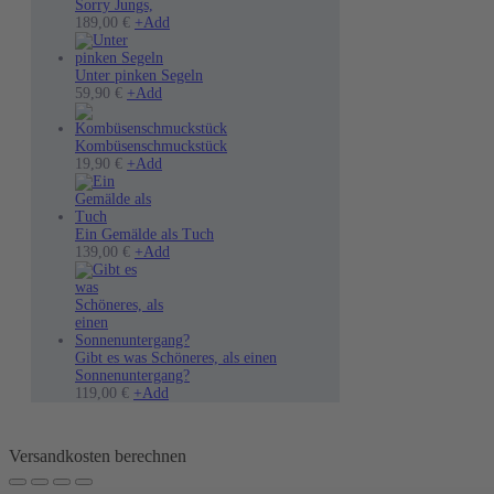
Sorry Jungs,
189,00
€
+
Add
Unter pinken Segeln
Dieses
59,90
€
+
Add
Produkt
weist
mehrere
Kombüsenschmuckstück
Varianten
19,90
€
+
Add
auf.
Die
Optionen
können
Ein Gemälde als Tuch
auf
139,00
€
+
Add
der
Produktseite
gewählt
werden
Gibt es was Schöneres, als einen
Sonnenuntergang?
Dieses
119,00
€
+
Add
Produkt
weist
mehrere
Versandkosten berechnen
Varianten
auf.