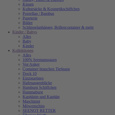
Kissen
Kultursäcke & Kosmetikschiffchen
Porzellan / Bambus
Papeterie
Bilder
Schlüsselanhänger, Brillencontainer & mehr
Kinder / Babys
Alles
Baby
Kinder
Kollektionen
Alles
100% Seemannsgarn
Vor Anker
Container brauchen Tiefgang
Dock 10
Einzigartiges
Hafenaugen­blicke
Hamburg Schiffchen
Hammaburg
Kapitänin und Kapitän
Maschinist
Möwenschiss
SEENOT RETTER