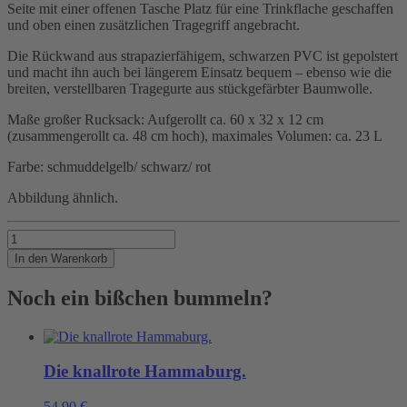
Seite mit einer offenen Tasche Platz für eine Trinkflache geschaffen
und oben einen zusätzlichen Tragegriff angebracht.
Die Rückwand aus strapazierfähigem, schwarzen PVC ist gepolstert
und macht ihn auch bei längerem Einsatz bequem – ebenso wie die
breiten, verstellbaren Tragegurte aus stückgefärbter Baumwolle.
Maße großer Rucksack: Aufgerollt ca. 60 x 32 x 12 cm
(zusammengerollt ca. 48 cm hoch), maximales Volumen: ca. 23 L
Farbe: schmuddelgelb/ schwarz/ rot
Abbildung ähnlich.
Viele
Sachen
In den Warenkorb
brauchen
einen
Noch ein bißchen bummeln?
großen
Container.
Menge
Die knallrote Hammaburg.
54,90
€