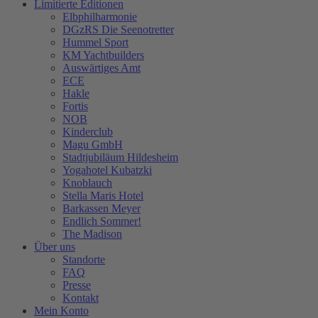
Limitierte Editionen
Elbphilharmonie
DGzRS Die Seenotretter
Hummel Sport
KM Yachtbuilders
Auswärtiges Amt
ECE
Hakle
Fortis
NOB
Kinderclub
Magu GmbH
Stadtjubiläum Hildesheim
Yogahotel Kubatzki
Knoblauch
Stella Maris Hotel
Barkassen Meyer
Endlich Sommer!
The Madison
Über uns
Standorte
FAQ
Presse
Kontakt
Mein Konto