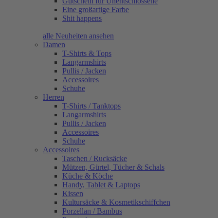
Gutschein für Unentschlossene
Eine großartige Farbe
Shit happens
alle Neuheiten ansehen
Damen
T-Shirts & Tops
Langarmshirts
Pullis / Jacken
Accessoires
Schuhe
Herren
T-Shirts / Tanktops
Langarmshirts
Pullis / Jacken
Accessoires
Schuhe
Accessoires
Taschen / Rucksäcke
Mützen, Gürtel, Tücher & Schals
Küche & Köche
Handy, Tablet & Laptops
Kissen
Kultursäcke & Kosmetikschiffchen
Porzellan / Bambus