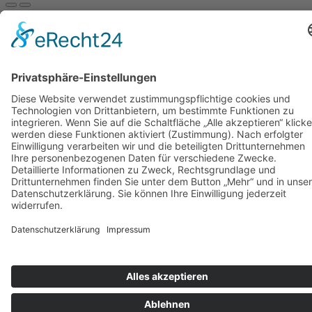
Die
Optionen
können
auf
der
Produktseite
gewählt
werden