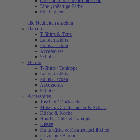
Gutschein für Unentschlossene
Eine großartige Farbe
Shit happens
alle Neuheiten ansehen
Damen
T-Shirts & Tops
Langarmshirts
Pullis / Jacken
Accessoires
Schuhe
Herren
T-Shirts / Tanktops
Langarmshirts
Pullis / Jacken
Accessoires
Schuhe
Accessoires
Taschen / Rucksäcke
Mützen, Gürtel, Tücher & Schals
Küche & Köche
Handy, Tablet & Laptops
Kissen
Kultursäcke & Kosmetikschiffchen
Porzellan / Bambus