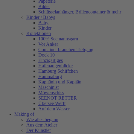
Papeterie
Bilder
Schlüsselanhänger, Brillencontainer & mehr
Kinder / Babys
Baby
Kinder
Kollektionen
100% Seemannsgarn
Vor Anker
Container brauchen Tiefgang
Dock 10
Einzigartiges
Hafenaugen­blicke
Hamburg Schiffchen
Hammaburg
Kapitänin und Kapitän
Maschinist
Möwenschiss
SEENOT RETTER
Übersee Werft
Auf dem Wasser
Making of
Wie alles begann
Aus dem Atelier
Der Künstler