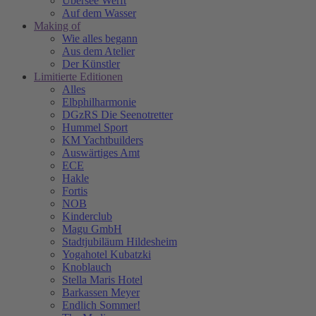
Übersee Werft
Auf dem Wasser
Making of
Wie alles begann
Aus dem Atelier
Der Künstler
Limitierte Editionen
Alles
Elbphilharmonie
DGzRS Die Seenotretter
Hummel Sport
KM Yachtbuilders
Auswärtiges Amt
ECE
Hakle
Fortis
NOB
Kinderclub
Magu GmbH
Stadtjubiläum Hildesheim
Yogahotel Kubatzki
Knoblauch
Stella Maris Hotel
Barkassen Meyer
Endlich Sommer!