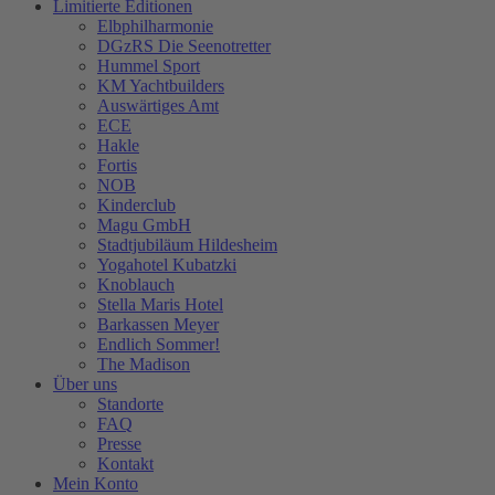
Limitierte Editionen
Elbphilharmonie
DGzRS Die Seenotretter
Hummel Sport
KM Yachtbuilders
Auswärtiges Amt
ECE
Hakle
Fortis
NOB
Kinderclub
Magu GmbH
Stadtjubiläum Hildesheim
Yogahotel Kubatzki
Knoblauch
Stella Maris Hotel
Barkassen Meyer
Endlich Sommer!
The Madison
Über uns
Standorte
FAQ
Presse
Kontakt
Mein Konto