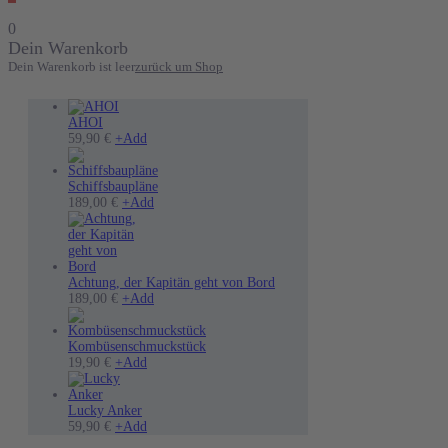
0
Dein Warenkorb
Dein Warenkorb ist leer
zurück um Shop
AHOI
Dieses
59,90
€
+
Add
Produkt
weist
mehrere
Schiffsbaupläne
Varianten
189,00
€
+
Add
auf.
Die
Optionen
können
auf
Achtung, der Kapitän geht von Bord
der
189,00
€
+
Add
Produktseite
gewählt
werden
Kombüsenschmuckstück
19,90
€
+
Add
Lucky Anker
Dieses
59,90
€
+
Add
Produkt