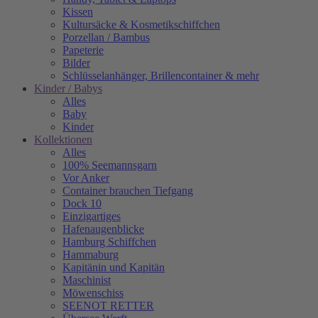
Kissen
Kultursäcke & Kosmetikschiffchen
Porzellan / Bambus
Papeterie
Bilder
Schlüsselanhänger, Brillencontainer & mehr
Kinder / Babys
Alles
Baby
Kinder
Kollektionen
Alles
100% Seemannsgarn
Vor Anker
Container brauchen Tiefgang
Dock 10
Einzigartiges
Hafenaugen­blicke
Hamburg Schiffchen
Hammaburg
Kapitänin und Kapitän
Maschinist
Möwenschiss
SEENOT RETTER