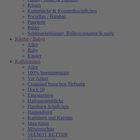
Kissen
Kultursäcke & Kosmetikschiffchen
Porzellan / Bambus
Papeterie
Bilder
Schlüsselanhänger, Brillencontainer & mehr
Kinder / Babys
Alles
Baby
Kinder
Kollektionen
Alles
100% Seemannsgarn
Vor Anker
Container brauchen Tiefgang
Dock 10
Einzigartiges
Hafenaugen­blicke
Hamburg Schiffchen
Hammaburg
Kapitänin und Kapitän
Maschinist
Möwenschiss
SEENOT RETTER