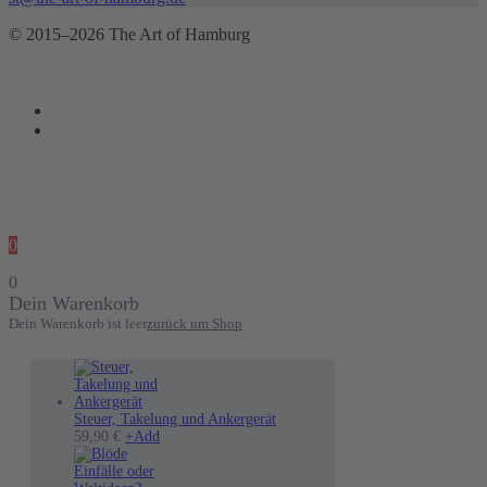
© 2015–2026 The Art of Hamburg
0
0
Dein Warenkorb
Dein Warenkorb ist leer
zurück um Shop
Steuer, Takelung und Ankergerät
Dieses
59,90
€
+
Add
Produkt
weist