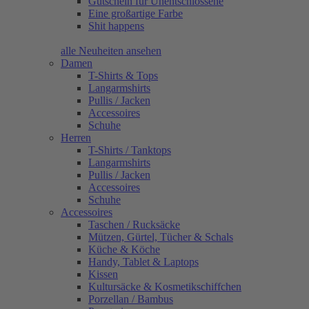
Gutschein für Unentschlossene
Eine großartige Farbe
Shit happens
alle Neuheiten ansehen
Damen
T-Shirts & Tops
Langarmshirts
Pullis / Jacken
Accessoires
Schuhe
Herren
T-Shirts / Tanktops
Langarmshirts
Pullis / Jacken
Accessoires
Schuhe
Accessoires
Taschen / Rucksäcke
Mützen, Gürtel, Tücher & Schals
Küche & Köche
Handy, Tablet & Laptops
Kissen
Kultursäcke & Kosmetikschiffchen
Porzellan / Bambus