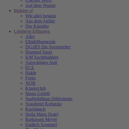
Übersee Werft
Auf dem Wasser
Making of
Wie alles begann
Aus dem Atelier
Der Künstler
Limitierte Editionen
Alles
Elbphilharmonie
DGzRS Die Seenotretter
Hummel Sport
KM Yachtbuilders
Auswärtiges Amt
ECE
Hakle
Fortis
NOB
Kinderclub
Magu GmbH
Stadtjubiläum Hildesheim
Yogahotel Kubatzki
Knoblauch
Stella Maris Hotel
Barkassen Meyer
Endlich Sommer!