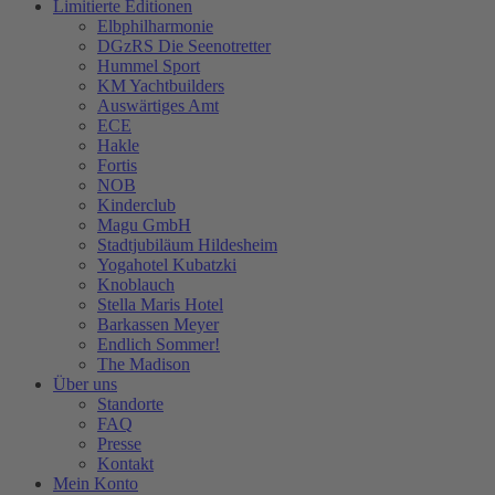
Limitierte Editionen
Elbphilharmonie
DGzRS Die Seenotretter
Hummel Sport
KM Yachtbuilders
Auswärtiges Amt
ECE
Hakle
Fortis
NOB
Kinderclub
Magu GmbH
Stadtjubiläum Hildesheim
Yogahotel Kubatzki
Knoblauch
Stella Maris Hotel
Barkassen Meyer
Endlich Sommer!
The Madison
Über uns
Standorte
FAQ
Presse
Kontakt
Mein Konto