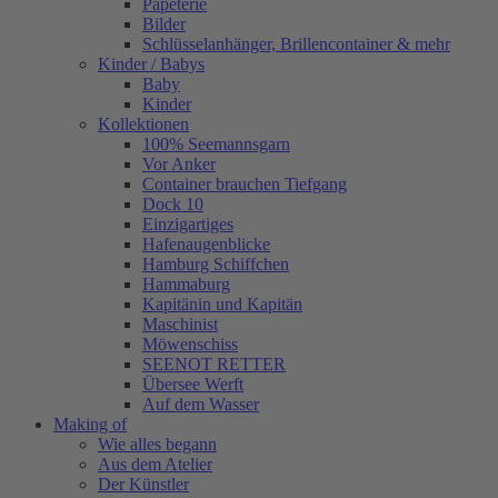
Papeterie
Bilder
Schlüsselanhänger, Brillencontainer & mehr
Kinder / Babys
Baby
Kinder
Kollektionen
100% Seemannsgarn
Vor Anker
Container brauchen Tiefgang
Dock 10
Einzigartiges
Hafenaugen­blicke
Hamburg Schiffchen
Hammaburg
Kapitänin und Kapitän
Maschinist
Möwenschiss
SEENOT RETTER
Übersee Werft
Auf dem Wasser
Making of
Wie alles begann
Aus dem Atelier
Der Künstler