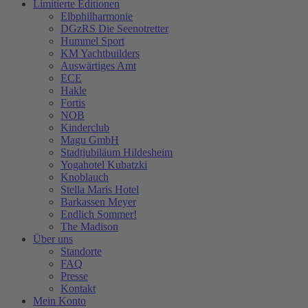
Limitierte Editionen
Elbphilharmonie
DGzRS Die Seenotretter
Hummel Sport
KM Yachtbuilders
Auswärtiges Amt
ECE
Hakle
Fortis
NOB
Kinderclub
Magu GmbH
Stadtjubiläum Hildesheim
Yogahotel Kubatzki
Knoblauch
Stella Maris Hotel
Barkassen Meyer
Endlich Sommer!
The Madison
Über uns
Standorte
FAQ
Presse
Kontakt
Mein Konto