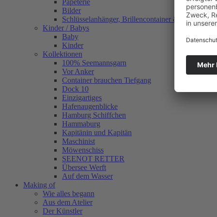
Papeterie
Bilder
Schlüsselanhänger, Brillencontainer & mehr
Kinder / Babys
Baby
Kinder
Kollektionen
100% Seemannsgarn
Vor Anker
Container brauchen Tiefgang
Dock 10
Einzigartiges
Hafenaugen­blicke
Hamburg Schiffchen
Hammaburg
Kapitänin und Kapitän
Maschinist
Möwenschiss
SEENOT RETTER
Übersee Werft
Auf dem Wasser
Making of
Wie alles begann
Aus dem Atelier
Der Künstler