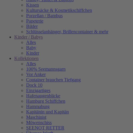
Kissen
Kultursäcke & Kosmetikschiffchen
Porzellan / Bambus
Papeterie
Bilder
Schlüsselanhänger, Brillencontainer & mehr
Kinder / Babys
Alles
Baby
Kinder
Kollektionen
Alles
100% Seemannsgarn
Vor Anker
Container brauchen Tiefgang
Dock 10
Einzigartiges
Hafenaugen­blicke
Hamburg Schiffchen
Hammaburg
Kapitänin und Kapitän
Maschinist
Möwenschiss
SEENOT RETTER