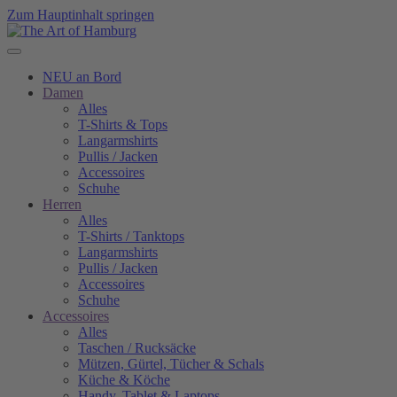
Zum Hauptinhalt springen
NEU an Bord
Damen
Alles
T-Shirts & Tops
Langarmshirts
Pullis / Jacken
Accessoires
Schuhe
Herren
Alles
T-Shirts / Tanktops
Langarmshirts
Pullis / Jacken
Accessoires
Schuhe
Accessoires
Alles
Taschen / Rucksäcke
Mützen, Gürtel, Tücher & Schals
Küche & Köche
Handy, Tablet & Laptops