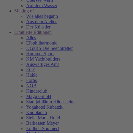
Übersee Werft
Auf dem Wasser
Making of
Wie alles begann
Aus dem Atelier
Der Künstler
Limitierte Editionen
Alles
Elbphilharmonie
DGzRS Die Seenotretter
Hummel Sport
KM Yachtbuilders
Auswärtiges Amt
ECE
Hakle
Fortis
NOB
Kinderclub
Magu GmbH
Stadtjubiläum Hildesheim
Yogahotel Kubatzki
Knoblauch
Stella Maris Hotel
Barkassen Meyer
Endlich Sommer!