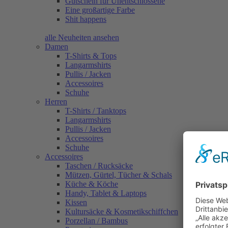
Gutschein für Unentschlossene
Eine großartige Farbe
Shit happens
alle Neuheiten ansehen
Damen
T-Shirts & Tops
Langarmshirts
Pullis / Jacken
Accessoires
Schuhe
Herren
T-Shirts / Tanktops
Langarmshirts
Pullis / Jacken
Accessoires
Schuhe
Accessoires
Taschen / Rucksäcke
Mützen, Gürtel, Tücher & Schals
Küche & Köche
Handy, Tablet & Laptops
Kissen
Kultursäcke & Kosmetikschiffchen
Porzellan / Bambus