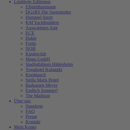
Limitierte Editionen
Elbphilharmonie
DGzRS Die Seenotretter
Hummel Sport
KM Yachtbuilders
Auswärtiges Amt
ECE
Hakle
Fortis
NOB
Kinderclub
Magu GmbH
Stadtjubiläum Hildesheim
Yogahotel Kubatzki
Knoblauch
Stella Maris Hotel
Barkassen Meyer
Endlich Sommer!
The Madison
Über uns
Standorte
FAQ
Presse
Kontakt
Mein Konto