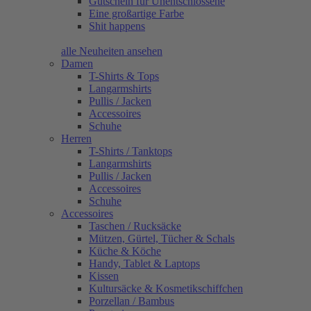
Gutschein für Unentschlossene
Eine großartige Farbe
Shit happens
alle Neuheiten ansehen
Damen
T-Shirts & Tops
Langarmshirts
Pullis / Jacken
Accessoires
Schuhe
Herren
T-Shirts / Tanktops
Langarmshirts
Pullis / Jacken
Accessoires
Schuhe
Accessoires
Taschen / Rucksäcke
Mützen, Gürtel, Tücher & Schals
Küche & Köche
Handy, Tablet & Laptops
Kissen
Kultursäcke & Kosmetikschiffchen
Porzellan / Bambus