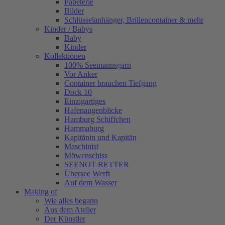
Papeterie
Bilder
Schlüsselanhänger, Brillencontainer & mehr
Kinder / Babys
Baby
Kinder
Kollektionen
100% Seemannsgarn
Vor Anker
Container brauchen Tiefgang
Dock 10
Einzigartiges
Hafenaugen­blicke
Hamburg Schiffchen
Hammaburg
Kapitänin und Kapitän
Maschinist
Möwenschiss
SEENOT RETTER
Übersee Werft
Auf dem Wasser
Making of
Wie alles begann
Aus dem Atelier
Der Künstler