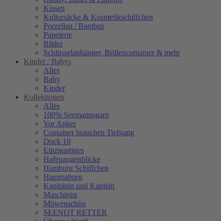
Kissen
Kultursäcke & Kosmetikschiffchen
Porzellan / Bambus
Papeterie
Bilder
Schlüsselanhänger, Brillencontainer & mehr
Kinder / Babys
Alles
Baby
Kinder
Kollektionen
Alles
100% Seemannsgarn
Vor Anker
Container brauchen Tiefgang
Dock 10
Einzigartiges
Hafenaugen­blicke
Hamburg Schiffchen
Hammaburg
Kapitänin und Kapitän
Maschinist
Möwenschiss
SEENOT RETTER