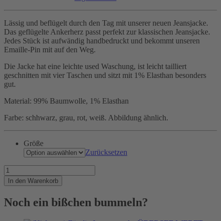
Lässig und beflügelt durch den Tag mit unserer neuen Jeansjacke.
Das geflügelte Ankerherz passt perfekt zur klassischen Jeansjacke.
Jedes Stück ist aufwändig handbedruckt und bekommt unseren
Emaille-Pin mit auf den Weg.
Die Jacke hat eine leichte used Waschung, ist leicht tailliert
geschnitten mit vier Taschen und sitzt mit 1% Elasthan besonders
gut.
Material: 99% Baumwolle, 1% Elasthan
Farbe: schhwarz, grau, rot, weiß. Abbildung ähnlich.
Größe
Zurücksetzen
Was
für
In den Warenkorb
eine
Kutte!
Noch ein bißchen bummeln?
Menge