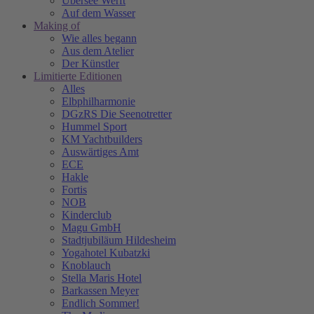
Übersee Werft
Auf dem Wasser
Making of
Wie alles begann
Aus dem Atelier
Der Künstler
Limitierte Editionen
Alles
Elbphilharmonie
DGzRS Die Seenotretter
Hummel Sport
KM Yachtbuilders
Auswärtiges Amt
ECE
Hakle
Fortis
NOB
Kinderclub
Magu GmbH
Stadtjubiläum Hildesheim
Yogahotel Kubatzki
Knoblauch
Stella Maris Hotel
Barkassen Meyer
Endlich Sommer!