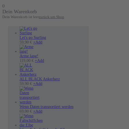
0
Dein Warenkorb
Dein Warenkorb ist leer
zurück um Shop
Let's go Surfing
Dieses
59,90
€
+
Add
Produkt
weist
mehrere
Arme lang!
Varianten
Dieses
119,00
€
+
Add
auf.
Produkt
Die
weist
Optionen
mehrere
können
Varianten
ALL BLACK Ankerherz
auf
Dieses
auf.
59,90
€
+
Add
der
Produkt
Die
Produktseite
weist
Optionen
gewählt
mehrere
können
werden
Varianten
auf
auf.
der
Wenn Daten transportiert werden
Die
Dieses
Produktseite
69,00
€
+
Add
Optionen
Produkt
gewählt
können
weist
werden
auf
mehrere