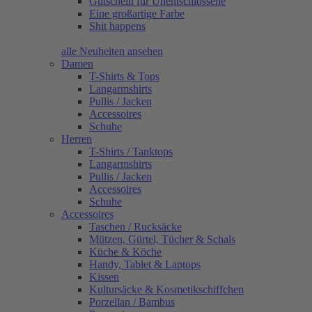
Gutschein für Unentschlossene
Eine großartige Farbe
Shit happens
alle Neuheiten ansehen
Damen
T-Shirts & Tops
Langarmshirts
Pullis / Jacken
Accessoires
Schuhe
Herren
T-Shirts / Tanktops
Langarmshirts
Pullis / Jacken
Accessoires
Schuhe
Accessoires
Taschen / Rucksäcke
Mützen, Gürtel, Tücher & Schals
Küche & Köche
Handy, Tablet & Laptops
Kissen
Kultursäcke & Kosmetikschiffchen
Porzellan / Bambus