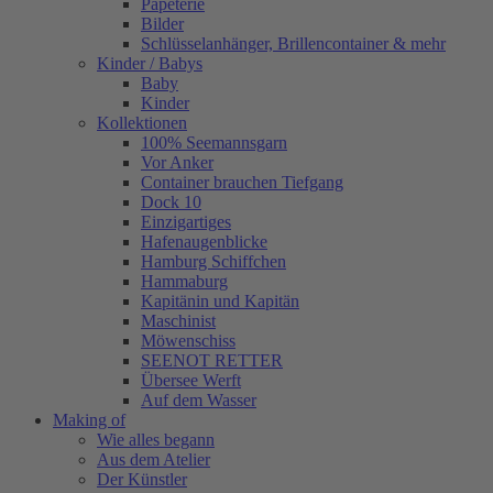
Papeterie
Bilder
Schlüsselanhänger, Brillencontainer & mehr
Kinder / Babys
Baby
Kinder
Kollektionen
100% Seemannsgarn
Vor Anker
Container brauchen Tiefgang
Dock 10
Einzigartiges
Hafenaugen­blicke
Hamburg Schiffchen
Hammaburg
Kapitänin und Kapitän
Maschinist
Möwenschiss
SEENOT RETTER
Übersee Werft
Auf dem Wasser
Making of
Wie alles begann
Aus dem Atelier
Der Künstler