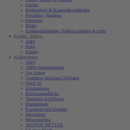
Kissen
Kultursäcke & Kosmetikschiffchen
Porzellan / Bambus
Papeterie
Bilder
Schlüsselanhänger, Brillencontainer & mehr
Kinder / Babys
Alles
Baby
Kinder
Kollektionen
Alles
100% Seemannsgarn
Vor Anker
Container brauchen Tiefgang
Dock 10
Einzigartiges
Hafenaugen­blicke
Hamburg Schiffchen
Hammaburg
Kapitänin und Kapitän
Maschinist
Möwenschiss
SEENOT RETTER