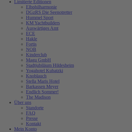
Limitierte Editionen
Elbphilharmonie
DGzRS Die Seenotretter
Hummel Sport
KM Yachtbuilders
Auswärtiges Amt
ECE
Hakle
Fortis
NOB
Kinderclub
Magu GmbH
Stadtjubiläum Hildesheim
Yogahotel Kubatzki
Knoblauch
Stella Maris Hotel
Barkassen Meyer
Endlich Sommer!
The Madison
Über uns
Standorte
FAQ
Presse
Kontakt
Mein Konto