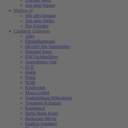
Übersee Werft
Auf dem Wasser
Making of
Wie alles begann
Aus dem Atelier
Der Künstler
Limitierte Editionen
Alles
Elbphilharmonie
DGzRS Die Seenotretter
Hummel Sport
KM Yachtbuilders
Auswärtiges Amt
ECE
Hakle
Fortis
NOB
Kinderclub
Magu GmbH
Stadtjubiläum Hildesheim
Yogahotel Kubatzki
Knoblauch
Stella Maris Hotel
Barkassen Meyer
Endlich Sommer!