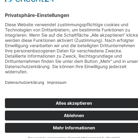
Produktseite
gewählt
werden