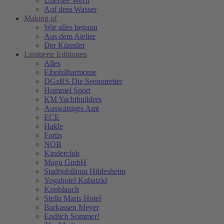
Übersee Werft
Auf dem Wasser
Making of
Wie alles begann
Aus dem Atelier
Der Künstler
Limitierte Editionen
Alles
Elbphilharmonie
DGzRS Die Seenotretter
Hummel Sport
KM Yachtbuilders
Auswärtiges Amt
ECE
Hakle
Fortis
NOB
Kinderclub
Magu GmbH
Stadtjubiläum Hildesheim
Yogahotel Kubatzki
Knoblauch
Stella Maris Hotel
Barkassen Meyer
Endlich Sommer!