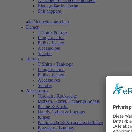
Gutschein für Unentschlossene
Eine großartige Farbe
Shit happens
alle Neuheiten ansehen
Damen
T-Shirts & Tops
Langarmshirts
Pullis / Jacken
Accessoires
Schuhe
Herren
T-Shirts / Tanktops
Langarmshirts
Pullis / Jacken
Accessoires
Schuhe
Accessoires
Taschen / Rucksäcke
Mützen, Gürtel, Tücher & Schals
Küche & Köche
Handy, Tablet & Laptops
Kissen
Kultursäcke & Kosmetikschiffchen
Porzellan / Bambus