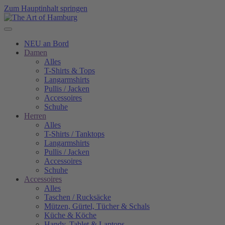
Zum Hauptinhalt springen
NEU an Bord
Damen
Alles
T-Shirts & Tops
Langarmshirts
Pullis / Jacken
Accessoires
Schuhe
Herren
Alles
T-Shirts / Tanktops
Langarmshirts
Pullis / Jacken
Accessoires
Schuhe
Accessoires
Alles
Taschen / Rucksäcke
Mützen, Gürtel, Tücher & Schals
Küche & Köche
Handy, Tablet & Laptops