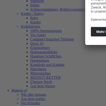
Papeterie
Bilder
Schlüsselanhänger, Brillencontainer & mehr
Kinder / Babys
Baby
Kinder
Kollektionen
100% Seemannsgarn
Vor Anker
Container brauchen Tiefgang
Dock 10
Einzigartiges
Hafenaugen­blicke
Hamburg Schiffchen
Hammaburg
Kapitänin und Kapitän
Maschinist
Möwenschiss
SEENOT RETTER
Übersee Werft
Auf dem Wasser
Making of
Wie alles begann
Aus dem Atelier
Der Künstler