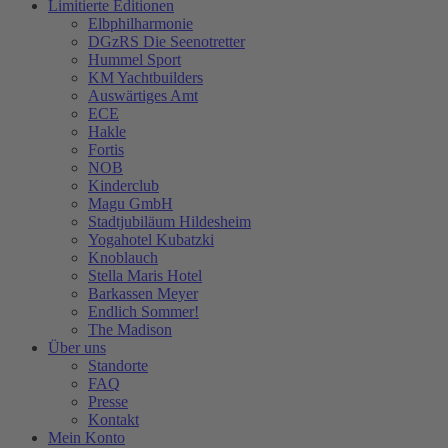
Limitierte Editionen
Elbphilharmonie
DGzRS Die Seenotretter
Hummel Sport
KM Yachtbuilders
Auswärtiges Amt
ECE
Hakle
Fortis
NOB
Kinderclub
Magu GmbH
Stadtjubiläum Hildesheim
Yogahotel Kubatzki
Knoblauch
Stella Maris Hotel
Barkassen Meyer
Endlich Sommer!
The Madison
Über uns
Standorte
FAQ
Presse
Kontakt
Mein Konto