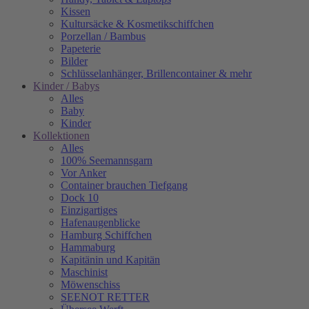
Kissen
Kultursäcke & Kosmetikschiffchen
Porzellan / Bambus
Papeterie
Bilder
Schlüsselanhänger, Brillencontainer & mehr
Kinder / Babys
Alles
Baby
Kinder
Kollektionen
Alles
100% Seemannsgarn
Vor Anker
Container brauchen Tiefgang
Dock 10
Einzigartiges
Hafenaugen­blicke
Hamburg Schiffchen
Hammaburg
Kapitänin und Kapitän
Maschinist
Möwenschiss
SEENOT RETTER