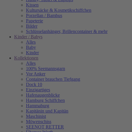
Kissen
Kultursäcke & Kosmetikschiffchen
Porzellan / Bambus
Papeterie
Bilder
Schlüsselanhänger, Brillencontainer & mehr
Kinder / Babys
Alles
Baby
Kinder
Kollektionen
Alles
100% Seemannsgarn
Vor Anker
Container brauchen Tiefgang
Dock 10
Einzigartiges
Hafenaugen­blicke
Hamburg Schiffchen
Hammaburg
Kapitänin und Kapitän
Maschinist
Möwenschiss
SEENOT RETTER