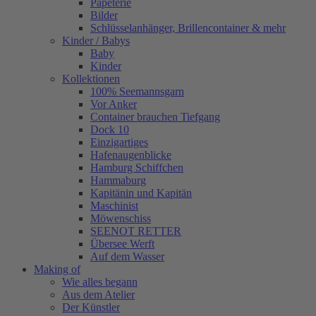
Papeterie
Bilder
Schlüsselanhänger, Brillencontainer & mehr
Kinder / Babys
Baby
Kinder
Kollektionen
100% Seemannsgarn
Vor Anker
Container brauchen Tiefgang
Dock 10
Einzigartiges
Hafenaugen­blicke
Hamburg Schiffchen
Hammaburg
Kapitänin und Kapitän
Maschinist
Möwenschiss
SEENOT RETTER
Übersee Werft
Auf dem Wasser
Making of
Wie alles begann
Aus dem Atelier
Der Künstler