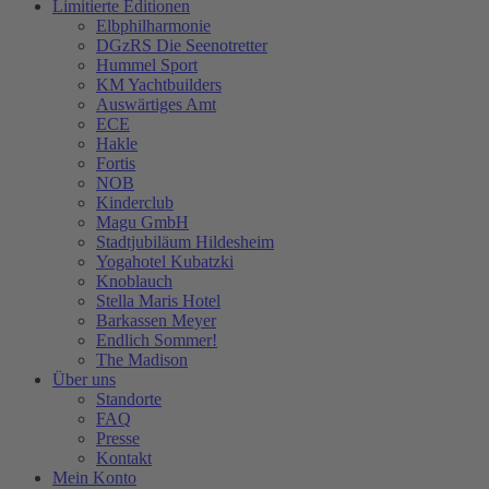
Limitierte Editionen
Elbphilharmonie
DGzRS Die Seenotretter
Hummel Sport
KM Yachtbuilders
Auswärtiges Amt
ECE
Hakle
Fortis
NOB
Kinderclub
Magu GmbH
Stadtjubiläum Hildesheim
Yogahotel Kubatzki
Knoblauch
Stella Maris Hotel
Barkassen Meyer
Endlich Sommer!
The Madison
Über uns
Standorte
FAQ
Presse
Kontakt
Mein Konto