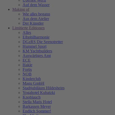
Übersee Werft
Auf dem Wasser
Making of
Wie alles begann
Aus dem Atelier
Der Künstler
Limitierte Editionen
Alles
Elbphilharmonie
DGzRS Die Seenotretter
Hummel Sport
KM Yachtbuilders
Auswärtiges Amt
ECE
Hakle
Fortis
NOB
Kinderclub
Magu GmbH
Stadtjubiläum Hildesheim
Yogahotel Kubatzki
Knoblauch
Stella Maris Hotel
Barkassen Meyer
Endlich Sommer!