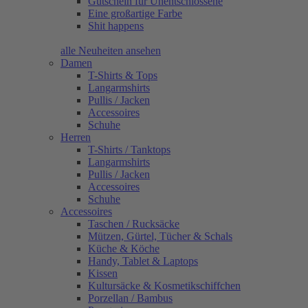
Gutschein für Unentschlossene
Eine großartige Farbe
Shit happens
alle Neuheiten ansehen
Damen
T-Shirts & Tops
Langarmshirts
Pullis / Jacken
Accessoires
Schuhe
Herren
T-Shirts / Tanktops
Langarmshirts
Pullis / Jacken
Accessoires
Schuhe
Accessoires
Taschen / Rucksäcke
Mützen, Gürtel, Tücher & Schals
Küche & Köche
Handy, Tablet & Laptops
Kissen
Kultursäcke & Kosmetikschiffchen
Porzellan / Bambus