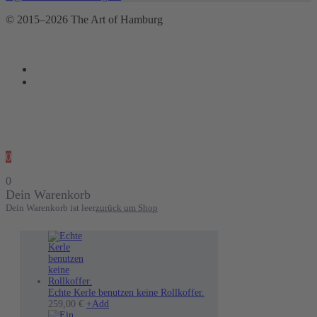
© 2015–2026 The Art of Hamburg
0
0
Dein Warenkorb
Dein Warenkorb ist leer
zurück um Shop
Echte Kerle benutzen keine Rollkoffer.
Dieses
259,00
€
+
Add
Produkt