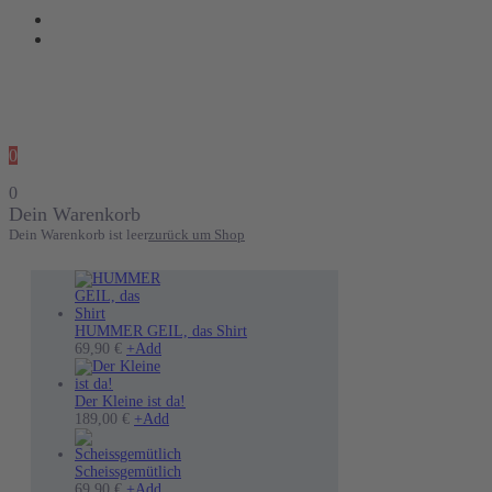
0
0
Dein Warenkorb
Dein Warenkorb ist leer
zurück um Shop
HUMMER GEIL, das Shirt
Dieses
69,90
€
+
Add
Produkt
weist
mehrere
Der Kleine ist da!
Varianten
189,00
€
+
Add
auf.
Die
Optionen
Scheissgemütlich
können
69,90
€
+
Add