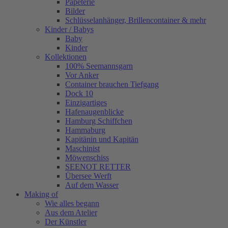
Papeterie
Bilder
Schlüsselanhänger, Brillencontainer & mehr
Kinder / Babys
Baby
Kinder
Kollektionen
100% Seemannsgarn
Vor Anker
Container brauchen Tiefgang
Dock 10
Einzigartiges
Hafenaugen­blicke
Hamburg Schiffchen
Hammaburg
Kapitänin und Kapitän
Maschinist
Möwenschiss
SEENOT RETTER
Übersee Werft
Auf dem Wasser
Making of
Wie alles begann
Aus dem Atelier
Der Künstler