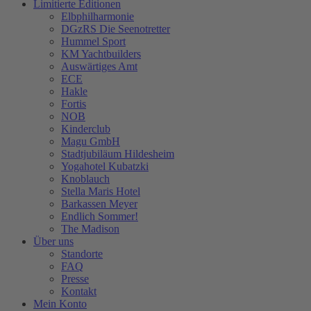
Limitierte Editionen
Elbphilharmonie
DGzRS Die Seenotretter
Hummel Sport
KM Yachtbuilders
Auswärtiges Amt
ECE
Hakle
Fortis
NOB
Kinderclub
Magu GmbH
Stadtjubiläum Hildesheim
Yogahotel Kubatzki
Knoblauch
Stella Maris Hotel
Barkassen Meyer
Endlich Sommer!
The Madison
Über uns
Standorte
FAQ
Presse
Kontakt
Mein Konto