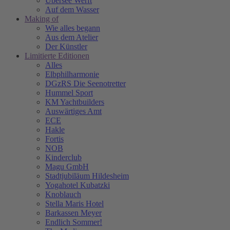
Übersee Werft
Auf dem Wasser
Making of
Wie alles begann
Aus dem Atelier
Der Künstler
Limitierte Editionen
Alles
Elbphilharmonie
DGzRS Die Seenotretter
Hummel Sport
KM Yachtbuilders
Auswärtiges Amt
ECE
Hakle
Fortis
NOB
Kinderclub
Magu GmbH
Stadtjubiläum Hildesheim
Yogahotel Kubatzki
Knoblauch
Stella Maris Hotel
Barkassen Meyer
Endlich Sommer!