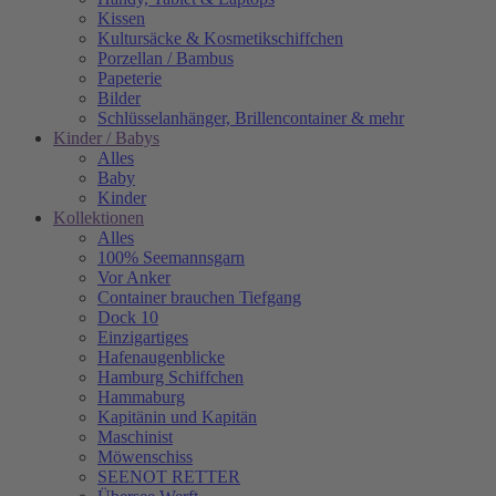
Kissen
Kultursäcke & Kosmetikschiffchen
Porzellan / Bambus
Papeterie
Bilder
Schlüsselanhänger, Brillencontainer & mehr
Kinder / Babys
Alles
Baby
Kinder
Kollektionen
Alles
100% Seemannsgarn
Vor Anker
Container brauchen Tiefgang
Dock 10
Einzigartiges
Hafenaugen­blicke
Hamburg Schiffchen
Hammaburg
Kapitänin und Kapitän
Maschinist
Möwenschiss
SEENOT RETTER