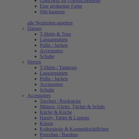
Gutschein für Unentschlossene
Eine großartige Farbe
Shit happens
alle Neuheiten ansehen
Damen
T-Shirts & Tops
Langarmshirts
Pullis / Jacken
Accessoires
Schuhe
Herren
T-Shirts / Tanktops
Langarmshirts
Pullis / Jacken
Accessoires
Schuhe
Accessoires
Taschen / Rucksäcke
Mützen, Gürtel, Tücher & Schals
Küche & Köche
Handy, Tablet & Laptops
Kissen
Kultursäcke & Kosmetikschiffchen
Porzellan / Bambus