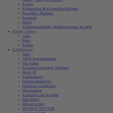
Kissen
Kultursäcke & Kosmetikschiffchen
Porzellan / Bambus
Papeterie
Bilder
Schlüsselanhänger, Brillencontainer & mehr
Kinder / Babys
Alles
Baby
Kinder
Kollektionen
Alles
100% Seemannsgarn
Vor Anker
Container brauchen Tiefgang
Dock 10
Einzigartiges
Hafenaugen­blicke
Hamburg Schiffchen
Hammaburg
Kapitänin und Kapitän
Maschinist
Möwenschiss
SEENOT RETTER