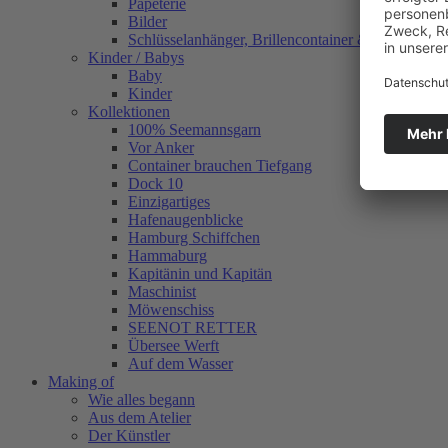
Papeterie
Bilder
Schlüsselanhänger, Brillencontainer & mehr
Kinder / Babys
Baby
Kinder
Kollektionen
100% Seemannsgarn
Vor Anker
Container brauchen Tiefgang
Dock 10
Einzigartiges
Hafenaugen­blicke
Hamburg Schiffchen
Hammaburg
Kapitänin und Kapitän
Maschinist
Möwenschiss
SEENOT RETTER
Übersee Werft
Auf dem Wasser
Making of
Wie alles begann
Aus dem Atelier
Der Künstler