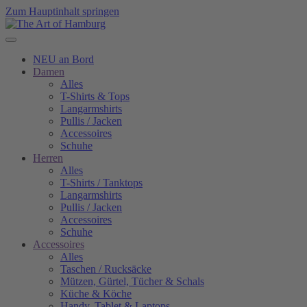
Zum Hauptinhalt springen
NEU an Bord
Damen
Alles
T-Shirts & Tops
Langarmshirts
Pullis / Jacken
Accessoires
Schuhe
Herren
Alles
T-Shirts / Tanktops
Langarmshirts
Pullis / Jacken
Accessoires
Schuhe
Accessoires
Alles
Taschen / Rucksäcke
Mützen, Gürtel, Tücher & Schals
Küche & Köche
Handy, Tablet & Laptops