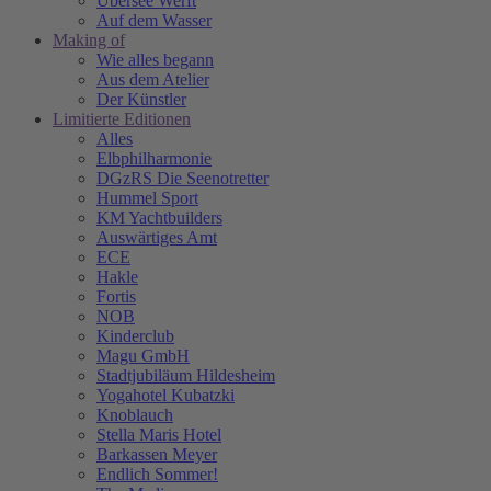
Übersee Werft
Auf dem Wasser
Making of
Wie alles begann
Aus dem Atelier
Der Künstler
Limitierte Editionen
Alles
Elbphilharmonie
DGzRS Die Seenotretter
Hummel Sport
KM Yachtbuilders
Auswärtiges Amt
ECE
Hakle
Fortis
NOB
Kinderclub
Magu GmbH
Stadtjubiläum Hildesheim
Yogahotel Kubatzki
Knoblauch
Stella Maris Hotel
Barkassen Meyer
Endlich Sommer!