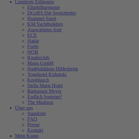
Limitierte Editionen
Elbphilharmonie
DGzRS Die Seenotretter
Hummel Sport
KM Yachtbuilders
Auswärtiges Amt
ECE
Hakle
Fortis
NOB
Kinderclub
Magu GmbH
Stadtjubiläum Hildesheim
Yogahotel Kubatzki
Knoblauch
Stella Maris Hotel
Barkassen Meyer
Endlich Sommer!
The Madison
Über uns
Standorte
FAQ
Presse
Kontakt
Mein Konto