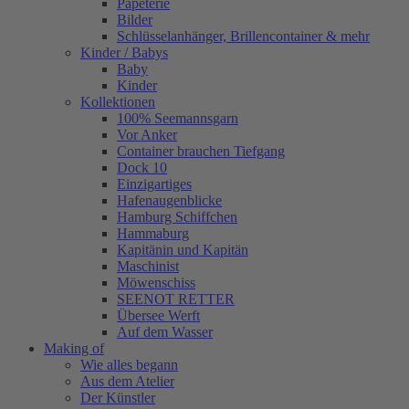
Papeterie
Bilder
Schlüsselanhänger, Brillencontainer & mehr
Kinder / Babys
Baby
Kinder
Kollektionen
100% Seemannsgarn
Vor Anker
Container brauchen Tiefgang
Dock 10
Einzigartiges
Hafenaugen­blicke
Hamburg Schiffchen
Hammaburg
Kapitänin und Kapitän
Maschinist
Möwenschiss
SEENOT RETTER
Übersee Werft
Auf dem Wasser
Making of
Wie alles begann
Aus dem Atelier
Der Künstler