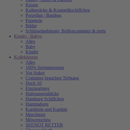
Kissen
Kultursäcke & Kosmetikschiffchen
Porzellan / Bambus
Papeterie
Bilder
Schlüsselanhänger, Brillencontainer & mehr
Kinder / Babys
Alles
Baby
Kinder
Kollektionen
Alles
100% Seemannsgarn
Vor Anker
Container brauchen Tiefgang
Dock 10
Einzigartiges
Hafenaugen­blicke
Hamburg Schiffchen
Hammaburg
Kapitänin und Kapitän
Maschinist
Möwenschiss
SEENOT RETTER