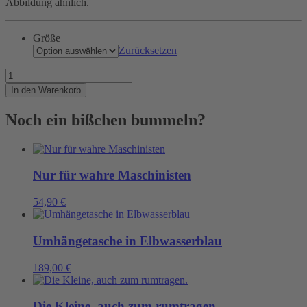
Abbildung ähnlich.
Größe
Zurücksetzen
Ein
Papierboot
In den Warenkorb
ist
ein
Noch ein bißchen bummeln?
Symbol
dafür,
Menge
Nur für wahre Maschinisten
54,90
€
Umhängetasche in Elbwasserblau
189,00
€
Die Kleine, auch zum rumtragen.