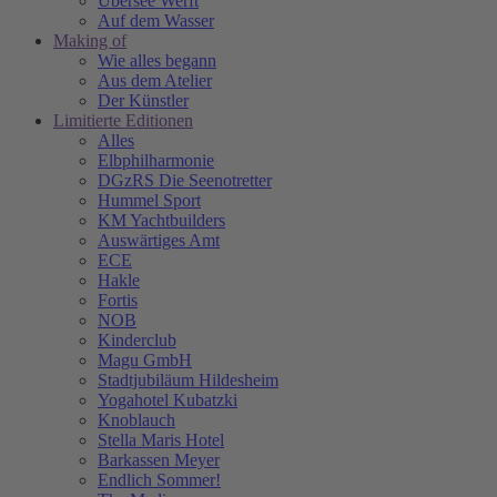
Übersee Werft
Auf dem Wasser
Making of
Wie alles begann
Aus dem Atelier
Der Künstler
Limitierte Editionen
Alles
Elbphilharmonie
DGzRS Die Seenotretter
Hummel Sport
KM Yachtbuilders
Auswärtiges Amt
ECE
Hakle
Fortis
NOB
Kinderclub
Magu GmbH
Stadtjubiläum Hildesheim
Yogahotel Kubatzki
Knoblauch
Stella Maris Hotel
Barkassen Meyer
Endlich Sommer!