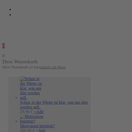
0
0
Dein Warenkorb
Dein Warenkorb ist leer
zurück um Shop
Schon in der Wiege ist klar, was aus ihm
werden soll.
Dieses
29,90
€
+
Add
Produkt
weist
mehrere
Motivation benötigt?
Varianten
169,00
€
+
Add