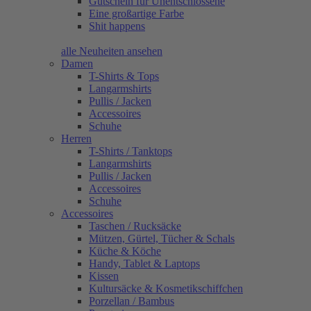
Gutschein für Unentschlossene
Eine großartige Farbe
Shit happens
alle Neuheiten ansehen
Damen
T-Shirts & Tops
Langarmshirts
Pullis / Jacken
Accessoires
Schuhe
Herren
T-Shirts / Tanktops
Langarmshirts
Pullis / Jacken
Accessoires
Schuhe
Accessoires
Taschen / Rucksäcke
Mützen, Gürtel, Tücher & Schals
Küche & Köche
Handy, Tablet & Laptops
Kissen
Kultursäcke & Kosmetikschiffchen
Porzellan / Bambus