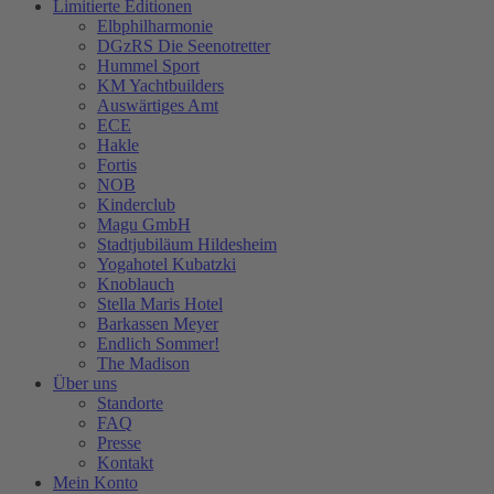
Limitierte Editionen
Elbphilharmonie
DGzRS Die Seenotretter
Hummel Sport
KM Yachtbuilders
Auswärtiges Amt
ECE
Hakle
Fortis
NOB
Kinderclub
Magu GmbH
Stadtjubiläum Hildesheim
Yogahotel Kubatzki
Knoblauch
Stella Maris Hotel
Barkassen Meyer
Endlich Sommer!
The Madison
Über uns
Standorte
FAQ
Presse
Kontakt
Mein Konto