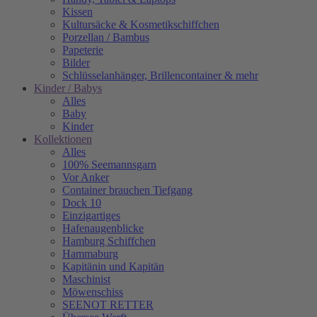
Kissen
Kultursäcke & Kosmetikschiffchen
Porzellan / Bambus
Papeterie
Bilder
Schlüsselanhänger, Brillencontainer & mehr
Kinder / Babys
Alles
Baby
Kinder
Kollektionen
Alles
100% Seemannsgarn
Vor Anker
Container brauchen Tiefgang
Dock 10
Einzigartiges
Hafenaugen­blicke
Hamburg Schiffchen
Hammaburg
Kapitänin und Kapitän
Maschinist
Möwenschiss
SEENOT RETTER