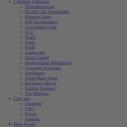
Limitierte Editionen
Elbphilharmonie
DGzRS Die Seenotretter
Hummel Sport
KM Yachtbuilders
Auswärtiges Amt
ECE
Hakle
Fortis
NOB
Kinderclub
Magu GmbH
Stadtjubiläum Hildesheim
Yogahotel Kubatzki
Knoblauch
Stella Maris Hotel
Barkassen Meyer
Endlich Sommer!
The Madison
Über uns
Standorte
FAQ
Presse
Kontakt
Mein Konto