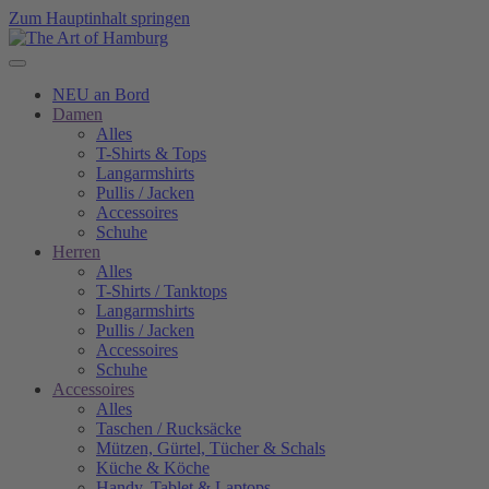
Zum Hauptinhalt springen
NEU an Bord
Damen
Alles
T-Shirts & Tops
Langarmshirts
Pullis / Jacken
Accessoires
Schuhe
Herren
Alles
T-Shirts / Tanktops
Langarmshirts
Pullis / Jacken
Accessoires
Schuhe
Accessoires
Alles
Taschen / Rucksäcke
Mützen, Gürtel, Tücher & Schals
Küche & Köche
Handy, Tablet & Laptops