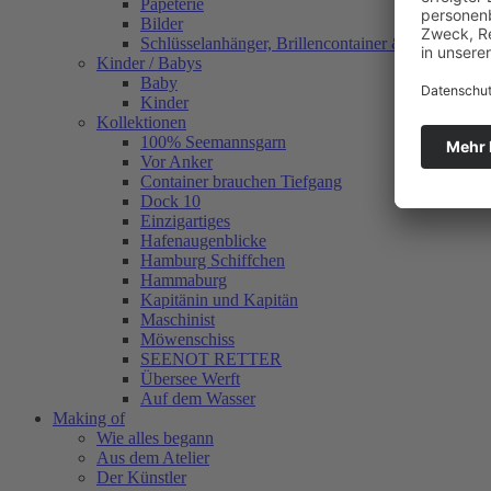
Papeterie
Bilder
Schlüsselanhänger, Brillencontainer & mehr
Kinder / Babys
Baby
Kinder
Kollektionen
100% Seemannsgarn
Vor Anker
Container brauchen Tiefgang
Dock 10
Einzigartiges
Hafenaugen­blicke
Hamburg Schiffchen
Hammaburg
Kapitänin und Kapitän
Maschinist
Möwenschiss
SEENOT RETTER
Übersee Werft
Auf dem Wasser
Making of
Wie alles begann
Aus dem Atelier
Der Künstler