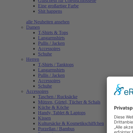
Gutschein für Unentschlossene
Eine großartige Farbe
Shit happens
alle Neuheiten ansehen
Damen
T-Shirts & Tops
Langarmshirts
Pullis / Jacken
Accessoires
Schuhe
Herren
T-Shirts / Tanktops
Langarmshirts
Pullis / Jacken
Accessoires
Schuhe
Accessoires
Taschen / Rucksäcke
Mützen, Gürtel, Tücher & Schals
Küche & Köche
Handy, Tablet & Laptops
Kissen
Kultursäcke & Kosmetikschiffchen
Porzellan / Bambus