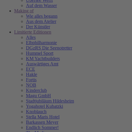
Übersee Werft
Auf dem Wasser
Making of
Wie alles begann
Aus dem Atelier
Der Künstler
Limitierte Editionen
Alles
Elbphilharmonie
DGzRS Die Seenotretter
Hummel Sport
KM Yachtbuilders
Auswärtiges Amt
ECE
Hakle
Fortis
NOB
Kinderclub
Magu GmbH
Stadtjubiläum Hildesheim
Yogahotel Kubatzki
Knoblauch
Stella Maris Hotel
Barkassen Meyer
Endlich Sommer!