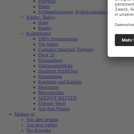
Papeterie
Bilder
Schlüsselanhänger, Brillencontainer & mehr
Kinder / Babys
Baby
Kinder
Kollektionen
100% Seemannsgarn
Vor Anker
Container brauchen Tiefgang
Dock 10
Einzigartiges
Hafenaugen­blicke
Hamburg Schiffchen
Hammaburg
Kapitänin und Kapitän
Maschinist
Möwenschiss
SEENOT RETTER
Übersee Werft
Auf dem Wasser
Making of
Wie alles begann
Aus dem Atelier
Der Künstler