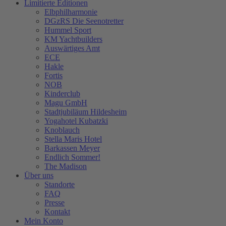
Limitierte Editionen
Elbphilharmonie
DGzRS Die Seenotretter
Hummel Sport
KM Yachtbuilders
Auswärtiges Amt
ECE
Hakle
Fortis
NOB
Kinderclub
Magu GmbH
Stadtjubiläum Hildesheim
Yogahotel Kubatzki
Knoblauch
Stella Maris Hotel
Barkassen Meyer
Endlich Sommer!
The Madison
Über uns
Standorte
FAQ
Presse
Kontakt
Mein Konto