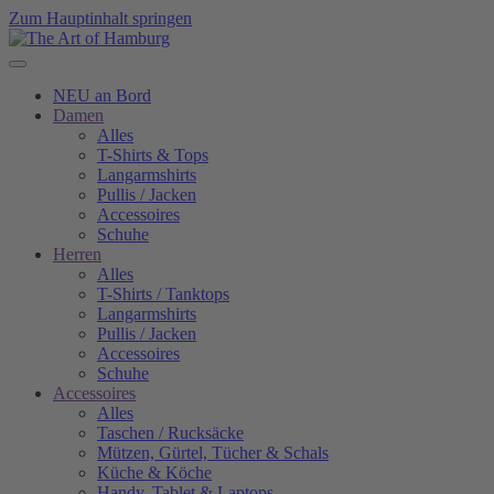
Zum Hauptinhalt springen
NEU an Bord
Damen
Alles
T-Shirts & Tops
Langarmshirts
Pullis / Jacken
Accessoires
Schuhe
Herren
Alles
T-Shirts / Tanktops
Langarmshirts
Pullis / Jacken
Accessoires
Schuhe
Accessoires
Alles
Taschen / Rucksäcke
Mützen, Gürtel, Tücher & Schals
Küche & Köche
Handy, Tablet & Laptops