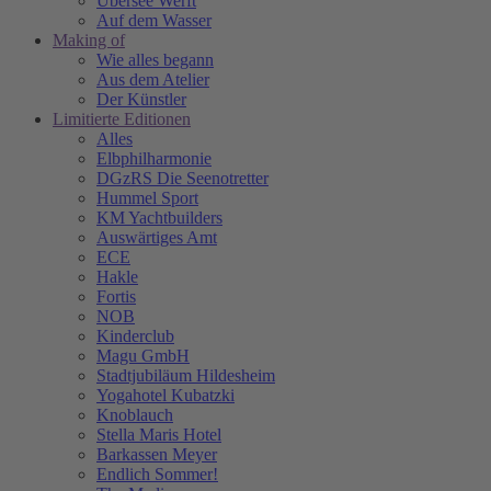
Übersee Werft
Auf dem Wasser
Making of
Wie alles begann
Aus dem Atelier
Der Künstler
Limitierte Editionen
Alles
Elbphilharmonie
DGzRS Die Seenotretter
Hummel Sport
KM Yachtbuilders
Auswärtiges Amt
ECE
Hakle
Fortis
NOB
Kinderclub
Magu GmbH
Stadtjubiläum Hildesheim
Yogahotel Kubatzki
Knoblauch
Stella Maris Hotel
Barkassen Meyer
Endlich Sommer!