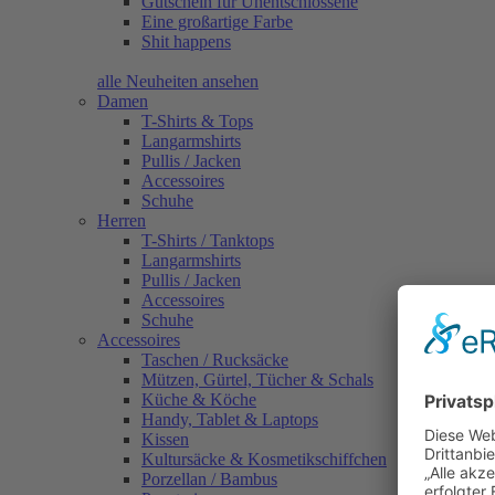
Gutschein für Unentschlossene
Eine großartige Farbe
Shit happens
alle Neuheiten ansehen
Damen
T-Shirts & Tops
Langarmshirts
Pullis / Jacken
Accessoires
Schuhe
Herren
T-Shirts / Tanktops
Langarmshirts
Pullis / Jacken
Accessoires
Schuhe
Accessoires
Taschen / Rucksäcke
Mützen, Gürtel, Tücher & Schals
Küche & Köche
Handy, Tablet & Laptops
Kissen
Kultursäcke & Kosmetikschiffchen
Porzellan / Bambus