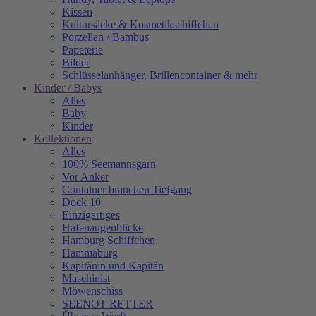
Kissen
Kultursäcke & Kosmetikschiffchen
Porzellan / Bambus
Papeterie
Bilder
Schlüsselanhänger, Brillencontainer & mehr
Kinder / Babys
Alles
Baby
Kinder
Kollektionen
Alles
100% Seemannsgarn
Vor Anker
Container brauchen Tiefgang
Dock 10
Einzigartiges
Hafenaugen­blicke
Hamburg Schiffchen
Hammaburg
Kapitänin und Kapitän
Maschinist
Möwenschiss
SEENOT RETTER