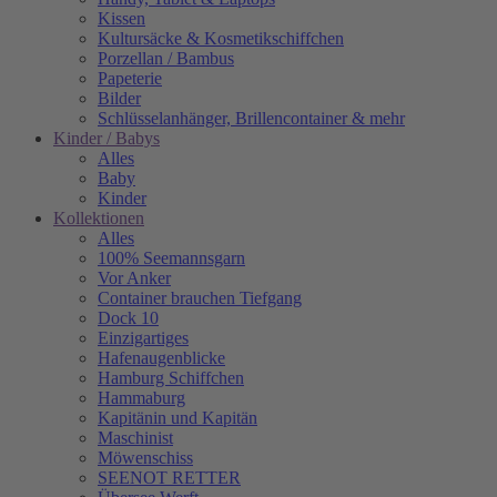
Kissen
Kultursäcke & Kosmetikschiffchen
Porzellan / Bambus
Papeterie
Bilder
Schlüsselanhänger, Brillencontainer & mehr
Kinder / Babys
Alles
Baby
Kinder
Kollektionen
Alles
100% Seemannsgarn
Vor Anker
Container brauchen Tiefgang
Dock 10
Einzigartiges
Hafenaugen­blicke
Hamburg Schiffchen
Hammaburg
Kapitänin und Kapitän
Maschinist
Möwenschiss
SEENOT RETTER