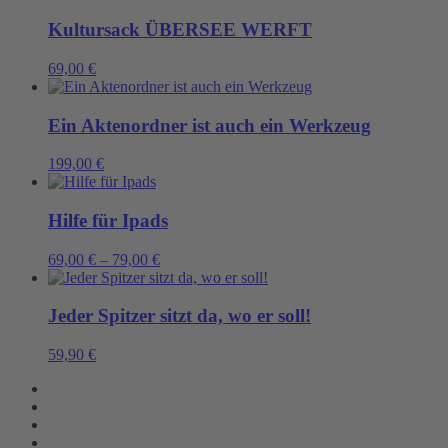
Kultursack ÜBERSEE WERFT
69,00
€
Ein Aktenordner ist auch ein Werkzeug
199,00
€
Hilfe für Ipads
69,00
€
–
79,00
€
Jeder Spitzer sitzt da, wo er soll!
59,90
€