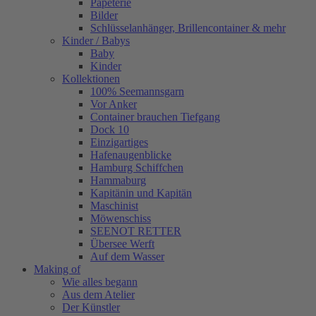
Papeterie
Bilder
Schlüsselanhänger, Brillencontainer & mehr
Kinder / Babys
Baby
Kinder
Kollektionen
100% Seemannsgarn
Vor Anker
Container brauchen Tiefgang
Dock 10
Einzigartiges
Hafenaugen­blicke
Hamburg Schiffchen
Hammaburg
Kapitänin und Kapitän
Maschinist
Möwenschiss
SEENOT RETTER
Übersee Werft
Auf dem Wasser
Making of
Wie alles begann
Aus dem Atelier
Der Künstler