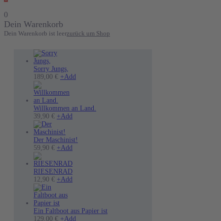
0
Dein Warenkorb
Dein Warenkorb ist leer
zurück um Shop
Sorry Jungs,
189,00
€
+
Add
Willkommen an Land.
Dieses
39,90
€
+
Add
Produkt
weist
mehrere
Der Maschinist!
Varianten
Dieses
59,90
€
+
Add
auf.
Produkt
Die
weist
Optionen
mehrere
RIESENRAD
können
Varianten
12,90
€
+
Add
auf
auf.
der
Die
Produktseite
Optionen
gewählt
können
Ein Faltboot aus Papier ist
werden
auf
Dieses
129,00
€
+
Add