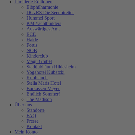
Limitierte Editionen
Elbphilharmonie
DGzRS Die Seenotretter
Hummel Sport
KM Yachtbuilders
Auswärtiges Amt
ECE
Hakle
Fortis
NOB
Kinderclub
Magu GmbH
Stadtjubiläum Hildesheim
Yogahotel Kubatzki
Knoblauch
Stella Maris Hotel
Barkassen Meyer
Endlich Sommer!
The Madison
Über uns
Standorte
FAQ
Presse
Kontakt
Mein Konto