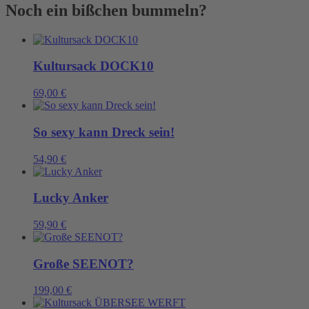
wir
Noch ein bißchen bummeln?
nie
genug
Menge
Kultursack DOCK10
69,00
€
So sexy kann Dreck sein!
54,90
€
Lucky Anker
59,90
€
Große SEENOT?
199,00
€