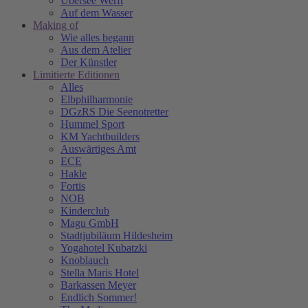
Übersee Werft
Auf dem Wasser
Making of
Wie alles begann
Aus dem Atelier
Der Künstler
Limitierte Editionen
Alles
Elbphilharmonie
DGzRS Die Seenotretter
Hummel Sport
KM Yachtbuilders
Auswärtiges Amt
ECE
Hakle
Fortis
NOB
Kinderclub
Magu GmbH
Stadtjubiläum Hildesheim
Yogahotel Kubatzki
Knoblauch
Stella Maris Hotel
Barkassen Meyer
Endlich Sommer!