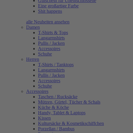
Gutschein für Unentschlossene
Eine großartige Farbe
Shit happens
alle Neuheiten ansehen
Damen
T-Shirts & Tops
Langarmshirts
Pullis / Jacken
Accessoires
Schuhe
Herren
T-Shirts / Tanktops
Langarmshirts
Pullis / Jacken
Accessoires
Schuhe
Accessoires
Taschen / Rucksäcke
Mützen, Gürtel, Tücher & Schals
Küche & Köche
Handy, Tablet & Laptops
Kissen
Kultursäcke & Kosmetikschiffchen
Porzellan / Bambus