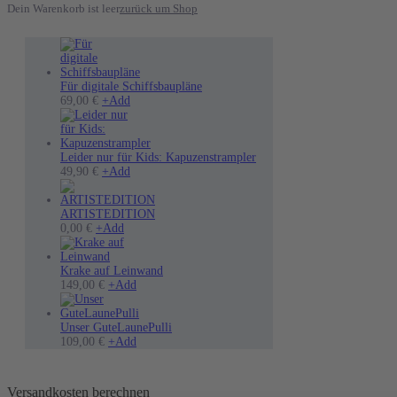
Dein Warenkorb ist leer
zurück um Shop
Für digitale Schiffsbaupläne
Dieses
69,00
€
+
Add
Produkt
weist
mehrere
Varianten
Leider nur für Kids: Kapuzenstrampler
auf.
Dieses
49,90
€
+
Add
Die
Produkt
Optionen
weist
können
mehrere
ARTISTEDITION
auf
Varianten
0,00
€
+
Add
der
auf.
Produktseite
Die
gewählt
Optionen
Krake auf Leinwand
werden
können
Dieses
149,00
€
+
Add
auf
Produkt
der
weist
Produktseite
mehrere
Unser GuteLaunePulli
gewählt
Varianten
Dieses
109,00
€
+
Add
werden
auf.
Produkt
Die
weist
Optionen
mehrere
Versandkosten berechnen