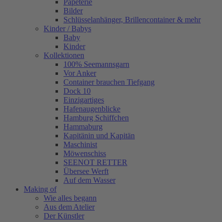
Papeterie
Bilder
Schlüsselanhänger, Brillencontainer & mehr
Kinder / Babys
Baby
Kinder
Kollektionen
100% Seemannsgarn
Vor Anker
Container brauchen Tiefgang
Dock 10
Einzigartiges
Hafenaugen­blicke
Hamburg Schiffchen
Hammaburg
Kapitänin und Kapitän
Maschinist
Möwenschiss
SEENOT RETTER
Übersee Werft
Auf dem Wasser
Making of
Wie alles begann
Aus dem Atelier
Der Künstler