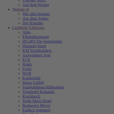
Übersee Werft
Auf dem Wasser
Making of
Wie alles begann
Aus dem Atelier
Der Künstler
Limitierte Editionen
Alles
Elbphilharmonie
DGzRS Die Seenotretter
Hummel Sport
KM Yachtbuilders
Auswärtiges Amt
ECE
Hakle
Fortis
NOB
Kinderclub
Magu GmbH
Stadtjubiläum Hildesheim
Yogahotel Kubatzki
Knoblauch
Stella Maris Hotel
Barkassen Meyer
Endlich Sommer!