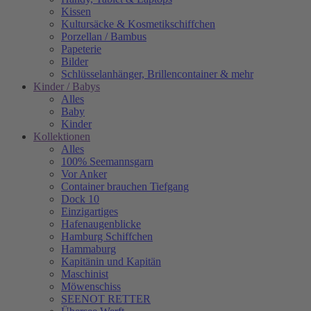
Kissen
Kultursäcke & Kosmetikschiffchen
Porzellan / Bambus
Papeterie
Bilder
Schlüsselanhänger, Brillencontainer & mehr
Kinder / Babys
Alles
Baby
Kinder
Kollektionen
Alles
100% Seemannsgarn
Vor Anker
Container brauchen Tiefgang
Dock 10
Einzigartiges
Hafenaugen­blicke
Hamburg Schiffchen
Hammaburg
Kapitänin und Kapitän
Maschinist
Möwenschiss
SEENOT RETTER