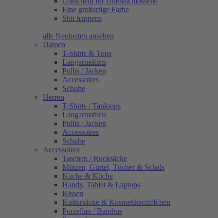
Gutschein für Unentschlossene
Eine großartige Farbe
Shit happens
alle Neuheiten ansehen
Damen
T-Shirts & Tops
Langarmshirts
Pullis / Jacken
Accessoires
Schuhe
Herren
T-Shirts / Tanktops
Langarmshirts
Pullis / Jacken
Accessoires
Schuhe
Accessoires
Taschen / Rucksäcke
Mützen, Gürtel, Tücher & Schals
Küche & Köche
Handy, Tablet & Laptops
Kissen
Kultursäcke & Kosmetikschiffchen
Porzellan / Bambus