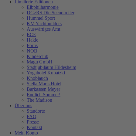
Limitierte Editionen
Elbphilharmonie
DGzRS Die Seenotretter
Hummel Sport
KM Yachtbuilders
Auswärtiges Amt
ECE
Hakle
Fortis
NOB
Kinderclub
Magu GmbH
Stadtjubiläum Hildesheim
Yogahotel Kubatzki
Knoblauch
Stella Maris Hotel
Barkassen Meyer
Endlich Sommer!
The Madison
Über uns
Standorte
FAQ
Presse
Kontakt
Mein Konto