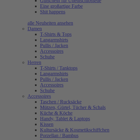
Gutschein für Unentschlossene
Eine großartige Farbe
Shit happens
alle Neuheiten ansehen
Damen
T-Shirts & Tops
Langarmshirts
Pullis / Jacken
Accessoires
Schuhe
Herren
T-Shirts / Tanktops
Langarmshirts
Pullis / Jacken
Accessoires
Schuhe
Accessoires
Taschen / Rucksäcke
Mützen, Gürtel, Tücher & Schals
Küche & Köche
Handy, Tablet & Laptops
Kissen
Kultursäcke & Kosmetikschiffchen
Porzellan / Bambus