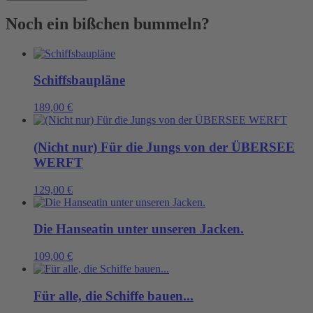
die
Elbe
Noch ein bißchen bummeln?
Menge
Schiffsbaupläne
189,00
€
(Nicht nur) Für die Jungs von der ÜBERSEE
WERFT
129,00
€
Die Hanseatin unter unseren Jacken.
109,00
€
Für alle, die Schiffe bauen...