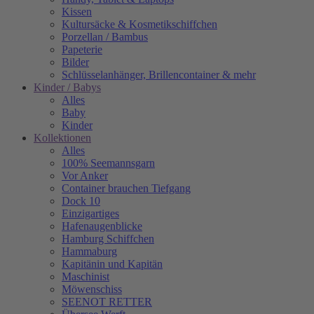
Kissen
Kultursäcke & Kosmetikschiffchen
Porzellan / Bambus
Papeterie
Bilder
Schlüsselanhänger, Brillencontainer & mehr
Kinder / Babys
Alles
Baby
Kinder
Kollektionen
Alles
100% Seemannsgarn
Vor Anker
Container brauchen Tiefgang
Dock 10
Einzigartiges
Hafenaugen­blicke
Hamburg Schiffchen
Hammaburg
Kapitänin und Kapitän
Maschinist
Möwenschiss
SEENOT RETTER