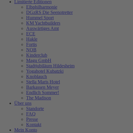
Limitierte Editionen
Elbphilharmonie
DGzRS Die Seenotretter
Hummel Sport
KM Yachtbuilders
Auswärtiges Amt
ECE
Hakle
Fortis
NOB
Kinderclub
Magu GmbH
Stadtjubiläum Hildesheim
Yogahotel Kubatzki
Knoblauch
Stella Maris Hotel
Barkassen Meyer
Endlich Sommer!
The Madison
Über uns
Standorte
FAQ
Presse
Kontakt
Mein Konto