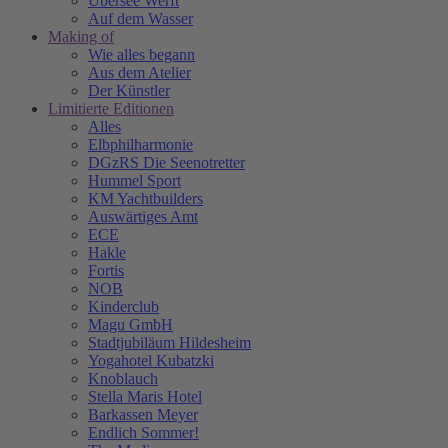
Übersee Werft
Auf dem Wasser
Making of
Wie alles begann
Aus dem Atelier
Der Künstler
Limitierte Editionen
Alles
Elbphilharmonie
DGzRS Die Seenotretter
Hummel Sport
KM Yachtbuilders
Auswärtiges Amt
ECE
Hakle
Fortis
NOB
Kinderclub
Magu GmbH
Stadtjubiläum Hildesheim
Yogahotel Kubatzki
Knoblauch
Stella Maris Hotel
Barkassen Meyer
Endlich Sommer!