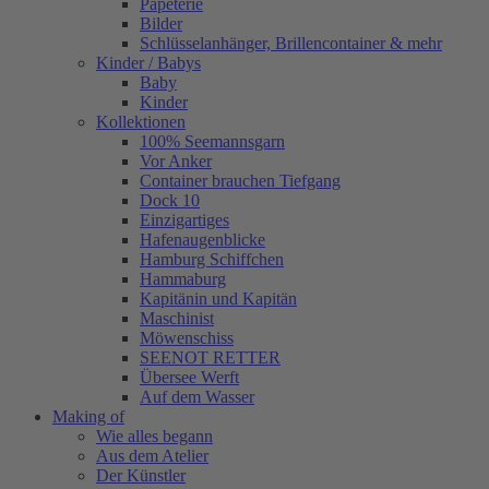
Papeterie
Bilder
Schlüsselanhänger, Brillencontainer & mehr
Kinder / Babys
Baby
Kinder
Kollektionen
100% Seemannsgarn
Vor Anker
Container brauchen Tiefgang
Dock 10
Einzigartiges
Hafenaugen­blicke
Hamburg Schiffchen
Hammaburg
Kapitänin und Kapitän
Maschinist
Möwenschiss
SEENOT RETTER
Übersee Werft
Auf dem Wasser
Making of
Wie alles begann
Aus dem Atelier
Der Künstler