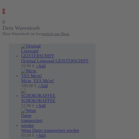
0
0
Dein Warenkorb
Dein Warenkorb ist leer
zurück um Shop
Original Leinwand GEISTERSCHIFF
Dieses
19,90
€
+
Add
Produkt
weist
mehrere
Ma'm, YES Ma'm!
Varianten
189,00
€
+
Add
auf.
Die
Optionen
SCHOKOKAFFEE
können
12,90
€
+
Add
auf
der
Produktseite
gewählt
werden
Wenn Daten transportiert werden
Dieses
69,00
€
+
Add