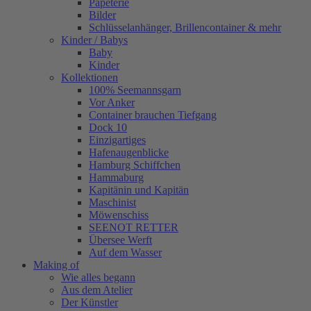
Papeterie
Bilder
Schlüsselanhänger, Brillencontainer & mehr
Kinder / Babys
Baby
Kinder
Kollektionen
100% Seemannsgarn
Vor Anker
Container brauchen Tiefgang
Dock 10
Einzigartiges
Hafenaugen­blicke
Hamburg Schiffchen
Hammaburg
Kapitänin und Kapitän
Maschinist
Möwenschiss
SEENOT RETTER
Übersee Werft
Auf dem Wasser
Making of
Wie alles begann
Aus dem Atelier
Der Künstler