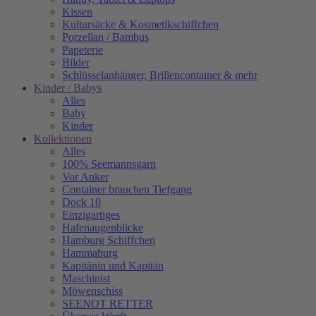
Kissen
Kultursäcke & Kosmetikschiffchen
Porzellan / Bambus
Papeterie
Bilder
Schlüsselanhänger, Brillencontainer & mehr
Kinder / Babys
Alles
Baby
Kinder
Kollektionen
Alles
100% Seemannsgarn
Vor Anker
Container brauchen Tiefgang
Dock 10
Einzigartiges
Hafenaugen­blicke
Hamburg Schiffchen
Hammaburg
Kapitänin und Kapitän
Maschinist
Möwenschiss
SEENOT RETTER