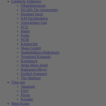
Limitierte Editionen
Elbphilharmonie
DGzRS Die Seenotretter
Hummel Sport
KM Yachtbuilders
Auswärtiges Amt
ECE
Hakle
Fortis
NOB
Kinderclub
Magu GmbH
Stadtjubiläum Hildesheim
Yogahotel Kubatzki
Knoblauch
Stella Maris Hotel
Barkassen Meyer
Endlich Sommer!
The Madison
Über uns
Standorte
FAQ
Presse
Kontakt
Mein Konto