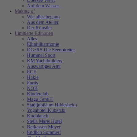
Übersee Werft
Auf dem Wasser
Making of
Wie alles begann
Aus dem Atelier
Der Künstler
Limitierte Editionen
Alles
Elbphilharmonie
DGzRS Die Seenotretter
Hummel Sport
KM Yachtbuilders
Auswärtiges Amt
ECE
Hakle
Fortis
NOB
Kinderclub
Magu GmbH
Stadtjubiläum Hildesheim
Yogahotel Kubatzki
Knoblauch
Stella Maris Hotel
Barkassen Meyer
Endlich Sommer!