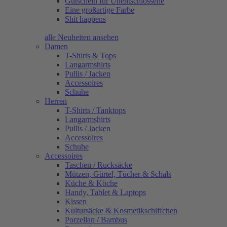
Gutschein für Unentschlossene
Eine großartige Farbe
Shit happens
alle Neuheiten ansehen
Damen
T-Shirts & Tops
Langarmshirts
Pullis / Jacken
Accessoires
Schuhe
Herren
T-Shirts / Tanktops
Langarmshirts
Pullis / Jacken
Accessoires
Schuhe
Accessoires
Taschen / Rucksäcke
Mützen, Gürtel, Tücher & Schals
Küche & Köche
Handy, Tablet & Laptops
Kissen
Kultursäcke & Kosmetikschiffchen
Porzellan / Bambus