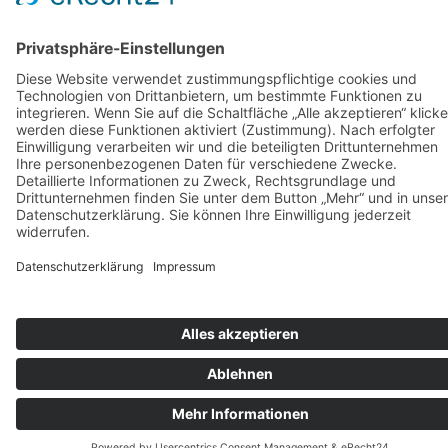
gewählt
können
werden
auf
der
Produktseite
gewählt
werden