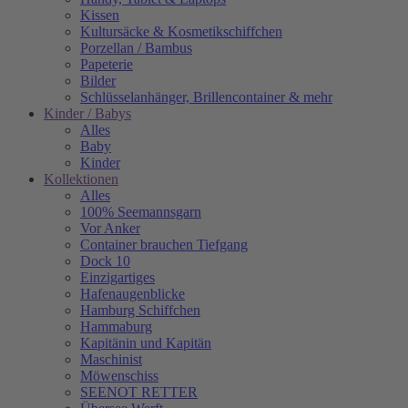
Kissen
Kultursäcke & Kosmetikschiffchen
Porzellan / Bambus
Papeterie
Bilder
Schlüsselanhänger, Brillencontainer & mehr
Kinder / Babys
Alles
Baby
Kinder
Kollektionen
Alles
100% Seemannsgarn
Vor Anker
Container brauchen Tiefgang
Dock 10
Einzigartiges
Hafenaugen­blicke
Hamburg Schiffchen
Hammaburg
Kapitänin und Kapitän
Maschinist
Möwenschiss
SEENOT RETTER