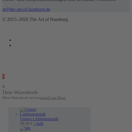
st@the-art-of-hamburg.de
© 2015–2026 The Art of Hamburg
0
0
Dein Warenkorb
Dein Warenkorb ist leer
zurück um Shop
Unsere Lieblingsmusik
Dieses
98,00
€
+
Add
Produkt