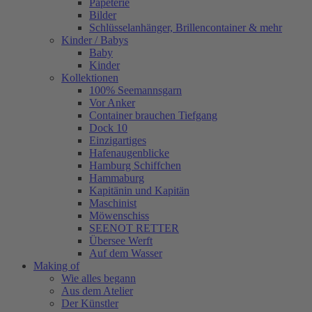
Papeterie
Bilder
Schlüsselanhänger, Brillencontainer & mehr
Kinder / Babys
Baby
Kinder
Kollektionen
100% Seemannsgarn
Vor Anker
Container brauchen Tiefgang
Dock 10
Einzigartiges
Hafenaugen­blicke
Hamburg Schiffchen
Hammaburg
Kapitänin und Kapitän
Maschinist
Möwenschiss
SEENOT RETTER
Übersee Werft
Auf dem Wasser
Making of
Wie alles begann
Aus dem Atelier
Der Künstler