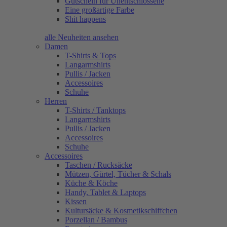
Gutschein für Unentschlossene
Eine großartige Farbe
Shit happens
alle Neuheiten ansehen
Damen
T-Shirts & Tops
Langarmshirts
Pullis / Jacken
Accessoires
Schuhe
Herren
T-Shirts / Tanktops
Langarmshirts
Pullis / Jacken
Accessoires
Schuhe
Accessoires
Taschen / Rucksäcke
Mützen, Gürtel, Tücher & Schals
Küche & Köche
Handy, Tablet & Laptops
Kissen
Kultursäcke & Kosmetikschiffchen
Porzellan / Bambus