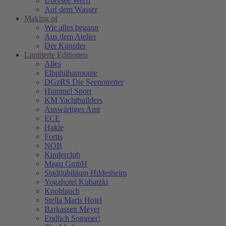
Übersee Werft
Auf dem Wasser
Making of
Wie alles begann
Aus dem Atelier
Der Künstler
Limitierte Editionen
Alles
Elbphilharmonie
DGzRS Die Seenotretter
Hummel Sport
KM Yachtbuilders
Auswärtiges Amt
ECE
Hakle
Fortis
NOB
Kinderclub
Magu GmbH
Stadtjubiläum Hildesheim
Yogahotel Kubatzki
Knoblauch
Stella Maris Hotel
Barkassen Meyer
Endlich Sommer!