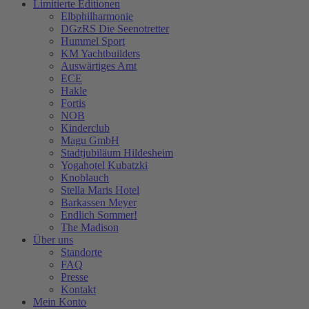
Limitierte Editionen
Elbphilharmonie
DGzRS Die Seenotretter
Hummel Sport
KM Yachtbuilders
Auswärtiges Amt
ECE
Hakle
Fortis
NOB
Kinderclub
Magu GmbH
Stadtjubiläum Hildesheim
Yogahotel Kubatzki
Knoblauch
Stella Maris Hotel
Barkassen Meyer
Endlich Sommer!
The Madison
Über uns
Standorte
FAQ
Presse
Kontakt
Mein Konto