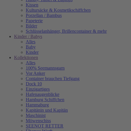
Kissen
Kultursäcke & Kosmetikschiffchen
Porzellan / Bambus
Papeterie
Bilder
Schlüsselanhänger, Brillencontainer & mehr
Kinder / Babys
Alles
Baby
Kinder
Kollektionen
Alles
100% Seemannsgarn
Vor Anker
Container brauchen Tiefgang
Dock 10
Einzigartiges
Hafenaugen­blicke
Hamburg Schiffchen
Hammaburg
Kapitänin und Kapitän
Maschinist
Möwenschiss
SEENOT RETTER