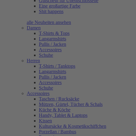
Gutschein für Unentschlossene
Eine großartige Farbe
Shit happens
alle Neuheiten ansehen
Damen
T-Shirts & Tops
Langarmshirts
Pullis / Jacken
Accessoires
Schuhe
Herren
T-Shirts / Tanktops
Langarmshirts
Pullis / Jacken
Accessoires
Schuhe
Accessoires
Taschen / Rucksäcke
Mützen, Gürtel, Tücher & Schals
Küche & Köche
Handy, Tablet & Laptops
Kissen
Kultursäcke & Kosmetikschiffchen
Porzellan / Bambus