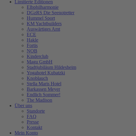
Limitierte Editionen
Elbphilharmonie
DGzRS Die Seenotretter
Hummel Sport
KM Yachtbuilders
Auswärtiges Amt
ECE
Hakle
Fortis
NOB
Kinderclub
Magu GmbH
Stadtjubiläum Hildesheim
Yogahotel Kubatzki
Knoblauch
Stella Maris Hotel
Barkassen Meyer
Endlich Sommer!
The Madison
Über uns
Standorte
FAQ
Presse
Kontakt
Mein Konto