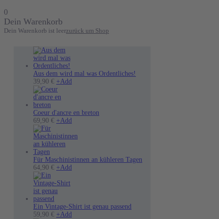
0
Dein Warenkorb
Dein Warenkorb ist leer
zurück um Shop
Aus dem wird mal was Ordentliches!
Dieses
39,90
€
+
Add
Produkt
weist
mehrere
Varianten
Coeur d'ancre en breton
auf.
Dieses
69,90
€
+
Add
Die
Produkt
Optionen
weist
können
mehrere
auf
Varianten
der
auf.
Für Maschinistinnen an kühleren Tagen
Produktseite
Die
Dieses
64,90
€
+
Add
gewählt
Optionen
Produkt
werden
können
weist
auf
mehrere
der
Varianten
Produktseite
auf.
Ein Vintage-Shirt ist genau passend
gewählt
Die
Dieses
59,90
€
+
Add