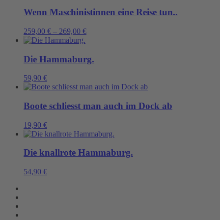
Wenn Maschinistinnen eine Reise tun..
259,00
€
–
269,00
€
Die Hammaburg.
59,90
€
Boote schliesst man auch im Dock ab
19,90
€
Die knallrote Hammaburg.
54,90
€