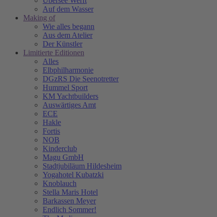
Übersee Werft
Auf dem Wasser
Making of
Wie alles begann
Aus dem Atelier
Der Künstler
Limitierte Editionen
Alles
Elbphilharmonie
DGzRS Die Seenotretter
Hummel Sport
KM Yachtbuilders
Auswärtiges Amt
ECE
Hakle
Fortis
NOB
Kinderclub
Magu GmbH
Stadtjubiläum Hildesheim
Yogahotel Kubatzki
Knoblauch
Stella Maris Hotel
Barkassen Meyer
Endlich Sommer!