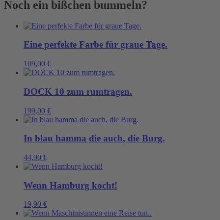
Noch ein bißchen bummeln?
sicherer
Hand
Menge
Eine perfekte Farbe für graue Tage.
109,00
€
DOCK 10 zum rumtragen.
199,00
€
In blau hamma die auch, die Burg.
44,90
€
Wenn Hamburg kocht!
19,90
€