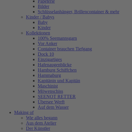
Papeterie
Bilder
Schlüsselanhänger, Brillencontainer & mehr
Kinder / Babys
Baby
Kinder
Kollektionen
100% Seemannsgarn
Vor Anker
Container brauchen Tiefgang
Dock 10
Einzigartiges
Hafenaugen­blicke
Hamburg Schiffchen
Hammaburg
Kapitänin und Kapitän
Maschinist
Möwenschiss
SEENOT RETTER
Übersee Werft
Auf dem Wasser
Making of
Wie alles begann
Aus dem Atelier
Der Künstler