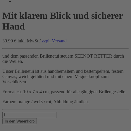
Mit klarem Blick und sicherer
Hand
39.90 €
inkl. MwSt /
zzgl. Versand
und dem passenden Brillenetui steuern SEENOT RETTER durch
die Wellen.
Unser Brillenetui ist aus handbemaltem und bestempeltem, festem
Canvas, weich gefüttert und mit einem Magnetknopf zum
Verschließen.
Format ca. 19 x 7 x 4 cm, passend für alle gängigen Brillengestelle.
Farben: orange / weiß / rot, Abbildung ähnlich.
Mit
klarem
In den Warenkorb
Blick
und