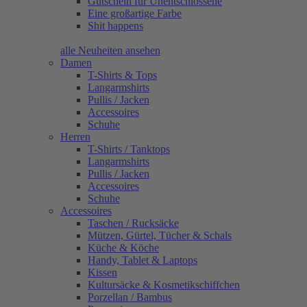
Gutschein für Unentschlossene
Eine großartige Farbe
Shit happens
alle Neuheiten ansehen
Damen
T-Shirts & Tops
Langarmshirts
Pullis / Jacken
Accessoires
Schuhe
Herren
T-Shirts / Tanktops
Langarmshirts
Pullis / Jacken
Accessoires
Schuhe
Accessoires
Taschen / Rucksäcke
Mützen, Gürtel, Tücher & Schals
Küche & Köche
Handy, Tablet & Laptops
Kissen
Kultursäcke & Kosmetikschiffchen
Porzellan / Bambus