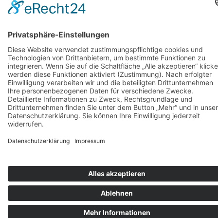
Optionen
können
auf
der
Produktseite
gewählt
werden