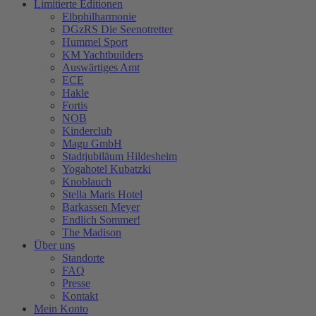
Limitierte Editionen
Elbphilharmonie
DGzRS Die Seenotretter
Hummel Sport
KM Yachtbuilders
Auswärtiges Amt
ECE
Hakle
Fortis
NOB
Kinderclub
Magu GmbH
Stadtjubiläum Hildesheim
Yogahotel Kubatzki
Knoblauch
Stella Maris Hotel
Barkassen Meyer
Endlich Sommer!
The Madison
Über uns
Standorte
FAQ
Presse
Kontakt
Mein Konto