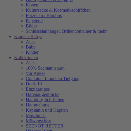
Kissen
Kultursäcke & Kosmetikschiffchen
Porzellan / Bambus
Papeterie
Bilder
Schlüsselanhänger, Brillencontainer & mehr
Kinder / Babys
Alles
Baby
Kinder
Kollektionen
Alles
100% Seemannsgarn
Vor Anker
Container brauchen Tiefgang
Dock 10
Einzigartiges
Hafenaugen­blicke
Hamburg Schiffchen
Hammaburg
Kapitänin und Kapitän
Maschinist
Möwenschiss
SEENOT RETTER