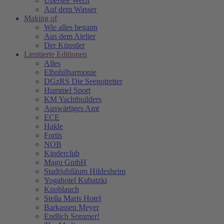
Übersee Werft
Auf dem Wasser
Making of
Wie alles begann
Aus dem Atelier
Der Künstler
Limitierte Editionen
Alles
Elbphilharmonie
DGzRS Die Seenotretter
Hummel Sport
KM Yachtbuilders
Auswärtiges Amt
ECE
Hakle
Fortis
NOB
Kinderclub
Magu GmbH
Stadtjubiläum Hildesheim
Yogahotel Kubatzki
Knoblauch
Stella Maris Hotel
Barkassen Meyer
Endlich Sommer!