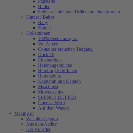
Papeterie
Bilder
Schlüsselanhänger, Brillencontainer & mehr
Kinder / Babys
Baby
Kinder
Kollektionen
100% Seemannsgarn
Vor Anker
Container brauchen Tiefgang
Dock 10
Einzigartiges
Hafenaugen­blicke
Hamburg Schiffchen
Hammaburg
Kapitänin und Kapitän
Maschinist
Möwenschiss
SEENOT RETTER
Übersee Werft
Auf dem Wasser
Making of
Wie alles begann
Aus dem Atelier
Der Künstler