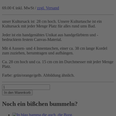
69.00 €
inkl. MwSt /
zzgl. Versand
unser Kultursack ist 28 cm hoch. Unsere Kulturtasche ist ein
Kultursack mit jeder Menge Platz für alles rund ums Bad.
Jeder ist ein handgenähtes Unikat aus handgefärbtem und -
bedrucktem festem Canvas-Material.
Mit 4 Aussen- und 4 Innentaschen, einer ca. 38 cm lange Kordel
zum zuziehen, herumtragen und aufhängen.
Ca. 28 cm hoch und ca. 15 cm cm im Durchmesser mit jeder Menge
Platz.
Farbe: grün/orange/gelb. Abbildung ähnlich.
Die
Elbe
In den Warenkorb
hat
19m
Noch ein bißchen bummeln?
Tiefgang
Menge