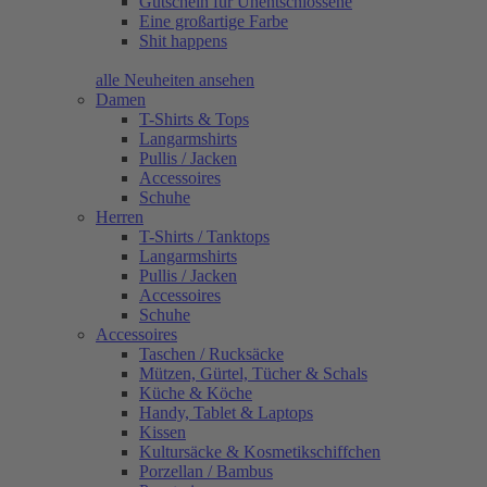
Gutschein für Unentschlossene
Eine großartige Farbe
Shit happens
alle Neuheiten ansehen
Damen
T-Shirts & Tops
Langarmshirts
Pullis / Jacken
Accessoires
Schuhe
Herren
T-Shirts / Tanktops
Langarmshirts
Pullis / Jacken
Accessoires
Schuhe
Accessoires
Taschen / Rucksäcke
Mützen, Gürtel, Tücher & Schals
Küche & Köche
Handy, Tablet & Laptops
Kissen
Kultursäcke & Kosmetikschiffchen
Porzellan / Bambus