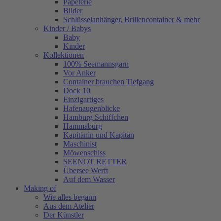
Papeterie
Bilder
Schlüsselanhänger, Brillencontainer & mehr
Kinder / Babys
Baby
Kinder
Kollektionen
100% Seemannsgarn
Vor Anker
Container brauchen Tiefgang
Dock 10
Einzigartiges
Hafenaugen­blicke
Hamburg Schiffchen
Hammaburg
Kapitänin und Kapitän
Maschinist
Möwenschiss
SEENOT RETTER
Übersee Werft
Auf dem Wasser
Making of
Wie alles begann
Aus dem Atelier
Der Künstler