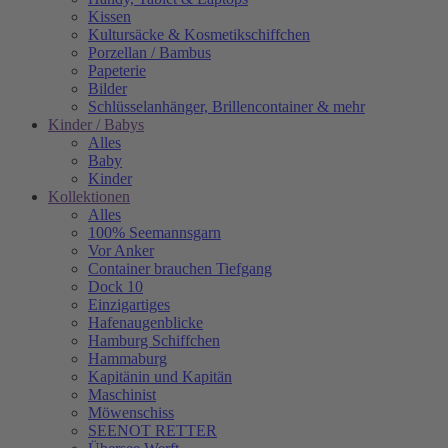
Kissen
Kultursäcke & Kosmetikschiffchen
Porzellan / Bambus
Papeterie
Bilder
Schlüsselanhänger, Brillencontainer & mehr
Kinder / Babys
Alles
Baby
Kinder
Kollektionen
Alles
100% Seemannsgarn
Vor Anker
Container brauchen Tiefgang
Dock 10
Einzigartiges
Hafenaugen­blicke
Hamburg Schiffchen
Hammaburg
Kapitänin und Kapitän
Maschinist
Möwenschiss
SEENOT RETTER