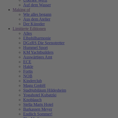
Übersee Werft
Auf dem Wasser
Making of
Wie alles begann
Aus dem Atelier
Der Künstler
Limitierte Editionen
Alles
Elbphilharmonie
DGzRS Die Seenotretter
Hummel Sport
KM Yachtbuilders
Auswärtiges Amt
ECE
Hakle
Fortis
NOB
Kinderclub
Magu GmbH
Stadtjubiläum Hildesheim
Yogahotel Kubatzki
Knoblauch
Stella Maris Hotel
Barkassen Meyer
Endlich Sommer!