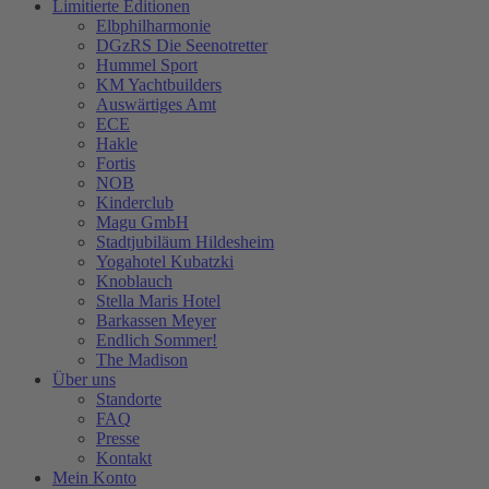
Limitierte Editionen
Elbphilharmonie
DGzRS Die Seenotretter
Hummel Sport
KM Yachtbuilders
Auswärtiges Amt
ECE
Hakle
Fortis
NOB
Kinderclub
Magu GmbH
Stadtjubiläum Hildesheim
Yogahotel Kubatzki
Knoblauch
Stella Maris Hotel
Barkassen Meyer
Endlich Sommer!
The Madison
Über uns
Standorte
FAQ
Presse
Kontakt
Mein Konto