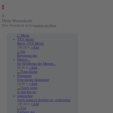
0
0
Dein Warenkorb
Dein Warenkorb ist leer
zurück um Shop
Ma'm, YES Ma'm!
189,00
€
+
Add
Im Rhythmus des Meeres...
Dieses
98,00
€
+
Add
Produkt
weist
mehrere
Eine kleine Hommage
Varianten
Dieses
59,90
€
+
Add
auf.
Produkt
Die
weist
Optionen
mehrere
können
Varianten
Auch wenn er dreckig ist, praktischer
auf
auf.
199,00
€
+
Add
der
Die
Produktseite
Optionen