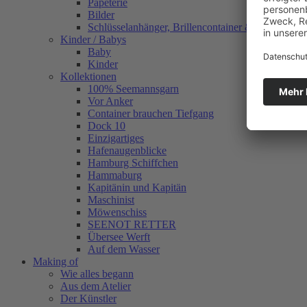
Papeterie
Bilder
Schlüsselanhänger, Brillencontainer & mehr
Kinder / Babys
Baby
Kinder
Kollektionen
100% Seemannsgarn
Vor Anker
Container brauchen Tiefgang
Dock 10
Einzigartiges
Hafenaugen­blicke
Hamburg Schiffchen
Hammaburg
Kapitänin und Kapitän
Maschinist
Möwenschiss
SEENOT RETTER
Übersee Werft
Auf dem Wasser
Making of
Wie alles begann
Aus dem Atelier
Der Künstler