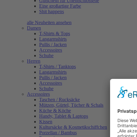
Gutschein für Unentschlossene
Eine großartige Farbe
Shit happens
alle Neuheiten ansehen
Damen
T-Shirts & Tops
Langarmshirts
Pullis / Jacken
Accessoires
Schuhe
Herren
T-Shirts / Tanktops
Langarmshirts
Pullis / Jacken
Accessoires
Schuhe
Accessoires
Taschen / Rucksäcke
Mützen, Gürtel, Tücher & Schals
Küche & Köche
Handy, Tablet & Laptops
Kissen
Kultursäcke & Kosmetikschiffchen
Porzellan / Bambus