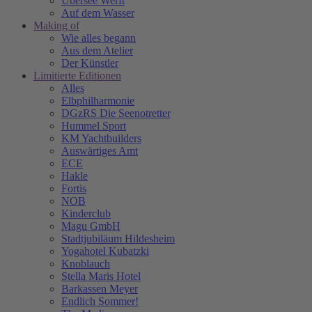
Übersee Werft
Auf dem Wasser
Making of
Wie alles begann
Aus dem Atelier
Der Künstler
Limitierte Editionen
Alles
Elbphilharmonie
DGzRS Die Seenotretter
Hummel Sport
KM Yachtbuilders
Auswärtiges Amt
ECE
Hakle
Fortis
NOB
Kinderclub
Magu GmbH
Stadtjubiläum Hildesheim
Yogahotel Kubatzki
Knoblauch
Stella Maris Hotel
Barkassen Meyer
Endlich Sommer!