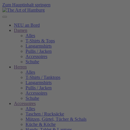
Zum Hauptinhalt springen
NEU an Bord
Damen
Alles
T-Shirts & Tops
Langarmshirts
Pullis / Jacken
Accessoires
Schuhe
Herren
Alles
T-Shirts / Tanktops
Langarmshirts
Pullis / Jacken
Accessoires
Schuhe
Accessoires
Alles
Taschen / Rucksäcke
Mützen, Gürtel, Tücher & Schals
Küche & Köche
Handy, Tablet & Laptops