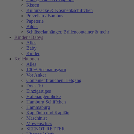
Kissen
Kultursäcke & Kosmetikschiffchen
Porzellan / Bambus
Papeterie
Bilder
Schlüsselanhänger, Brillencontainer & mehr
Kinder / Babys
Alles
Baby
Kinder
Kollektionen
Alles
100% Seemannsgarn
Vor Anker
Container brauchen Tiefgang
Dock 10
Einzigartiges
Hafenaugen­blicke
Hamburg Schiffchen
Hammaburg
Kapitänin und Kapitän
Maschinist
Möwenschiss
SEENOT RETTER