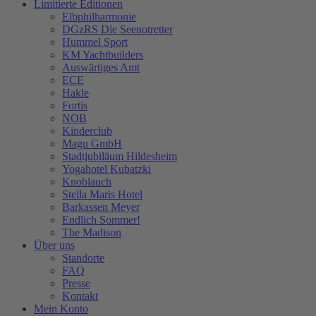
Limitierte Editionen
Elbphilharmonie
DGzRS Die Seenotretter
Hummel Sport
KM Yachtbuilders
Auswärtiges Amt
ECE
Hakle
Fortis
NOB
Kinderclub
Magu GmbH
Stadtjubiläum Hildesheim
Yogahotel Kubatzki
Knoblauch
Stella Maris Hotel
Barkassen Meyer
Endlich Sommer!
The Madison
Über uns
Standorte
FAQ
Presse
Kontakt
Mein Konto