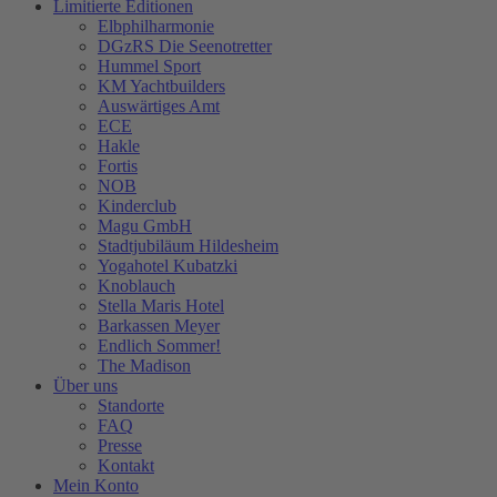
Limitierte Editionen
Elbphilharmonie
DGzRS Die Seenotretter
Hummel Sport
KM Yachtbuilders
Auswärtiges Amt
ECE
Hakle
Fortis
NOB
Kinderclub
Magu GmbH
Stadtjubiläum Hildesheim
Yogahotel Kubatzki
Knoblauch
Stella Maris Hotel
Barkassen Meyer
Endlich Sommer!
The Madison
Über uns
Standorte
FAQ
Presse
Kontakt
Mein Konto