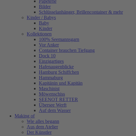
Papeterie
Bilder
Schlüsselanhänger, Brillencontainer & mehr
Kinder / Babys
Baby
Kinder
Kollektionen
100% Seemannsgarn
Vor Anker
Container brauchen Tiefgang
Dock 10
Einzigartiges
Hafenaugen­blicke
Hamburg Schiffchen
Hammaburg
Kapitänin und Kapitän
Maschinist
Möwenschiss
SEENOT RETTER
Übersee Werft
Auf dem Wasser
Making of
Wie alles begann
Aus dem Atelier
Der Künstler