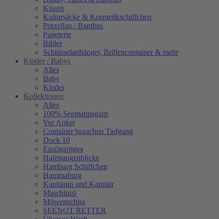
Kissen
Kultursäcke & Kosmetikschiffchen
Porzellan / Bambus
Papeterie
Bilder
Schlüsselanhänger, Brillencontainer & mehr
Kinder / Babys
Alles
Baby
Kinder
Kollektionen
Alles
100% Seemannsgarn
Vor Anker
Container brauchen Tiefgang
Dock 10
Einzigartiges
Hafenaugen­blicke
Hamburg Schiffchen
Hammaburg
Kapitänin und Kapitän
Maschinist
Möwenschiss
SEENOT RETTER