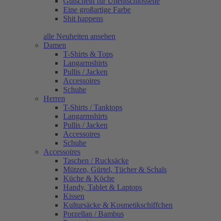
Gutschein für Unentschlossene
Eine großartige Farbe
Shit happens
alle Neuheiten ansehen
Damen
T-Shirts & Tops
Langarmshirts
Pullis / Jacken
Accessoires
Schuhe
Herren
T-Shirts / Tanktops
Langarmshirts
Pullis / Jacken
Accessoires
Schuhe
Accessoires
Taschen / Rucksäcke
Mützen, Gürtel, Tücher & Schals
Küche & Köche
Handy, Tablet & Laptops
Kissen
Kultursäcke & Kosmetikschiffchen
Porzellan / Bambus