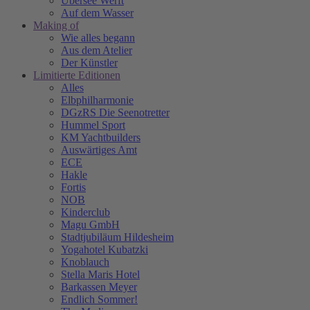
Übersee Werft
Auf dem Wasser
Making of
Wie alles begann
Aus dem Atelier
Der Künstler
Limitierte Editionen
Alles
Elbphilharmonie
DGzRS Die Seenotretter
Hummel Sport
KM Yachtbuilders
Auswärtiges Amt
ECE
Hakle
Fortis
NOB
Kinderclub
Magu GmbH
Stadtjubiläum Hildesheim
Yogahotel Kubatzki
Knoblauch
Stella Maris Hotel
Barkassen Meyer
Endlich Sommer!