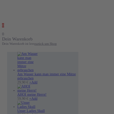
0
0
Dein Warenkorb
Dein Warenkorb ist leer
zurück um Shop
Am Wasser kann man immer eine Mütze
gebrauchen
Dieses
29,90
€
+
Add
Produkt
weist
mehrere
AHOI meine Herrn!
Varianten
Dieses
59,90
€
+
Add
auf.
Produkt
Die
weist
Optionen
mehrere
Unser Ladies Skull