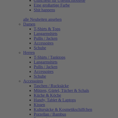
Gutschein für Unentschlossene
Eine großartige Farbe
Shit happens
alle Neuheiten ansehen
Damen
T-Shirts & Tops
Langarmshirts
Pullis / Jacken
Accessoires
Schuhe
Herren
T-Shirts / Tanktops
Langarmshirts
Pullis / Jacken
Accessoires
Schuhe
Accessoires
Taschen / Rucksäcke
Mützen, Gürtel, Tücher & Schals
Küche & Köche
Handy, Tablet & Laptops
Kissen
Kultursäcke & Kosmetikschiffchen
Porzellan / Bambus