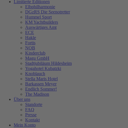
Limitierte Editionen
Elbphilharmonie
DGzRS Die Seenotretter
Hummel Sport
KM Yachtbuilders
Auswärtiges Amt
ECE
Hakle
Fortis
NOB
Kinderclub
Magu GmbH
Stadtjubiläum Hildesheim
Yogahotel Kubatzki
Knoblauch
Stella Maris Hotel
Barkassen Meyer
Endlich Sommer!
The Madison
Über uns
Standorte
FAQ
Presse
Kontakt
Mein Konto