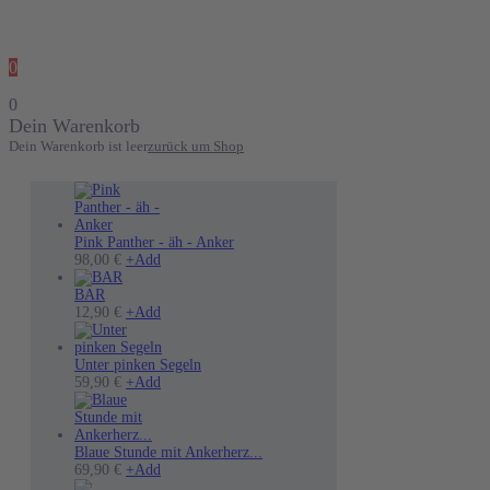
0
0
Dein Warenkorb
Dein Warenkorb ist leer
zurück um Shop
Pink Panther - äh - Anker
Dieses
98,00
€
+
Add
Produkt
weist
BAR
mehrere
12,90
€
+
Add
Varianten
auf.
Die
Unter pinken Segeln
Optionen
Dieses
59,90
€
+
Add
können
Produkt
auf
weist
der
mehrere
Produktseite
Varianten
Blaue Stunde mit Ankerherz...
gewählt
auf.
Dieses
69,90
€
+
Add
werden
Die
Produkt