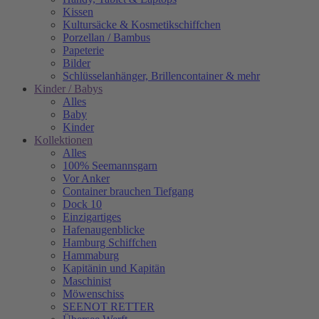
Kissen
Kultursäcke & Kosmetikschiffchen
Porzellan / Bambus
Papeterie
Bilder
Schlüsselanhänger, Brillencontainer & mehr
Kinder / Babys
Alles
Baby
Kinder
Kollektionen
Alles
100% Seemannsgarn
Vor Anker
Container brauchen Tiefgang
Dock 10
Einzigartiges
Hafenaugen­blicke
Hamburg Schiffchen
Hammaburg
Kapitänin und Kapitän
Maschinist
Möwenschiss
SEENOT RETTER