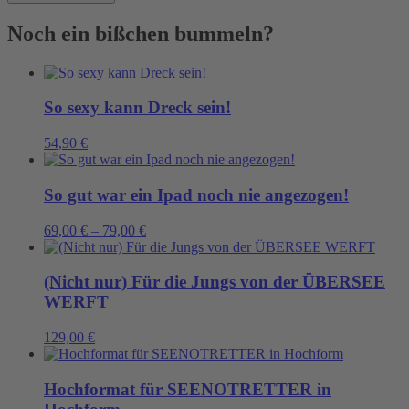
unter
unseren
Noch ein bißchen bummeln?
Jacken.
Menge
So sexy kann Dreck sein!
54,90
€
So gut war ein Ipad noch nie angezogen!
69,00
€
–
79,00
€
(Nicht nur) Für die Jungs von der ÜBERSEE
WERFT
129,00
€
Hochformat für SEENOTRETTER in