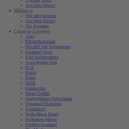
Übersee Werft
Auf dem Wasser
Making of
Wie alles begann
Aus dem Atelier
Der Künstler
Limitierte Editionen
Alles
Elbphilharmonie
DGzRS Die Seenotretter
Hummel Sport
KM Yachtbuilders
Auswärtiges Amt
ECE
Hakle
Fortis
NOB
Kinderclub
Magu GmbH
Stadtjubiläum Hildesheim
Yogahotel Kubatzki
Knoblauch
Stella Maris Hotel
Barkassen Meyer
Endlich Sommer!