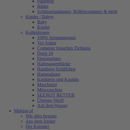
Papeterie
Bilder
Schlüsselanhänger, Brillencontainer & mehr
Kinder / Babys
Baby
Kinder
Kollektionen
100% Seemannsgarn
Vor Anker
Container brauchen Tiefgang
Dock 10
Einzigartiges
Hafenaugen­blicke
Hamburg Schiffchen
Hammaburg
Kapitänin und Kapitän
Maschinist
Möwenschiss
SEENOT RETTER
Übersee Werft
Auf dem Wasser
Making of
Wie alles begann
Aus dem Atelier
Der Künstler