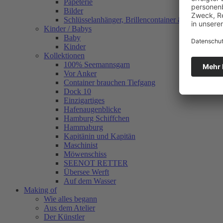
Papeterie
Bilder
Schlüsselanhänger, Brillencontainer & mehr
Kinder / Babys
Baby
Kinder
Kollektionen
100% Seemannsgarn
Vor Anker
Container brauchen Tiefgang
Dock 10
Einzigartiges
Hafenaugen­blicke
Hamburg Schiffchen
Hammaburg
Kapitänin und Kapitän
Maschinist
Möwenschiss
SEENOT RETTER
Übersee Werft
Auf dem Wasser
Making of
Wie alles begann
Aus dem Atelier
Der Künstler