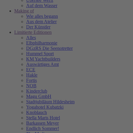
Übersee Werft
Auf dem Wasser
Making of
Wie alles begann
Aus dem Atelier
Der Künstler
Limitierte Editionen
Alles
Elbphilharmonie
DGzRS Die Seenotretter
Hummel Sport
KM Yachtbuilders
Auswärtiges Amt
ECE
Hakle
Fortis
NOB
Kinderclub
Magu GmbH
Stadtjubiläum Hildesheim
Yogahotel Kubatzki
Knoblauch
Stella Maris Hotel
Barkassen Meyer
Endlich Sommer!