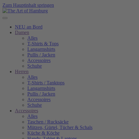
Zum Hauptinhalt springen
NEU an Bord
Damen
Alles
T-Shirts & Tops
Langarmshirts
Pullis / Jacken
Accessoires
Schuhe
Herren
Alles
T-Shirts / Tanktops
Langarmshirts
Pullis / Jacken
Accessoires
Schuhe
Accessoires
Alles
Taschen / Rucksäcke
Mützen, Gürtel, Tücher & Schals
Küche & Köche
Handy, Tablet & Laptops