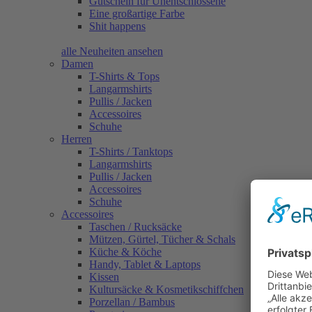
Gutschein für Unentschlossene
Eine großartige Farbe
Shit happens
alle Neuheiten ansehen
Damen
T-Shirts & Tops
Langarmshirts
Pullis / Jacken
Accessoires
Schuhe
Herren
T-Shirts / Tanktops
Langarmshirts
Pullis / Jacken
Accessoires
Schuhe
Accessoires
Taschen / Rucksäcke
Mützen, Gürtel, Tücher & Schals
Küche & Köche
Handy, Tablet & Laptops
Kissen
Kultursäcke & Kosmetikschiffchen
Porzellan / Bambus