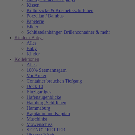
Kissen
Kultursäcke & Kosmetikschiffchen
Porzellan / Bambus
Papeterie
Bilder
Schlüsselanhänger, Brillencontainer & mehr
Kinder / Babys
Alles
Baby
Kinder
Kollektionen
Alles
100% Seemannsgarn
Vor Anker
Container brauchen Tiefgang
Dock 10
Einzigartiges
Hafenaugen­blicke
Hamburg Schiffchen
Hammaburg
Kapitänin und Kapitän
Maschinist
Möwenschiss
SEENOT RETTER