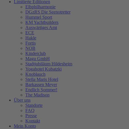
Limitierte Editionen
Elbphilharmonie
DGzRS Die Seenotretter
Hummel Sport
KM Yachtbuilders
Auswärtiges Amt
ECE
Hakle
Fortis
NOB
Kinderclub
Magu GmbH
Stadtjubiläum Hildesheim
Yogahotel Kubatzki
Knoblauch
Stella Maris Hotel
Barkassen Meyer
Endlich Sommer!
The Madison
Über uns
Standorte
FAQ
Presse
Kontakt
Mein Konto