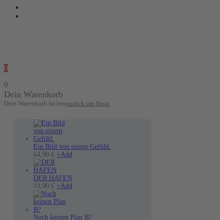
0
0
Dein Warenkorb
Dein Warenkorb ist leer
zurück um Shop
Ein Bild von einem Gefühl.
Dieses
64,90
€
+
Add
Produkt
weist
mehrere
DER HAFEN
Varianten
19,90
€
+
Add
auf.
Die
Optionen
können
Noch keinen Plan B?