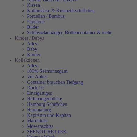
Kissen
Kultursäcke & Kosmetikschiffchen
Porzellan / Bambus
Papeterie
Bilder
Schlüsselanhänger, Brillencontainer & mehr
Kinder / Babys
Alles
Baby
Kinder
Kollektionen
Alles
100% Seemannsgarn
Vor Anker
Container brauchen Tiefgang
Dock 10
Einzigartiges
Hafenaugen­blicke
Hamburg Schiffchen
Hammaburg
Kapitänin und Kapitän
Maschinist
Möwenschiss
SEENOT RETTER