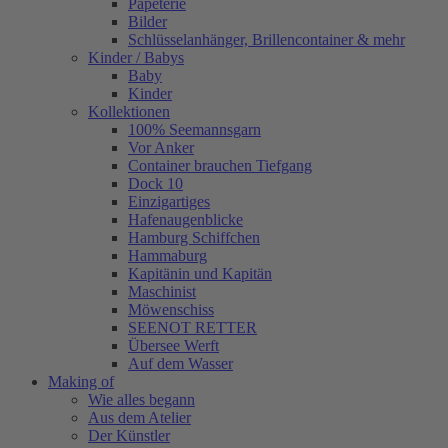
Papeterie
Bilder
Schlüsselanhänger, Brillencontainer & mehr
Kinder / Babys
Baby
Kinder
Kollektionen
100% Seemannsgarn
Vor Anker
Container brauchen Tiefgang
Dock 10
Einzigartiges
Hafenaugen­blicke
Hamburg Schiffchen
Hammaburg
Kapitänin und Kapitän
Maschinist
Möwenschiss
SEENOT RETTER
Übersee Werft
Auf dem Wasser
Making of
Wie alles begann
Aus dem Atelier
Der Künstler