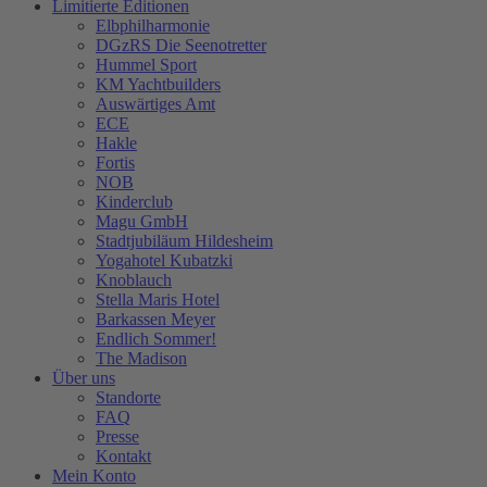
Limitierte Editionen
Elbphilharmonie
DGzRS Die Seenotretter
Hummel Sport
KM Yachtbuilders
Auswärtiges Amt
ECE
Hakle
Fortis
NOB
Kinderclub
Magu GmbH
Stadtjubiläum Hildesheim
Yogahotel Kubatzki
Knoblauch
Stella Maris Hotel
Barkassen Meyer
Endlich Sommer!
The Madison
Über uns
Standorte
FAQ
Presse
Kontakt
Mein Konto