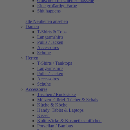
Gutschein für Unentschlossene
Eine großartige Farbe
Shit happens
alle Neuheiten ansehen
Damen
T-Shirts & Tops
Langarmshirts
Pullis / Jacken
Accessoires
Schuhe
Herren
T-Shirts / Tanktops
Langarmshirts
Pullis / Jacken
Accessoires
Schuhe
Accessoires
Taschen / Rucksäcke
Mützen, Gürtel, Tücher & Schals
Küche & Köche
Handy, Tablet & Laptops
Kissen
Kultursäcke & Kosmetikschiffchen
Porzellan / Bambus