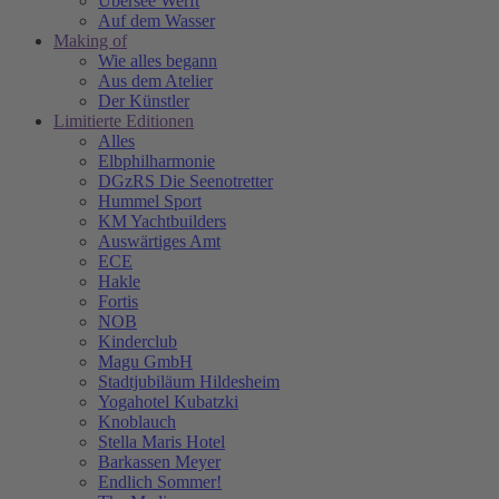
Übersee Werft
Auf dem Wasser
Making of
Wie alles begann
Aus dem Atelier
Der Künstler
Limitierte Editionen
Alles
Elbphilharmonie
DGzRS Die Seenotretter
Hummel Sport
KM Yachtbuilders
Auswärtiges Amt
ECE
Hakle
Fortis
NOB
Kinderclub
Magu GmbH
Stadtjubiläum Hildesheim
Yogahotel Kubatzki
Knoblauch
Stella Maris Hotel
Barkassen Meyer
Endlich Sommer!