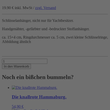
19.90 €
inkl. MwSt /
zzgl. Versand
Schlüsselanhänger, nicht nur für Yachtbesitzer.
Handgenähter, -gefärbter und -bedruckter Stoffanhänger.
ca. 15×4 cm, Ringdurchmesser ca. 5 cm, zwei kleine Schlüsselringe,
Abbildung ähnlich
Boote
schliesst
In den Warenkorb
man
auch
Noch ein bißchen bummeln?
im
Dock
ab
Menge
Die knallrote Hammaburg.
54,90
€