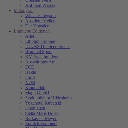
Übersee Werft
Auf dem Wasser
Making of
Wie alles begann
Aus dem Atelier
Der Künstler
Limitierte Editionen
Alles
Elbphilharmonie
DGzRS Die Seenotretter
Hummel Sport
KM Yachtbuilders
Auswärtiges Amt
ECE
Hakle
Fortis
NOB
Kinderclub
Magu GmbH
Stadtjubiläum Hildesheim
Yogahotel Kubatzki
Knoblauch
Stella Maris Hotel
Barkassen Meyer
Endlich Sommer!