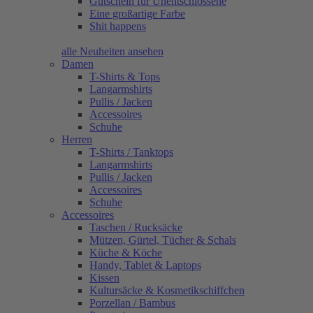
Gutschein für Unentschlossene
Eine großartige Farbe
Shit happens
alle Neuheiten ansehen
Damen
T-Shirts & Tops
Langarmshirts
Pullis / Jacken
Accessoires
Schuhe
Herren
T-Shirts / Tanktops
Langarmshirts
Pullis / Jacken
Accessoires
Schuhe
Accessoires
Taschen / Rucksäcke
Mützen, Gürtel, Tücher & Schals
Küche & Köche
Handy, Tablet & Laptops
Kissen
Kultursäcke & Kosmetikschiffchen
Porzellan / Bambus