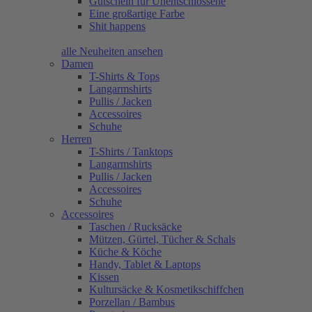
Gutschein für Unentschlossene
Eine großartige Farbe
Shit happens
alle Neuheiten ansehen
Damen
T-Shirts & Tops
Langarmshirts
Pullis / Jacken
Accessoires
Schuhe
Herren
T-Shirts / Tanktops
Langarmshirts
Pullis / Jacken
Accessoires
Schuhe
Accessoires
Taschen / Rucksäcke
Mützen, Gürtel, Tücher & Schals
Küche & Köche
Handy, Tablet & Laptops
Kissen
Kultursäcke & Kosmetikschiffchen
Porzellan / Bambus