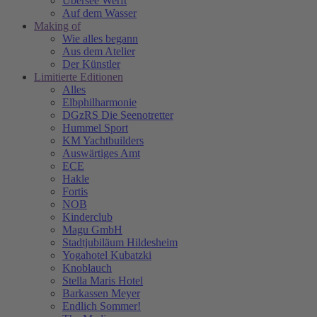
Übersee Werft
Auf dem Wasser
Making of
Wie alles begann
Aus dem Atelier
Der Künstler
Limitierte Editionen
Alles
Elbphilharmonie
DGzRS Die Seenotretter
Hummel Sport
KM Yachtbuilders
Auswärtiges Amt
ECE
Hakle
Fortis
NOB
Kinderclub
Magu GmbH
Stadtjubiläum Hildesheim
Yogahotel Kubatzki
Knoblauch
Stella Maris Hotel
Barkassen Meyer
Endlich Sommer!