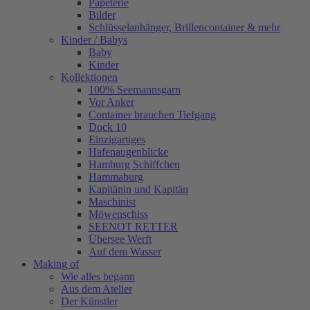
Papeterie
Bilder
Schlüsselanhänger, Brillencontainer & mehr
Kinder / Babys
Baby
Kinder
Kollektionen
100% Seemannsgarn
Vor Anker
Container brauchen Tiefgang
Dock 10
Einzigartiges
Hafenaugen­blicke
Hamburg Schiffchen
Hammaburg
Kapitänin und Kapitän
Maschinist
Möwenschiss
SEENOT RETTER
Übersee Werft
Auf dem Wasser
Making of
Wie alles begann
Aus dem Atelier
Der Künstler