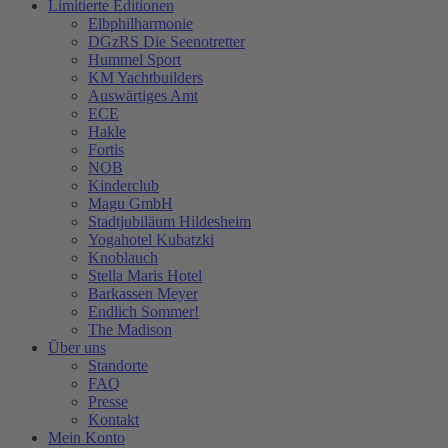
Limitierte Editionen
Elbphilharmonie
DGzRS Die Seenotretter
Hummel Sport
KM Yachtbuilders
Auswärtiges Amt
ECE
Hakle
Fortis
NOB
Kinderclub
Magu GmbH
Stadtjubiläum Hildesheim
Yogahotel Kubatzki
Knoblauch
Stella Maris Hotel
Barkassen Meyer
Endlich Sommer!
The Madison
Über uns
Standorte
FAQ
Presse
Kontakt
Mein Konto