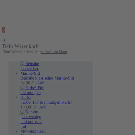
0
0
Dein Warenkorb
Dein Warenkorb ist leer
zurück um Shop
Beinahe klassischer Marine-Stil
Dieses
64,90
€
+
Add
Produkt
weist
mehrere
Varianten
Farbe! Für die mutigen Kerls!
auf.
Dieses
109,00
€
+
Add
Die
Produkt
Optionen
weist
können
mehrere
auf
Varianten
der
auf.