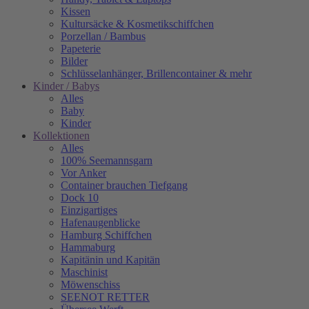
Kissen
Kultursäcke & Kosmetikschiffchen
Porzellan / Bambus
Papeterie
Bilder
Schlüsselanhänger, Brillencontainer & mehr
Kinder / Babys
Alles
Baby
Kinder
Kollektionen
Alles
100% Seemannsgarn
Vor Anker
Container brauchen Tiefgang
Dock 10
Einzigartiges
Hafenaugen­blicke
Hamburg Schiffchen
Hammaburg
Kapitänin und Kapitän
Maschinist
Möwenschiss
SEENOT RETTER