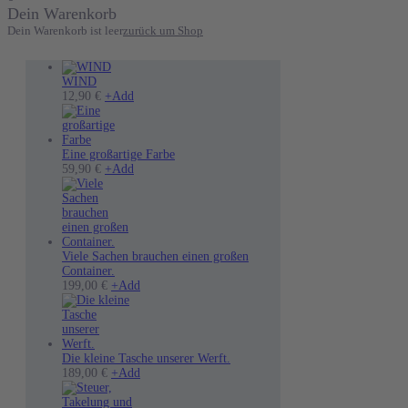
Dein Warenkorb
Dein Warenkorb ist leer
zurück um Shop
WIND
12,90
€
+
Add
Eine großartige Farbe
Dieses
59,90
€
+
Add
Produkt
weist
mehrere
Varianten
auf.
Die
Viele Sachen brauchen einen großen
Optionen
Container.
können
199,00
€
+
Add
auf
der
Produktseite
gewählt
werden
Die kleine Tasche unserer Werft.
189,00
€
+
Add