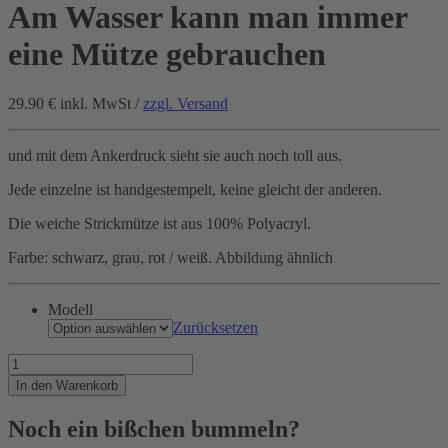
Am Wasser kann man immer
eine Mütze gebrauchen
29.90 €
inkl. MwSt /
zzgl. Versand
und mit dem Ankerdruck sieht sie auch noch toll aus.
Jede einzelne ist handgestempelt, keine gleicht der anderen.
Die weiche Strickmütze ist aus 100% Polyacryl.
Farbe: schwarz, grau, rot / weiß. Abbildung ähnlich
Modell
Zurücksetzen
Am
Wasser
In den Warenkorb
kann
man
Noch ein bißchen bummeln?
immer