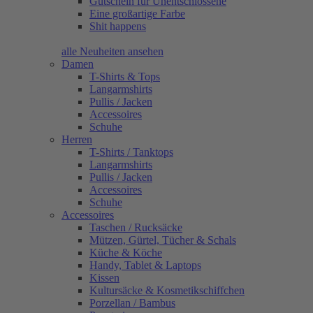
Gutschein für Unentschlossene
Eine großartige Farbe
Shit happens
alle Neuheiten ansehen
Damen
T-Shirts & Tops
Langarmshirts
Pullis / Jacken
Accessoires
Schuhe
Herren
T-Shirts / Tanktops
Langarmshirts
Pullis / Jacken
Accessoires
Schuhe
Accessoires
Taschen / Rucksäcke
Mützen, Gürtel, Tücher & Schals
Küche & Köche
Handy, Tablet & Laptops
Kissen
Kultursäcke & Kosmetikschiffchen
Porzellan / Bambus