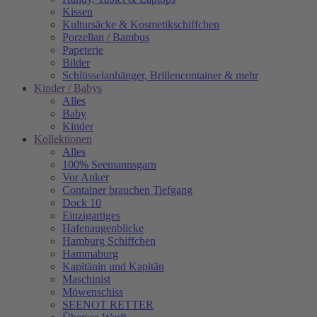
Kissen
Kultursäcke & Kosmetikschiffchen
Porzellan / Bambus
Papeterie
Bilder
Schlüsselanhänger, Brillencontainer & mehr
Kinder / Babys
Alles
Baby
Kinder
Kollektionen
Alles
100% Seemannsgarn
Vor Anker
Container brauchen Tiefgang
Dock 10
Einzigartiges
Hafenaugen­blicke
Hamburg Schiffchen
Hammaburg
Kapitänin und Kapitän
Maschinist
Möwenschiss
SEENOT RETTER