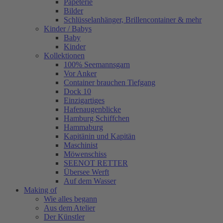
Papeterie
Bilder
Schlüsselanhänger, Brillencontainer & mehr
Kinder / Babys
Baby
Kinder
Kollektionen
100% Seemannsgarn
Vor Anker
Container brauchen Tiefgang
Dock 10
Einzigartiges
Hafenaugen­blicke
Hamburg Schiffchen
Hammaburg
Kapitänin und Kapitän
Maschinist
Möwenschiss
SEENOT RETTER
Übersee Werft
Auf dem Wasser
Making of
Wie alles begann
Aus dem Atelier
Der Künstler