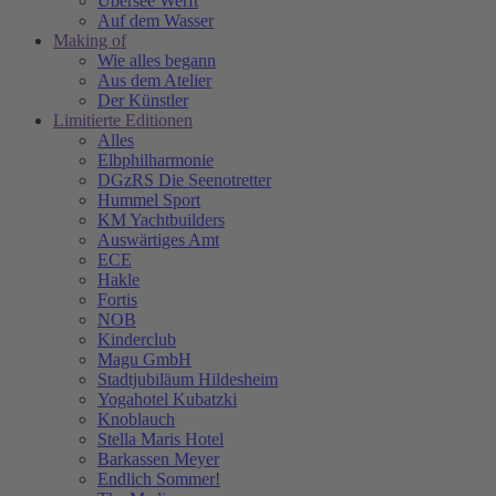
Übersee Werft
Auf dem Wasser
Making of
Wie alles begann
Aus dem Atelier
Der Künstler
Limitierte Editionen
Alles
Elbphilharmonie
DGzRS Die Seenotretter
Hummel Sport
KM Yachtbuilders
Auswärtiges Amt
ECE
Hakle
Fortis
NOB
Kinderclub
Magu GmbH
Stadtjubiläum Hildesheim
Yogahotel Kubatzki
Knoblauch
Stella Maris Hotel
Barkassen Meyer
Endlich Sommer!