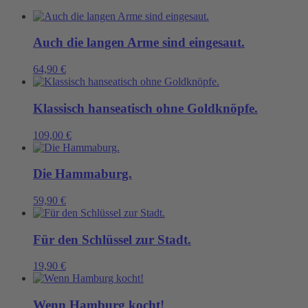
eine
Mütze
gebrauchen
Menge
Auch die langen Arme sind eingesaut.
64,90
€
Klassisch hanseatisch ohne Goldknöpfe.
109,00
€
Die Hammaburg.
59,90
€
Für den Schlüssel zur Stadt.
19,90
€
Wenn Hamburg kocht!