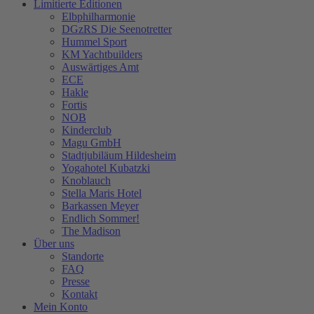
Limitierte Editionen
Elbphilharmonie
DGzRS Die Seenotretter
Hummel Sport
KM Yachtbuilders
Auswärtiges Amt
ECE
Hakle
Fortis
NOB
Kinderclub
Magu GmbH
Stadtjubiläum Hildesheim
Yogahotel Kubatzki
Knoblauch
Stella Maris Hotel
Barkassen Meyer
Endlich Sommer!
The Madison
Über uns
Standorte
FAQ
Presse
Kontakt
Mein Konto