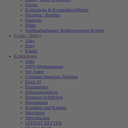
Kissen
Kultursäcke & Kosmetikschiffchen
Porzellan / Bambus
Papeterie
Bilder
Schlüsselanhänger, Brillencontainer & mehr
Kinder / Babys
Alles
Baby
Kinder
Kollektionen
Alles
100% Seemannsgarn
Vor Anker
Container brauchen Tiefgang
Dock 10
Einzigartiges
Hafenaugen­blicke
Hamburg Schiffchen
Hammaburg
Kapitänin und Kapitän
Maschinist
Möwenschiss
SEENOT RETTER