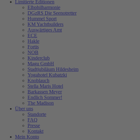
Limitierte Editionen
Elbphilharmonie
DGzRS Die Seenotretter
Hummel Sport
KM Yachtbuilders
Auswärtiges Amt
ECE
Hakle
Fortis
NOB
Kinderclub
Magu GmbH
Stadtjubiläum Hildesheim
Yogahotel Kubatzki
Knoblauch
Stella Maris Hotel
Barkassen Meyer
Endlich Sommer!
The Madison
Über uns
Standorte
FAQ
Presse
Kontakt
Mein Konto