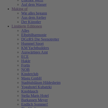
Übersee Werft
Auf dem Wasser
Making of
Wie alles begann
Aus dem Atelier
Der Künstler
Limitierte Editionen
Alles
Elbphilharmonie
DGzRS Die Seenotretter
Hummel Sport
KM Yachtbuilders
Auswärtiges Amt
ECE
Hakle
Fortis
NOB
Kinderclub
Magu GmbH
Stadtjubiläum Hildesheim
Yogahotel Kubatzki
Knoblauch
Stella Maris Hotel
Barkassen Meyer
Endlich Sommer!