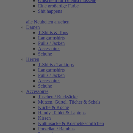
Gutschein für Unentschlossene
Eine großartige Farbe
Shit happens
alle Neuheiten ansehen
Damen
T-Shirts & Tops
Langarmshirts
Pullis / Jacken
Accessoires
Schuhe
Herren
T-Shirts / Tanktops
Langarmshirts
Pullis / Jacken
Accessoires
Schuhe
Accessoires
Taschen / Rucksäcke
Mützen, Gürtel, Tücher & Schals
Küche & Köche
Handy, Tablet & Laptops
Kissen
Kultursäcke & Kosmetikschiffchen
Porzellan / Bambus