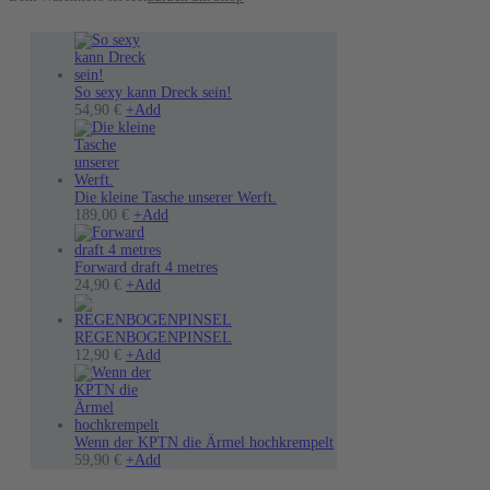
So sexy kann Dreck sein!
Dieses
54,90
€
+
Add
Produkt
weist
mehrere
Varianten
auf.
Die kleine Tasche unserer Werft.
Die
189,00
€
+
Add
Optionen
können
auf
Forward draft 4 metres
der
Dieses
24,90
€
+
Add
Produktseite
Produkt
gewählt
weist
werden
mehrere
REGENBOGENPINSEL
Varianten
12,90
€
+
Add
auf.
Die
Optionen
können
auf
Wenn der KPTN die Ärmel hochkrempelt
der
Dieses
59,90
€
+
Add
Produktseite
Produkt