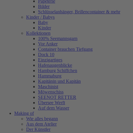
Papeterie
Bilder
Schlüsselanhänger, Brillencontainer & mehr
Kinder / Babys
Baby
Kinder
Kollektionen
100% Seemannsgarn
Vor Anker
Container brauchen Tiefgang
Dock 10
Einzigartiges
Hafenaugen­blicke
Hamburg Schiffchen
Hammaburg
Kapitänin und Kapitän
Maschinist
Möwenschiss
SEENOT RETTER
Übersee Werft
Auf dem Wasser
Making of
Wie alles begann
Aus dem Atelier
Der Künstler