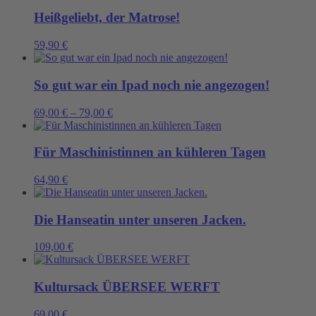
Heißgeliebt, der Matrose!
59,90
€
So gut war ein Ipad noch nie angezogen!
69,00
€
–
79,00
€
Für Maschinistinnen an kühleren Tagen
64,90
€
Die Hanseatin unter unseren Jacken.
109,00
€
Kultursack ÜBERSEE WERFT
69,00
€