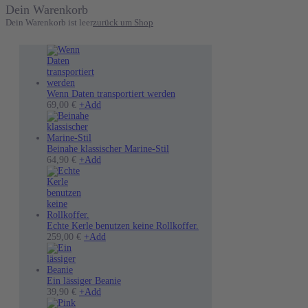
Dein Warenkorb
Dein Warenkorb ist leer
zurück um Shop
Wenn Daten transportiert werden
Dieses
69,00
€
+
Add
Produkt
weist
mehrere
Varianten
Beinahe klassischer Marine-Stil
auf.
Dieses
64,90
€
+
Add
Die
Produkt
Optionen
weist
können
mehrere
auf
Varianten
der
auf.
Produktseite
Die
Echte Kerle benutzen keine Rollkoffer.
gewählt
Optionen
Dieses
259,00
€
+
Add
werden
können
Produkt
auf
weist
der
mehrere
Produktseite
Varianten
Ein lässiger Beanie
gewählt
auf.
39,90
€
+
Add
werden
Die