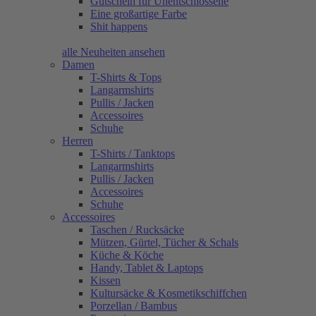
Gutschein für Unentschlossene
Eine großartige Farbe
Shit happens
alle Neuheiten ansehen
Damen
T-Shirts & Tops
Langarmshirts
Pullis / Jacken
Accessoires
Schuhe
Herren
T-Shirts / Tanktops
Langarmshirts
Pullis / Jacken
Accessoires
Schuhe
Accessoires
Taschen / Rucksäcke
Mützen, Gürtel, Tücher & Schals
Küche & Köche
Handy, Tablet & Laptops
Kissen
Kultursäcke & Kosmetikschiffchen
Porzellan / Bambus