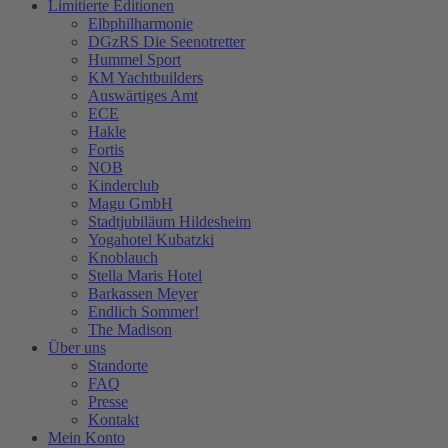
Limitierte Editionen
Elbphilharmonie
DGzRS Die Seenotretter
Hummel Sport
KM Yachtbuilders
Auswärtiges Amt
ECE
Hakle
Fortis
NOB
Kinderclub
Magu GmbH
Stadtjubiläum Hildesheim
Yogahotel Kubatzki
Knoblauch
Stella Maris Hotel
Barkassen Meyer
Endlich Sommer!
The Madison
Über uns
Standorte
FAQ
Presse
Kontakt
Mein Konto