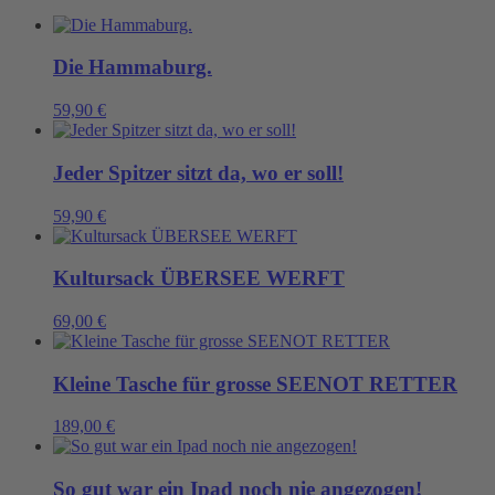
Menge
Die Hammaburg.
59,90
€
Jeder Spitzer sitzt da, wo er soll!
59,90
€
Kultursack ÜBERSEE WERFT
69,00
€
Kleine Tasche für grosse SEENOT RETTER
189,00
€
So gut war ein Ipad noch nie angezogen!