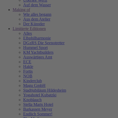
Übersee Werft
Auf dem Wasser
Making of
Wie alles begann
Aus dem Atelier
Der Künstler
Limitierte Editionen
Alles
Elbphilharmonie
DGzRS Die Seenotretter
Hummel Sport
KM Yachtbuilders
Auswärtiges Amt
ECE
Hakle
Fortis
NOB
Kinderclub
Magu GmbH
Stadtjubiläum Hildesheim
Yogahotel Kubatzki
Knoblauch
Stella Maris Hotel
Barkassen Meyer
Endlich Sommer!