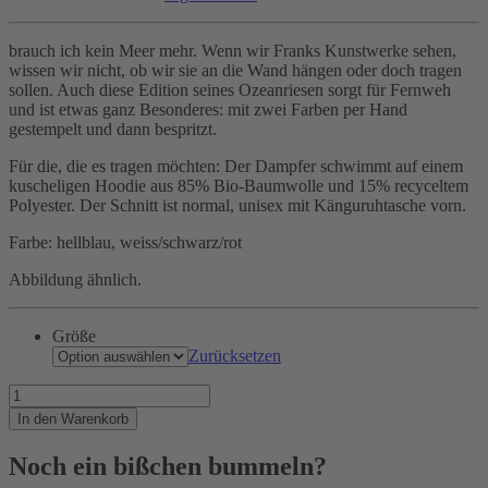
brauch ich kein Meer mehr. Wenn wir Franks Kunstwerke sehen,
wissen wir nicht, ob wir sie an die Wand hängen oder doch tragen
sollen. Auch diese Edition seines Ozeanriesen sorgt für Fernweh
und ist etwas ganz Besonderes: mit zwei Farben per Hand
gestempelt und dann bespritzt.
Für die, die es tragen möchten: Der Dampfer schwimmt auf einem
kuscheligen Hoodie aus 85% Bio-Baumwolle und 15% recyceltem
Polyester. Der Schnitt ist normal, unisex mit Känguruhtasche vorn.
Farbe: hellblau, weiss/schwarz/rot
Abbildung ähnlich.
Größe
Zurücksetzen
Wenn
ich
In den Warenkorb
die
See
Noch ein bißchen bummeln?
seh