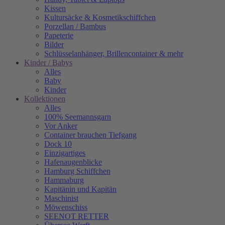
Kissen
Kultursäcke & Kosmetikschiffchen
Porzellan / Bambus
Papeterie
Bilder
Schlüsselanhänger, Brillencontainer & mehr
Kinder / Babys
Alles
Baby
Kinder
Kollektionen
Alles
100% Seemannsgarn
Vor Anker
Container brauchen Tiefgang
Dock 10
Einzigartiges
Hafenaugen­blicke
Hamburg Schiffchen
Hammaburg
Kapitänin und Kapitän
Maschinist
Möwenschiss
SEENOT RETTER