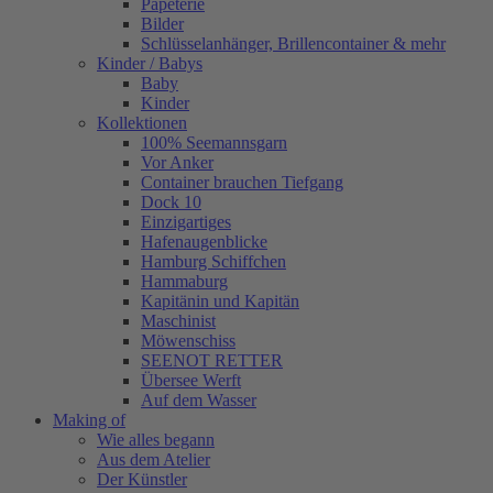
Papeterie
Bilder
Schlüsselanhänger, Brillencontainer & mehr
Kinder / Babys
Baby
Kinder
Kollektionen
100% Seemannsgarn
Vor Anker
Container brauchen Tiefgang
Dock 10
Einzigartiges
Hafenaugen­blicke
Hamburg Schiffchen
Hammaburg
Kapitänin und Kapitän
Maschinist
Möwenschiss
SEENOT RETTER
Übersee Werft
Auf dem Wasser
Making of
Wie alles begann
Aus dem Atelier
Der Künstler