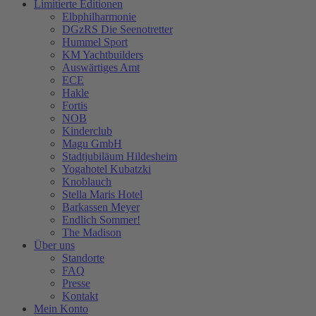
Limitierte Editionen
Elbphilharmonie
DGzRS Die Seenotretter
Hummel Sport
KM Yachtbuilders
Auswärtiges Amt
ECE
Hakle
Fortis
NOB
Kinderclub
Magu GmbH
Stadtjubiläum Hildesheim
Yogahotel Kubatzki
Knoblauch
Stella Maris Hotel
Barkassen Meyer
Endlich Sommer!
The Madison
Über uns
Standorte
FAQ
Presse
Kontakt
Mein Konto