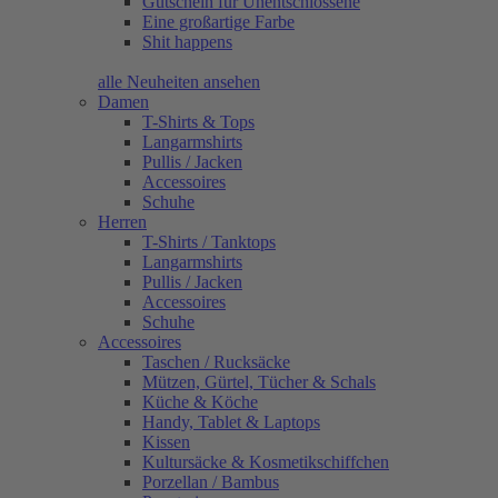
Gutschein für Unentschlossene
Eine großartige Farbe
Shit happens
alle Neuheiten ansehen
Damen
T-Shirts & Tops
Langarmshirts
Pullis / Jacken
Accessoires
Schuhe
Herren
T-Shirts / Tanktops
Langarmshirts
Pullis / Jacken
Accessoires
Schuhe
Accessoires
Taschen / Rucksäcke
Mützen, Gürtel, Tücher & Schals
Küche & Köche
Handy, Tablet & Laptops
Kissen
Kultursäcke & Kosmetikschiffchen
Porzellan / Bambus