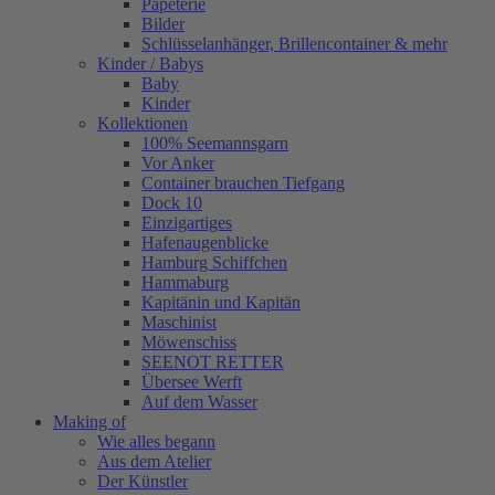
Papeterie
Bilder
Schlüsselanhänger, Brillencontainer & mehr
Kinder / Babys
Baby
Kinder
Kollektionen
100% Seemannsgarn
Vor Anker
Container brauchen Tiefgang
Dock 10
Einzigartiges
Hafenaugen­blicke
Hamburg Schiffchen
Hammaburg
Kapitänin und Kapitän
Maschinist
Möwenschiss
SEENOT RETTER
Übersee Werft
Auf dem Wasser
Making of
Wie alles begann
Aus dem Atelier
Der Künstler