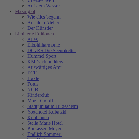
Übersee Werft
Auf dem Wasser
Making of
Wie alles begann
Aus dem Atelier
Der Künstler
Limitierte Editionen
Alles
Elbphilharmonie
DGzRS Die Seenotretter
Hummel Sport
KM Yachtbuilders
Auswärtiges Amt
ECE
Hakle
Fortis
NOB
Kinderclub
Magu GmbH
Stadtjubiläum Hildesheim
Yogahotel Kubatzki
Knoblauch
Stella Maris Hotel
Barkassen Meyer
Endlich Sommer!