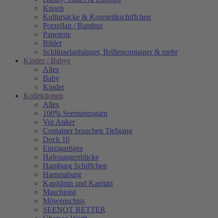
Kissen
Kultursäcke & Kosmetikschiffchen
Porzellan / Bambus
Papeterie
Bilder
Schlüsselanhänger, Brillencontainer & mehr
Kinder / Babys
Alles
Baby
Kinder
Kollektionen
Alles
100% Seemannsgarn
Vor Anker
Container brauchen Tiefgang
Dock 10
Einzigartiges
Hafenaugen­blicke
Hamburg Schiffchen
Hammaburg
Kapitänin und Kapitän
Maschinist
Möwenschiss
SEENOT RETTER