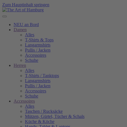
Zum Hauptinhalt springen
NEU an Bord
Damen
Alles
T-Shirts & Tops
Langarmshirts
Pullis / Jacken
Accessoires
Schuhe
Herren
Alles
T-Shirts / Tanktops
Langarmshirts
Pullis / Jacken
Accessoires
Schuhe
Accessoires
Alles
Taschen / Rucksäcke
Mützen, Gürtel, Tücher & Schals
Küche & Köche
Handy, Tablet & Laptops