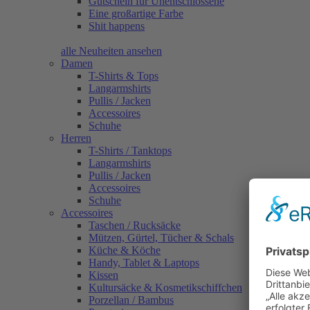
Gutschein für Unentschlossene
Eine großartige Farbe
Shit happens
alle Neuheiten ansehen
Damen
T-Shirts & Tops
Langarmshirts
Pullis / Jacken
Accessoires
Schuhe
Herren
T-Shirts / Tanktops
Langarmshirts
Pullis / Jacken
Accessoires
Schuhe
Accessoires
Taschen / Rucksäcke
Mützen, Gürtel, Tücher & Schals
Küche & Köche
Handy, Tablet & Laptops
Kissen
Kultursäcke & Kosmetikschiffchen
Porzellan / Bambus