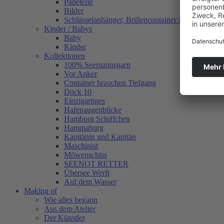
Papeterie
Bilder
Schlüsselanhänger, Brillencontainer & mehr
Kinder / Babys
Baby
Kinder
Kollektionen
100% Seemannsgarn
Vor Anker
Container brauchen Tiefgang
Dock 10
Einzigartiges
Hafenaugen­blicke
Hamburg Schiffchen
Hammaburg
Kapitänin und Kapitän
Maschinist
Möwenschiss
SEENOT RETTER
Übersee Werft
Auf dem Wasser
Making of
Wie alles begann
Aus dem Atelier
Der Künstler