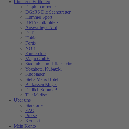
Limitierte Editionen
Elbphilharmonie
DGzRS Die Seenotretter
Hummel Sport
KM Yachtbuilders
Auswärtiges Amt
ECE
Hakle
Fortis
NOB
Kinderclub
Magu GmbH
Stadtjubiläum Hildesheim
Yogahotel Kubatzki
Knoblauch
Stella Maris Hotel
Barkassen Meyer
Endlich Sommer!
The Madison
Über uns
Standorte
FAQ
Presse
Kontakt
Mein Konto