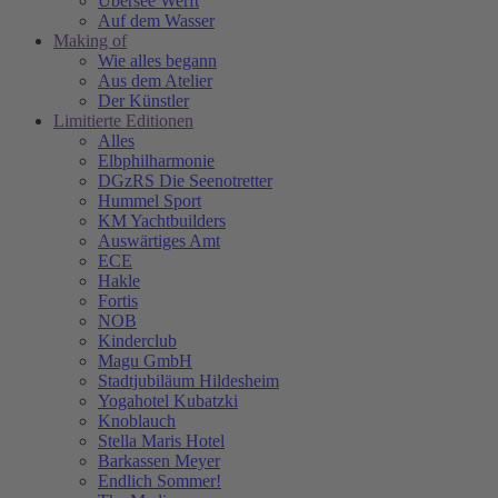
Übersee Werft
Auf dem Wasser
Making of
Wie alles begann
Aus dem Atelier
Der Künstler
Limitierte Editionen
Alles
Elbphilharmonie
DGzRS Die Seenotretter
Hummel Sport
KM Yachtbuilders
Auswärtiges Amt
ECE
Hakle
Fortis
NOB
Kinderclub
Magu GmbH
Stadtjubiläum Hildesheim
Yogahotel Kubatzki
Knoblauch
Stella Maris Hotel
Barkassen Meyer
Endlich Sommer!