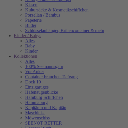
Kissen
Kultursäcke & Kosmetikschiffchen
Porzellan / Bambus
Papeterie
Bilder
Schlüsselanhänger, Brillencontainer & mehr
Kinder / Babys
Alles
Baby
Kinder
Kollektionen
Alles
100% Seemannsgarn
Vor Anker
Container brauchen Tiefgang
Dock 10
Einzigartiges
Hafenaugen­blicke
Hamburg Schiffchen
Hammaburg
Kapitänin und Kapitän
Maschinist
Möwenschiss
SEENOT RETTER