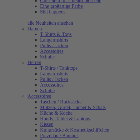
Gutschein für Unentschlossene
Eine großartige Farbe
Shit happens
alle Neuheiten ansehen
Damen
T-Shirts & Tops
Langarmshirts
Pullis / Jacken
Accessoires
Schuhe
Herren
T-Shirts / Tanktops
Langarmshirts
Pullis / Jacken
Accessoires
Schuhe
Accessoires
Taschen / Rucksäcke
Mützen, Gürtel, Tücher & Schals
Küche & Köche
Handy, Tablet & Laptops
Kissen
Kultursäcke & Kosmetikschiffchen
Porzellan / Bambus