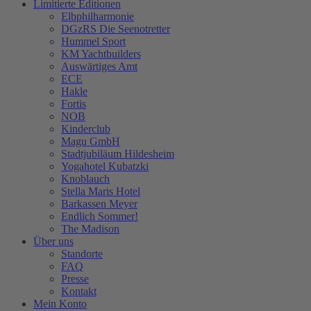
Limitierte Editionen
Elbphilharmonie
DGzRS Die Seenotretter
Hummel Sport
KM Yachtbuilders
Auswärtiges Amt
ECE
Hakle
Fortis
NOB
Kinderclub
Magu GmbH
Stadtjubiläum Hildesheim
Yogahotel Kubatzki
Knoblauch
Stella Maris Hotel
Barkassen Meyer
Endlich Sommer!
The Madison
Über uns
Standorte
FAQ
Presse
Kontakt
Mein Konto