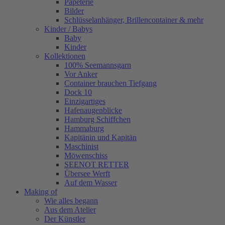
Papeterie
Bilder
Schlüsselanhänger, Brillencontainer & mehr
Kinder / Babys
Baby
Kinder
Kollektionen
100% Seemannsgarn
Vor Anker
Container brauchen Tiefgang
Dock 10
Einzigartiges
Hafenaugen­blicke
Hamburg Schiffchen
Hammaburg
Kapitänin und Kapitän
Maschinist
Möwenschiss
SEENOT RETTER
Übersee Werft
Auf dem Wasser
Making of
Wie alles begann
Aus dem Atelier
Der Künstler