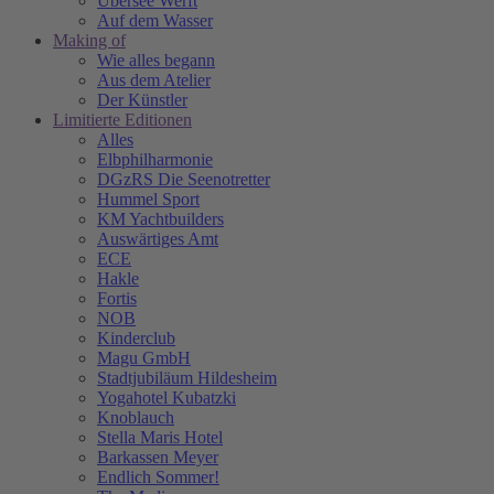
Übersee Werft
Auf dem Wasser
Making of
Wie alles begann
Aus dem Atelier
Der Künstler
Limitierte Editionen
Alles
Elbphilharmonie
DGzRS Die Seenotretter
Hummel Sport
KM Yachtbuilders
Auswärtiges Amt
ECE
Hakle
Fortis
NOB
Kinderclub
Magu GmbH
Stadtjubiläum Hildesheim
Yogahotel Kubatzki
Knoblauch
Stella Maris Hotel
Barkassen Meyer
Endlich Sommer!