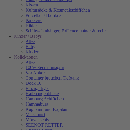
Kissen
Kultursäcke & Kosmetikschiffchen
Porzellan / Bambus
Papeterie
Bilder
Schlüsselanhänger, Brillencontainer & mehr
Kinder / Babys
Alles
Baby
Kinder
Kollektionen
Alles
100% Seemannsgarn
Vor Anker
Container brauchen Tiefgang
Dock 10
Einzigartiges
Hafenaugen­blicke
Hamburg Schiffchen
Hammaburg
Kapitänin und Kapitän
Maschinist
Möwenschiss
SEENOT RETTER