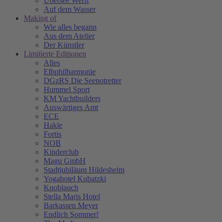
Übersee Werft
Auf dem Wasser
Making of
Wie alles begann
Aus dem Atelier
Der Künstler
Limitierte Editionen
Alles
Elbphilharmonie
DGzRS Die Seenotretter
Hummel Sport
KM Yachtbuilders
Auswärtiges Amt
ECE
Hakle
Fortis
NOB
Kinderclub
Magu GmbH
Stadtjubiläum Hildesheim
Yogahotel Kubatzki
Knoblauch
Stella Maris Hotel
Barkassen Meyer
Endlich Sommer!