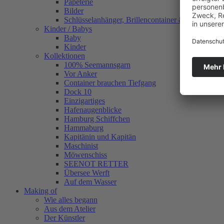
Papeterie
Bilder
Schlüsselanhänger, Brillencontainer & mehr
Kinder / Babys
Baby
Kinder
Kollektionen
100% Seemannsgarn
Vor Anker
Container brauchen Tiefgang
Dock 10
Einzigartiges
Hafenaugen­blicke
Hamburg Schiffchen
Hammaburg
Kapitänin und Kapitän
Maschinist
Möwenschiss
SEENOT RETTER
Übersee Werft
Auf dem Wasser
Making of
Wie alles begann
Aus dem Atelier
Der Künstler