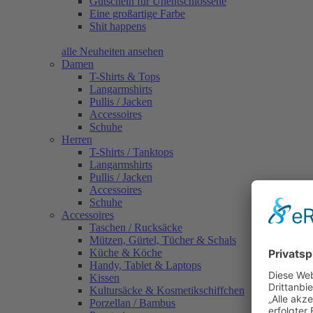
Gutschein für Unentschlossene
Eine großartige Farbe
Shit happens
alle Neuheiten ansehen
Damen
T-Shirts & Tops
Langarmshirts
Pullis / Jacken
Accessoires
Schuhe
Herren
T-Shirts / Tanktops
Langarmshirts
Pullis / Jacken
Accessoires
Schuhe
Accessoires
Taschen / Rucksäcke
Mützen, Gürtel, Tücher & Schals
Küche & Köche
Handy, Tablet & Laptops
Kissen
Kultursäcke & Kosmetikschiffchen
Porzellan / Bambus