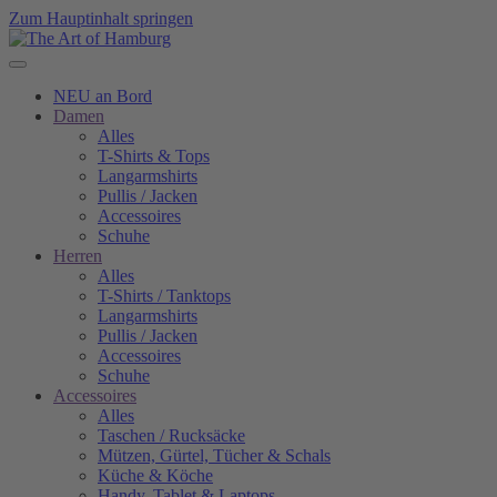
Zum Hauptinhalt springen
NEU an Bord
Damen
Alles
T-Shirts & Tops
Langarmshirts
Pullis / Jacken
Accessoires
Schuhe
Herren
Alles
T-Shirts / Tanktops
Langarmshirts
Pullis / Jacken
Accessoires
Schuhe
Accessoires
Alles
Taschen / Rucksäcke
Mützen, Gürtel, Tücher & Schals
Küche & Köche
Handy, Tablet & Laptops