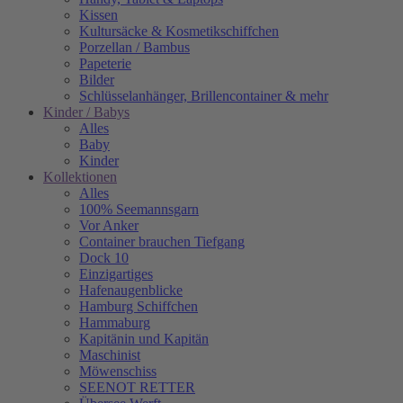
Kissen
Kultursäcke & Kosmetikschiffchen
Porzellan / Bambus
Papeterie
Bilder
Schlüsselanhänger, Brillencontainer & mehr
Kinder / Babys
Alles
Baby
Kinder
Kollektionen
Alles
100% Seemannsgarn
Vor Anker
Container brauchen Tiefgang
Dock 10
Einzigartiges
Hafenaugen­blicke
Hamburg Schiffchen
Hammaburg
Kapitänin und Kapitän
Maschinist
Möwenschiss
SEENOT RETTER