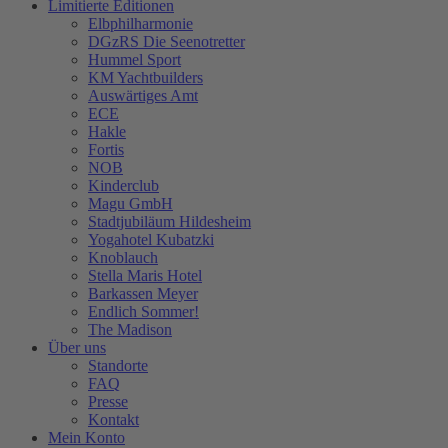
Limitierte Editionen
Elbphilharmonie
DGzRS Die Seenotretter
Hummel Sport
KM Yachtbuilders
Auswärtiges Amt
ECE
Hakle
Fortis
NOB
Kinderclub
Magu GmbH
Stadtjubiläum Hildesheim
Yogahotel Kubatzki
Knoblauch
Stella Maris Hotel
Barkassen Meyer
Endlich Sommer!
The Madison
Über uns
Standorte
FAQ
Presse
Kontakt
Mein Konto