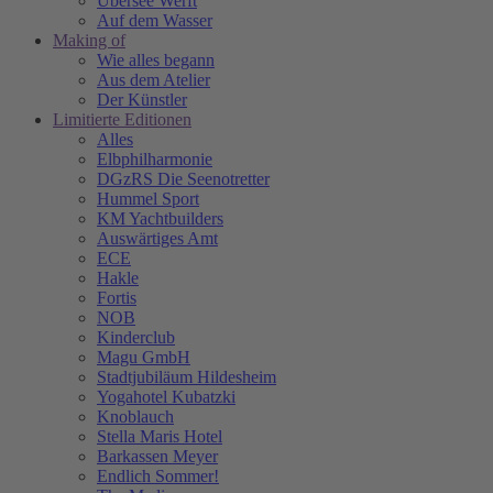
Übersee Werft
Auf dem Wasser
Making of
Wie alles begann
Aus dem Atelier
Der Künstler
Limitierte Editionen
Alles
Elbphilharmonie
DGzRS Die Seenotretter
Hummel Sport
KM Yachtbuilders
Auswärtiges Amt
ECE
Hakle
Fortis
NOB
Kinderclub
Magu GmbH
Stadtjubiläum Hildesheim
Yogahotel Kubatzki
Knoblauch
Stella Maris Hotel
Barkassen Meyer
Endlich Sommer!