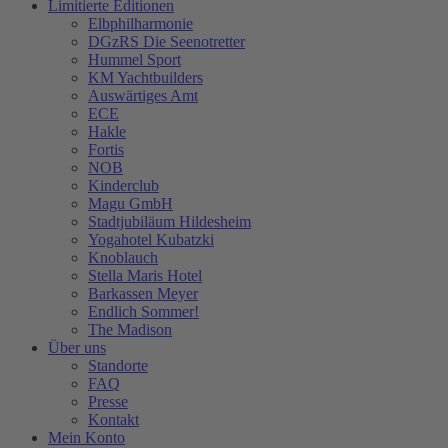
Limitierte Editionen
Elbphilharmonie
DGzRS Die Seenotretter
Hummel Sport
KM Yachtbuilders
Auswärtiges Amt
ECE
Hakle
Fortis
NOB
Kinderclub
Magu GmbH
Stadtjubiläum Hildesheim
Yogahotel Kubatzki
Knoblauch
Stella Maris Hotel
Barkassen Meyer
Endlich Sommer!
The Madison
Über uns
Standorte
FAQ
Presse
Kontakt
Mein Konto