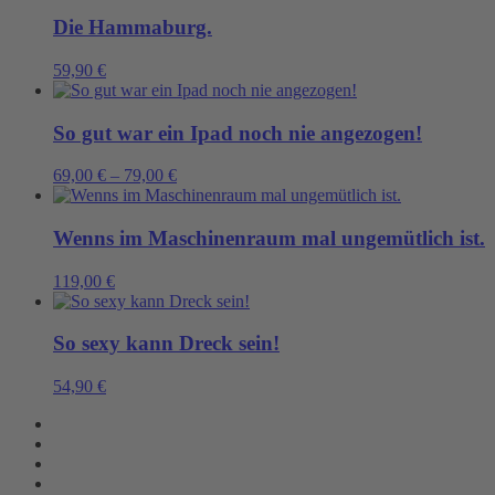
Die Hammaburg.
59,90
€
So gut war ein Ipad noch nie angezogen!
69,00
€
–
79,00
€
Wenns im Maschinenraum mal ungemütlich ist.
119,00
€
So sexy kann Dreck sein!
54,90
€