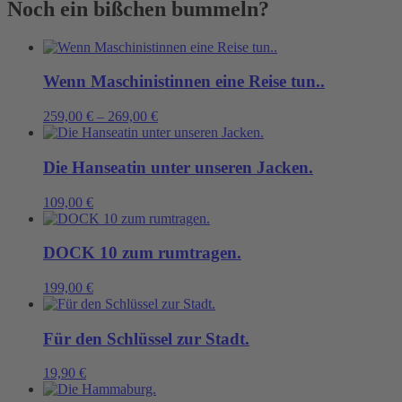
Noch ein bißchen bummeln?
sicherer
Hand
Menge
Wenn Maschinistinnen eine Reise tun..
259,00
€
–
269,00
€
Die Hanseatin unter unseren Jacken.
109,00
€
DOCK 10 zum rumtragen.
199,00
€
Für den Schlüssel zur Stadt.
19,90
€