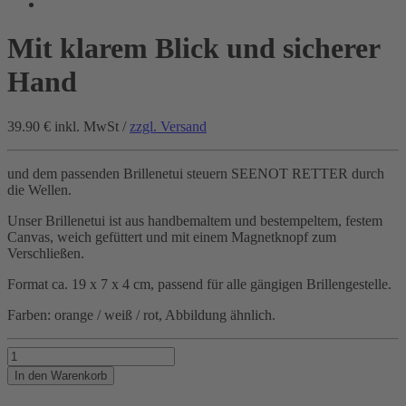
Mit klarem Blick und sicherer
Hand
39.90 €
inkl. MwSt /
zzgl. Versand
und dem passenden Brillenetui steuern SEENOT RETTER durch
die Wellen.
Unser Brillenetui ist aus handbemaltem und bestempeltem, festem
Canvas, weich gefüttert und mit einem Magnetknopf zum
Verschließen.
Format ca. 19 x 7 x 4 cm, passend für alle gängigen Brillengestelle.
Farben: orange / weiß / rot, Abbildung ähnlich.
Mit
klarem
In den Warenkorb
Blick
und