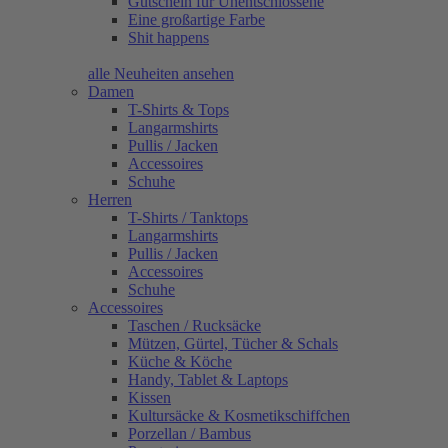
Gutschein für Unentschlossene
Eine großartige Farbe
Shit happens
alle Neuheiten ansehen
Damen
T-Shirts & Tops
Langarmshirts
Pullis / Jacken
Accessoires
Schuhe
Herren
T-Shirts / Tanktops
Langarmshirts
Pullis / Jacken
Accessoires
Schuhe
Accessoires
Taschen / Rucksäcke
Mützen, Gürtel, Tücher & Schals
Küche & Köche
Handy, Tablet & Laptops
Kissen
Kultursäcke & Kosmetikschiffchen
Porzellan / Bambus