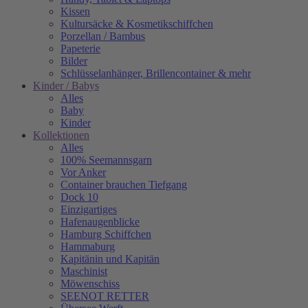
Kissen
Kultursäcke & Kosmetikschiffchen
Porzellan / Bambus
Papeterie
Bilder
Schlüsselanhänger, Brillencontainer & mehr
Kinder / Babys
Alles
Baby
Kinder
Kollektionen
Alles
100% Seemannsgarn
Vor Anker
Container brauchen Tiefgang
Dock 10
Einzigartiges
Hafenaugen­blicke
Hamburg Schiffchen
Hammaburg
Kapitänin und Kapitän
Maschinist
Möwenschiss
SEENOT RETTER