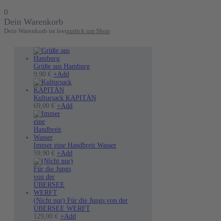
0
Dein Warenkorb
Dein Warenkorb ist leer
zurück um Shop
Grüße aus Hamburg
9,90
€
+
Add
Kultursack KAPITÄN
Dieses
69,00
€
+
Add
Produkt
weist
mehrere
Varianten
auf.
Immer eine Handbreit Wasser
Die
Dieses
59,90
€
+
Add
Optionen
Produkt
können
weist
auf
mehrere
der
Varianten
Produktseite
auf.
gewählt
Die
(Nicht nur) Für die Jungs von der
werden
Optionen
ÜBERSEE WERFT
können
Dieses
129,00
€
+
Add