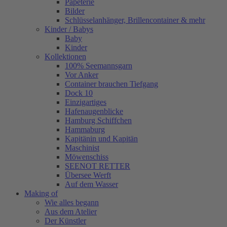
Papeterie
Bilder
Schlüsselanhänger, Brillencontainer & mehr
Kinder / Babys
Baby
Kinder
Kollektionen
100% Seemannsgarn
Vor Anker
Container brauchen Tiefgang
Dock 10
Einzigartiges
Hafenaugen­blicke
Hamburg Schiffchen
Hammaburg
Kapitänin und Kapitän
Maschinist
Möwenschiss
SEENOT RETTER
Übersee Werft
Auf dem Wasser
Making of
Wie alles begann
Aus dem Atelier
Der Künstler