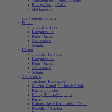
Gutschein für Unentschlossene
Eine großartige Farbe
Shit happens
alle Neuheiten ansehen
Damen
T-Shirts & Tops
Langarmshirts
Pullis / Jacken
Accessoires
Schuhe
Herren
T-Shirts / Tanktops
Langarmshirts
Pullis / Jacken
Accessoires
Schuhe
Accessoires
Taschen / Rucksäcke
Mützen, Gürtel, Tücher & Schals
Küche & Köche
Handy, Tablet & Laptops
Kissen
Kultursäcke & Kosmetikschiffchen
Porzellan / Bambus