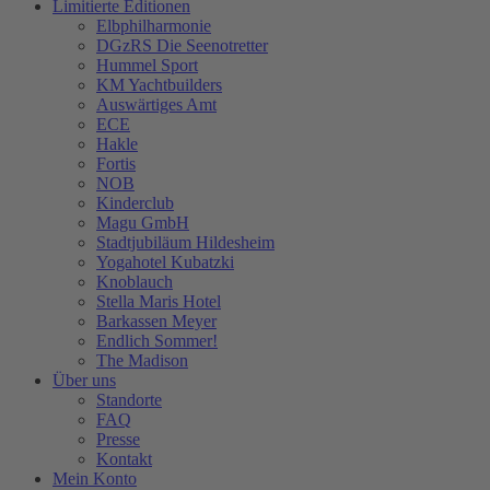
Limitierte Editionen
Elbphilharmonie
DGzRS Die Seenotretter
Hummel Sport
KM Yachtbuilders
Auswärtiges Amt
ECE
Hakle
Fortis
NOB
Kinderclub
Magu GmbH
Stadtjubiläum Hildesheim
Yogahotel Kubatzki
Knoblauch
Stella Maris Hotel
Barkassen Meyer
Endlich Sommer!
The Madison
Über uns
Standorte
FAQ
Presse
Kontakt
Mein Konto