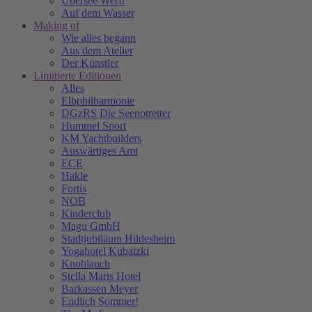
Übersee Werft
Auf dem Wasser
Making of
Wie alles begann
Aus dem Atelier
Der Künstler
Limitierte Editionen
Alles
Elbphilharmonie
DGzRS Die Seenotretter
Hummel Sport
KM Yachtbuilders
Auswärtiges Amt
ECE
Hakle
Fortis
NOB
Kinderclub
Magu GmbH
Stadtjubiläum Hildesheim
Yogahotel Kubatzki
Knoblauch
Stella Maris Hotel
Barkassen Meyer
Endlich Sommer!