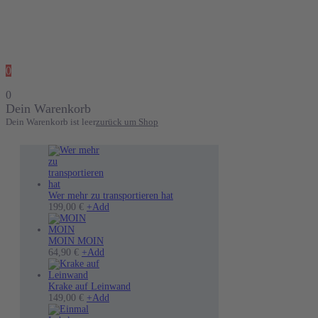
0
0
Dein Warenkorb
Dein Warenkorb ist leer
zurück um Shop
Wer mehr zu transportieren hat
199,00
€
+
Add
MOIN MOIN
Dieses
64,90
€
+
Add
Produkt
weist
mehrere
Krake auf Leinwand
Varianten
Dieses
149,00
€
+
Add
auf.
Produkt