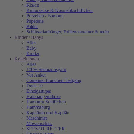
Kissen
Kultursäcke & Kosmetikschiffchen
Porzellan / Bambus
Papeterie
Bilder
Schlüsselanhänger, Brillencontainer & mehr
Kinder / Babys
Alles
Baby
Kinder
Kollektionen
Alles
100% Seemannsgarn
Vor Anker
Container brauchen Tiefgang
Dock 10
Einzigartiges
Hafenaugen­blicke
Hamburg Schiffchen
Hammaburg
Kapitänin und Kapitän
Maschinist
Möwenschiss
SEENOT RETTER