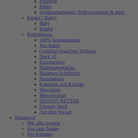
Papeterie
Bilder
Schlüsselanhänger, Brillencontainer & mehr
Kinder / Babys
Baby
Kinder
Kollektionen
100% Seemannsgarn
Vor Anker
Container brauchen Tiefgang
Dock 10
Einzigartiges
Hafenaugen­blicke
Hamburg Schiffchen
Hammaburg
Kapitänin und Kapitän
Maschinist
Möwenschiss
SEENOT RETTER
Übersee Werft
Auf dem Wasser
Making of
Wie alles begann
Aus dem Atelier
Der Künstler