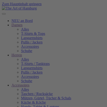
Zum Hauptinhalt springen
NEU an Bord
Damen
Alles
T-Shirts & Tops
Langarmshirts
Pullis / Jacken
Accessoires
Schuhe
Herren
Alles
T-Shirts / Tanktops
Langarmshirts
Pullis / Jacken
Accessoires
Schuhe
Accessoires
Alles
Taschen / Rucksäcke
Mützen, Gürtel, Tücher & Schals
Küche & Köche
Handy, Tablet & Laptops