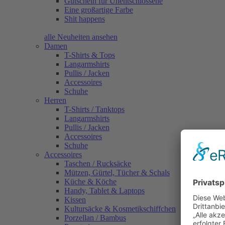
Gutschein für Unentschlossene
Eine großartige Farbe
Shit happens
alle Neuheiten ansehen
Damen
T-Shirts & Tops
Langarmshirts
Pullis / Jacken
Accessoires
Schuhe
Herren
T-Shirts / Tanktops
Langarmshirts
Pullis / Jacken
Accessoires
Schuhe
Accessoires
Taschen / Rucksäcke
Mützen, Gürtel, Tücher & Schals
Küche & Köche
Handy, Tablet & Laptops
Kissen
Kultursäcke & Kosmetikschiffchen
Porzellan / Bambus