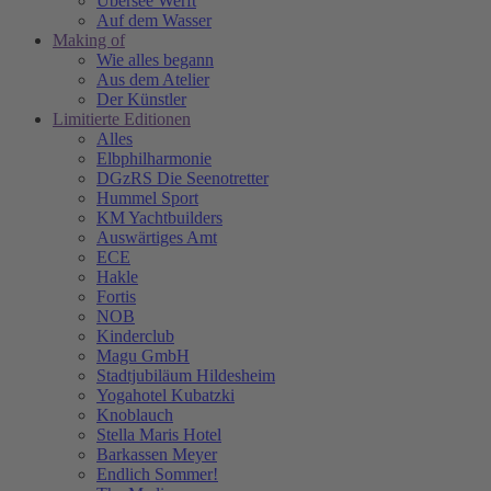
Übersee Werft
Auf dem Wasser
Making of
Wie alles begann
Aus dem Atelier
Der Künstler
Limitierte Editionen
Alles
Elbphilharmonie
DGzRS Die Seenotretter
Hummel Sport
KM Yachtbuilders
Auswärtiges Amt
ECE
Hakle
Fortis
NOB
Kinderclub
Magu GmbH
Stadtjubiläum Hildesheim
Yogahotel Kubatzki
Knoblauch
Stella Maris Hotel
Barkassen Meyer
Endlich Sommer!