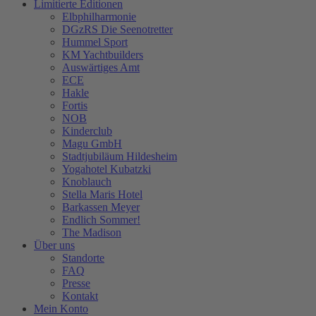
Limitierte Editionen
Elbphilharmonie
DGzRS Die Seenotretter
Hummel Sport
KM Yachtbuilders
Auswärtiges Amt
ECE
Hakle
Fortis
NOB
Kinderclub
Magu GmbH
Stadtjubiläum Hildesheim
Yogahotel Kubatzki
Knoblauch
Stella Maris Hotel
Barkassen Meyer
Endlich Sommer!
The Madison
Über uns
Standorte
FAQ
Presse
Kontakt
Mein Konto