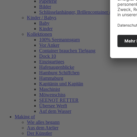
Papeterie
Bilder
Schlüsselanhänger, Brillencontainer & mehr
Kinder / Babys
Baby
Kinder
Kollektionen
100% Seemannsgarn
Vor Anker
Container brauchen Tiefgang
Dock 10
Einzigartiges
Hafenaugen­blicke
Hamburg Schiffchen
Hammaburg
Kapitänin und Kapitän
Maschinist
Möwenschiss
SEENOT RETTER
Übersee Werft
Auf dem Wasser
Making of
Wie alles begann
Aus dem Atelier
Der Künstler