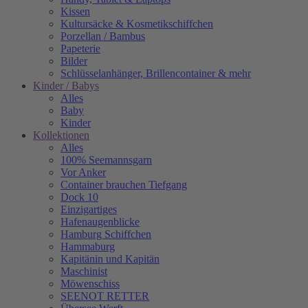
Kissen
Kultursäcke & Kosmetikschiffchen
Porzellan / Bambus
Papeterie
Bilder
Schlüsselanhänger, Brillencontainer & mehr
Kinder / Babys
Alles
Baby
Kinder
Kollektionen
Alles
100% Seemannsgarn
Vor Anker
Container brauchen Tiefgang
Dock 10
Einzigartiges
Hafenaugen­blicke
Hamburg Schiffchen
Hammaburg
Kapitänin und Kapitän
Maschinist
Möwenschiss
SEENOT RETTER