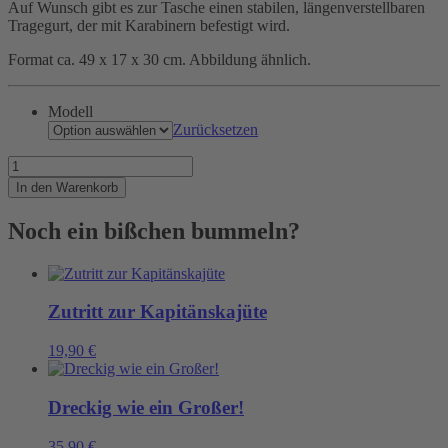
Auf Wunsch gibt es zur Tasche einen stabilen, längenverstellbaren
Tragegurt, der mit Karabinern befestigt wird.
Format ca. 49 x 17 x 30 cm. Abbildung ähnlich.
Modell
Zurücksetzen
Wenn
Maschinistinnen
In den Warenkorb
eine
Reise
Noch ein bißchen bummeln?
tun..
Menge
Zutritt zur Kapitänskajüte
19,90
€
Dreckig wie ein Großer!
35,90
€