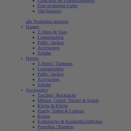
Gutschein für Unentschlossene
Eine großartige Farbe
Shit happens
alle Neuheiten ansehen
Damen
T-Shirts & Tops
Langarmshirts
Pullis / Jacken
Accessoires
Schuhe
Herren
T-Shirts / Tanktops
Langarmshirts
Pullis / Jacken
Accessoires
Schuhe
Accessoires
Taschen / Rucksäcke
Mützen, Gürtel, Tücher & Schals
Küche & Köche
Handy, Tablet & Laptops
Kissen
Kultursäcke & Kosmetikschiffchen
Porzellan / Bambus