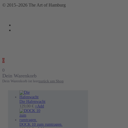
© 2015–2026 The Art of Hamburg
0
0
Dein Warenkorb
Dein Warenkorb ist leer
zurück um Shop
Die Hafenwacht
Dieses
129,00
€
+
Add
Produkt
weist
mehrere
Varianten
DOCK 10 zum rumtragen.