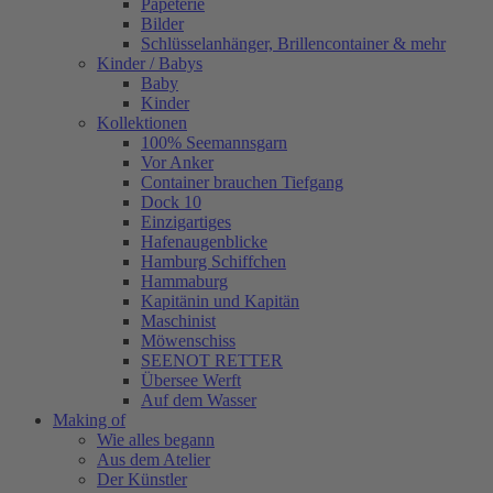
Papeterie
Bilder
Schlüsselanhänger, Brillencontainer & mehr
Kinder / Babys
Baby
Kinder
Kollektionen
100% Seemannsgarn
Vor Anker
Container brauchen Tiefgang
Dock 10
Einzigartiges
Hafenaugen­blicke
Hamburg Schiffchen
Hammaburg
Kapitänin und Kapitän
Maschinist
Möwenschiss
SEENOT RETTER
Übersee Werft
Auf dem Wasser
Making of
Wie alles begann
Aus dem Atelier
Der Künstler