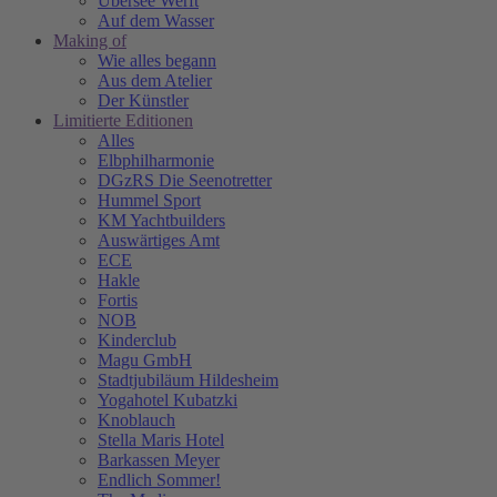
Übersee Werft
Auf dem Wasser
Making of
Wie alles begann
Aus dem Atelier
Der Künstler
Limitierte Editionen
Alles
Elbphilharmonie
DGzRS Die Seenotretter
Hummel Sport
KM Yachtbuilders
Auswärtiges Amt
ECE
Hakle
Fortis
NOB
Kinderclub
Magu GmbH
Stadtjubiläum Hildesheim
Yogahotel Kubatzki
Knoblauch
Stella Maris Hotel
Barkassen Meyer
Endlich Sommer!