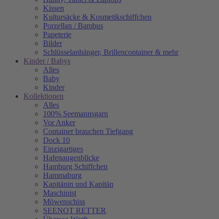
Kissen
Kultursäcke & Kosmetikschiffchen
Porzellan / Bambus
Papeterie
Bilder
Schlüsselanhänger, Brillencontainer & mehr
Kinder / Babys
Alles
Baby
Kinder
Kollektionen
Alles
100% Seemannsgarn
Vor Anker
Container brauchen Tiefgang
Dock 10
Einzigartiges
Hafenaugen­blicke
Hamburg Schiffchen
Hammaburg
Kapitänin und Kapitän
Maschinist
Möwenschiss
SEENOT RETTER