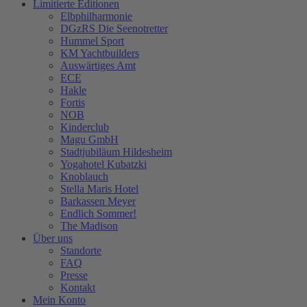
Limitierte Editionen
Elbphilharmonie
DGzRS Die Seenotretter
Hummel Sport
KM Yachtbuilders
Auswärtiges Amt
ECE
Hakle
Fortis
NOB
Kinderclub
Magu GmbH
Stadtjubiläum Hildesheim
Yogahotel Kubatzki
Knoblauch
Stella Maris Hotel
Barkassen Meyer
Endlich Sommer!
The Madison
Über uns
Standorte
FAQ
Presse
Kontakt
Mein Konto